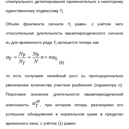
спектрального детектирования применительно к некоторому
единственному подмассиву
Y
.
j
Объём фрагмента сигнала
Y
равен, с учётом чего
j
относительная длительность квазипериодического сигнала
α
для временного ряда
Y
запишется теперь как
Y
j
(6)
то есть получаем линейный рост
α
пропорционально
Y
увеличению количества участков разбиения (параметра
n
).
Пороговое значение длительности квазипериодической
компоненты
, при котором теперь реализуемо его
успешное обнаружение в нормальном шуме в пределах
временного окна, с учётом (1) равно: