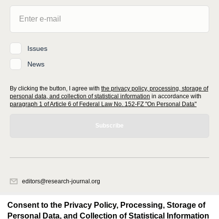
Issues
News
By clicking the button, I agree with
the privacy policy, processing, storage of
personal data, and collection of statistical information
in accordance with
paragraph 1 of Article 6 of Federal Law No. 152-FZ "On Personal Data"
Subscribe
editors@research-journal.org
620066, Sverdlovsk region, Yekaterinburg, st. Akademicheskaya, 11A,
office 1
Consent to the Privacy Policy, Processing, Storage of
Personal Data, and Collection of Statistical Information