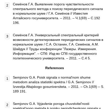
Семёнов Г.А. Выявление порога чувствительности
спектрального метода к поиску периодического сигнала
в нормальном шуме / Г.А. Семёнов // Известия
Алтайского госуниверситета. – 2011. – Ч.1(69) – С.192
196.
Семёнов Г.А. Универсальный спектральный критерий
возможности детектирования периодических сигналов в
нормальном шуме / С.А. Останин, Г.А. Семёнов, А.М.
Шайдук // Труды конференции "Лазеры. Измерения.
Информация". – СПб: Изд-во СПб государственного
политехнического университета. – 2011. – С.4 5.
References
Semjonov G.A. Poisk signala v normal'nom shume
metodom analiza statistiki spektra / G.A. Semjonov //
Izvestija Altajskogo gosuniversiteta. – 2011. – Ch.1(69) – S.
189 191.
Semjonov G.A. Vyjavlenie poroga chuvstvitel'nosti
spektral'nogo metoda k poisku periodicheskogo signala v