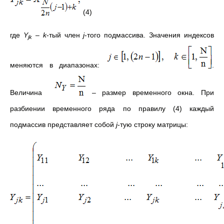
(4)
где
Y
–
k
-тый член
j
-того подмассива. Значения индексов
jk
меняются в диапазонах:
.
Величина
– размер временного окна. При
разбиении временного ряда по правилу (4) каждый
подмассив представляет собой
j
-тую строку матрицы: