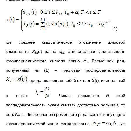
(1)
где среднее квадратическое отклонение шумовой
компоненты
(
t
) равно
σ
, относительная длительность
Ш
Ш
квазипериодического сигнала равна
α
. Временной ряд,
0
полученный из (1) – числовая последовательность
, представляющая собой сигнал
(
t
), измеренный
в точках
. Число элементов
N
этой
последовательности будем считать достаточно большим, то
есть
N»
1. Число членов временного ряда, соответствующего
квазипериодической части сигнала равно
. Из