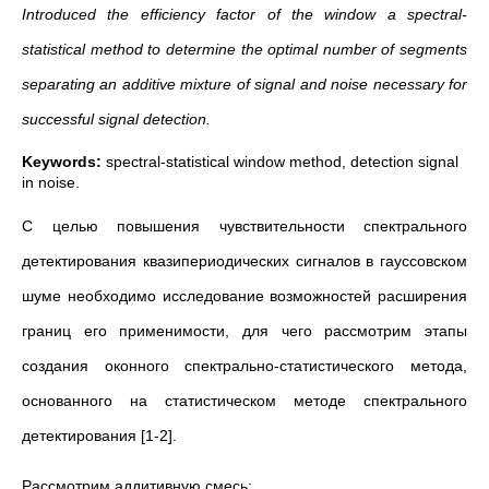
Introduced the efficiency factor of the window a spectral-
statistical method to determine the optimal number of segments
separating an additive mixture of signal and noise necessary for
successful signal detection.
Keywords:
spectral-statistical window method, detection signal
in noise.
С целью повышения чувствительности спектрального
детектирования квазипериодических сигналов в гауссовском
шуме необходимо исследование возможностей расширения
границ его применимости, для чего рассмотрим этапы
создания оконного спектрально-статистического метода,
основанного на статистическом методе спектрального
детектирования [1‑2].
Рассмотрим аддитивную смесь: