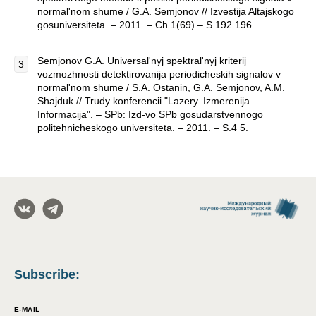
normal'nom shume / G.A. Semjonov // Izvestija Altajskogo
gosuniversiteta. – 2011. – Ch.1(69) – S.192 196.
Semjonov G.A. Universal'nyj spektral'nyj kriterij
vozmozhnosti detektirovanija periodicheskih signalov v
normal'nom shume / S.A. Ostanin, G.A. Semjonov, A.M.
Shajduk // Trudy konferencii "Lazery. Izmerenija.
Informacija". – SPb: Izd-vo SPb gosudarstvennogo
politehnicheskogo universiteta. – 2011. – S.4 5.
Subscribe
:
E-MAIL