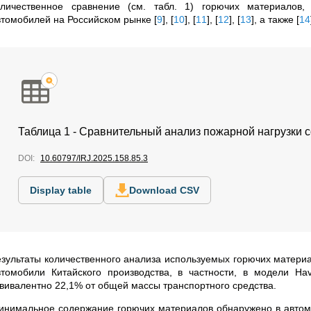
оличественное сравнение (см. табл. 1) горючих материалов
втомобилей на Российском рынке
[
9
]
,
[
10
]
,
[
11
]
,
[
12
]
,
[
13
]
, а также
[
14
Таблица 1 - Сравнительный анализ пожарной нагрузки
DOI:
10.60797/IRJ.2025.158.85.3
Display table
Download CSV
езультаты количественного анализа используемых горючих материа
втомобили Китайского производства, в частности, в модели Hava
квивалентно 22,1% от общей массы транспортного средства.
инимальное содержание горючих материалов обнаружено в автомо