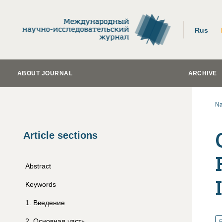
Rus
ABOUT JOURNAL
ARCHIVE
Na
Article sections
Abstract
Keywords
1
.
Введение
2
.
Основная часть