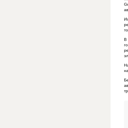
G
а
И
р
т
В
г
р
э
Н
н
Б
а
тр