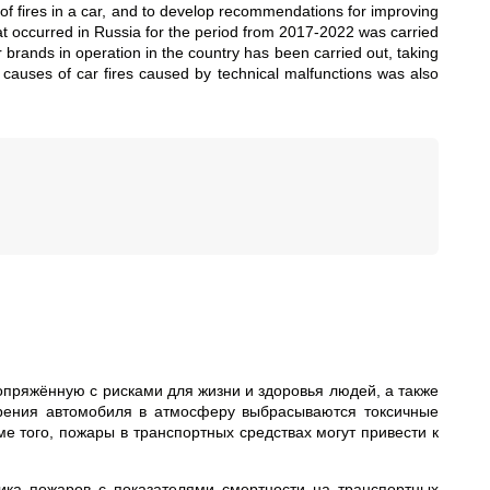
d of fires in a car, and to develop recommendations for improving
 that occurred in Russia for the period from 2017-2022 was carried
 brands in operation in the country has been carried out, taking
 causes of car fires caused by technical malfunctions was also
пряжённую с рисками для жизни и здоровья людей, а также
орения автомобиля в атмосферу выбрасываются токсичные
ме того, пожары в транспортных средствах могут привести к
ика пожаров с показателями смертности на транспортных