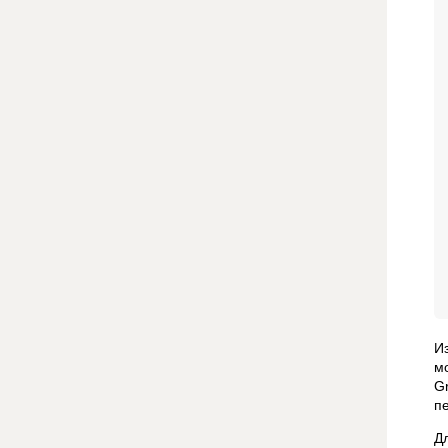
И
м
G
п
Д