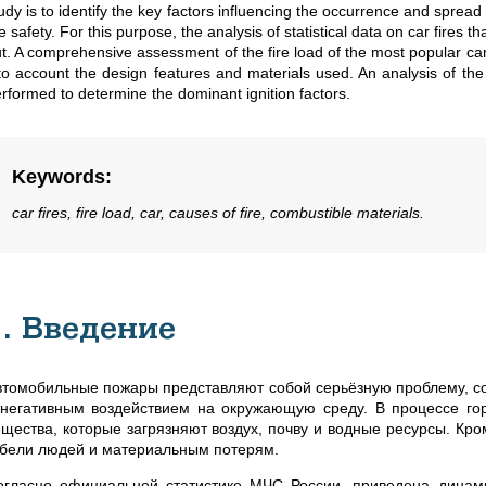
udy is to identify the key factors influencing the occurrence and sprea
re safety. For this purpose, the analysis of statistical data on car fires
t. A comprehensive assessment of the fire load of the most popular car
to account the design features and materials used. An analysis of the
rformed to determine the dominant ignition factors.
Keywords
:
car fires, fire load, car, causes of fire, combustible materials.
1. Введение
втомобильные пожары представляют собой серьёзную проблему, со
 негативным воздействием на окружающую среду. В процессе г
ещества, которые загрязняют воздух, почву и водные ресурсы. Кро
ибели людей и материальным потерям.
огласно официальной статистике МЧС России, приведена динам