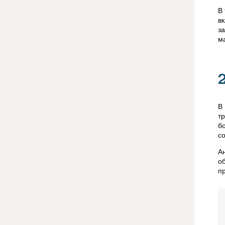
В
в
з
м
В
т
б
с
А
о
п