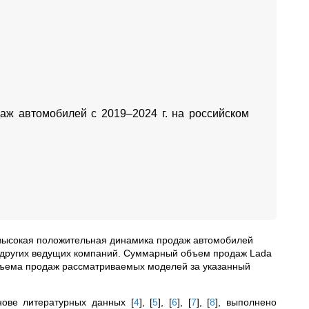
аж автомобилей с 2019–2024 г. на российском
ся высокая положительная динамика продаж автомобилей
 других ведущих компаний. Суммарный объем продаж Lada
объема продаж рассматриваемых моделей за указанный
снове литературных данных
[
4
]
,
[
5
]
,
[
6
]
,
[
7
]
,
[
8
]
, выполнено