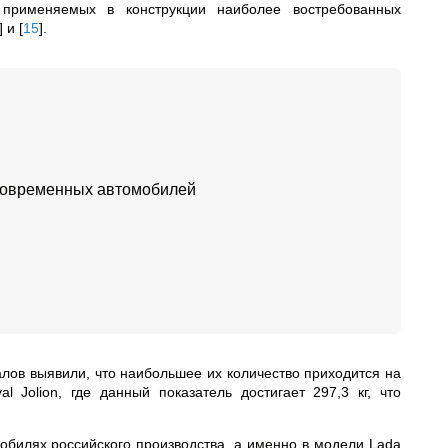
, применяемых в конструкции наиболее востребованных
]
и
[
15
]
.
 современных автомобилей
лов выявили, что наибольшее их количество приходится на
l Jolion, где данный показатель достигает 297,3 кг, что
билях российского производства, а именно в модели Lada