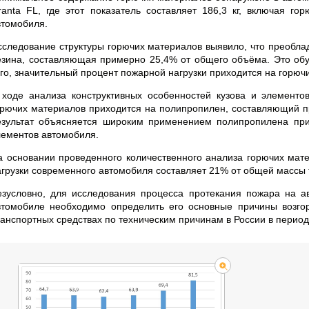
ranta FL, где этот показатель составляет 186,3 кг, включая го
втомобиля.
сследование структуры горючих материалов выявило, что преобл
езина, составляющая примерно 25,4% от общего объёма. Это об
ого, значительный процент пожарной нагрузки приходится на горючи
 ходе анализа конструктивных особенностей кузова и элементо
орючих материалов приходится на полипропилен, составляющий п
езультат объясняется широким применением полипропилена при
лементов автомобиля.
а основании проведенного количественного анализа горючих мате
агрузки современного автомобиля составляет 21% от общей массы 
езусловно, для исследования процесса протекания пожара на а
втомобиле необходимо определить его основные причины возго
анспортных средствах по техническим причинам в России в период с