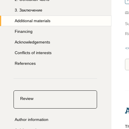
R
3
.
Заключение
Additional materials
S
Financing
Ri
Acknowledgements
Conflicts of interests
References
Review
Author information
Th