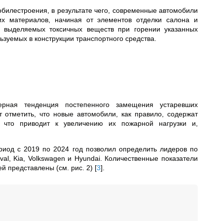
билестроения, в результате чего, современные автомобили
их материалов, начиная от элементов отделки салона и
во выделяемых токсичных веществ при горении указанных
зуемых в конструкции транспортного средства.
ерная тенденция постепенного замещения устаревших
отметить, что новые автомобили, как правило, содержат
, что приводит к увеличению их пожарной нагрузки и,
иод с 2019 по 2024 год позволил определить лидеров по
l, Kia, Volkswagen и Hyundai. Количественные показатели
й представлены (см. рис. 2)
[
3
]
.