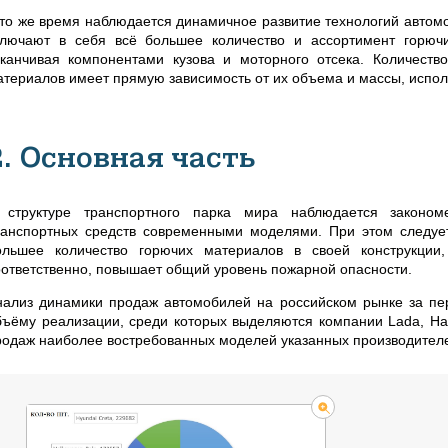
 то же время наблюдается динамичное развитие технологий автомо
ключают в себя всё большее количество и ассортимент горюч
аканчивая компонентами кузова и моторного отсека. Количест
атериалов имеет прямую зависимость от их объема и массы, исполь
2. Основная часть
 структуре транспортного парка мира наблюдается законом
ранспортных средств современными моделями. При этом следует 
ольшее количество горючих материалов в своей конструкции
оответственно, повышает общий уровень пожарной опасности
.
нализ динамики продаж автомобилей на российском рынке за пер
бъёму реализации, среди которых выделяются компании Lada, Hava
родаж наиболее востребованных моделей указанных производителе