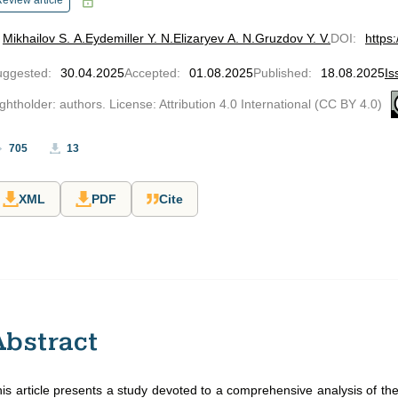
eview article
Mikhailov S. A.
Eydemiller Y. N.
Elizaryev A. N.
Gruzdov Y. V.
DOI
:
https
uggested
:
30.04.2025
Accepted
:
01.08.2025
Published
:
18.08.2025
Is
ghtholder: authors. License: Attribution 4.0 International (CC BY 4.0)
705
13
XML
PDF
Cite
Abstract
is article presents a study devoted to a comprehensive analysis of the