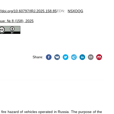
://doi.org/10.60797/IRJ.2025.158.85
EDN
:
NSXOQG
sue: № 8 (158), 2025
Share
:
 fire hazard of vehicles operated in Russia. The purpose of the