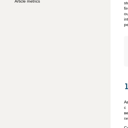
Article metrics
st
fi
ou
in
pe
А
с
в
г
С