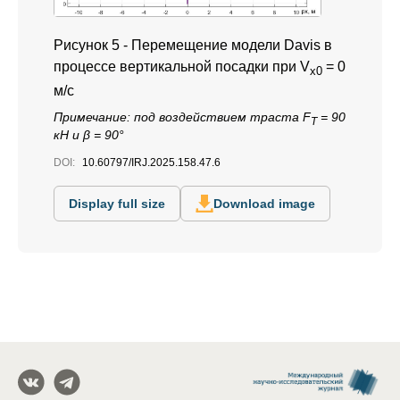
Рисунок 5 -
Перемещение модели Davis в
процессе вертикальной посадки при V
= 0
x0
м/с
Примечание:
под воздействием траста F
= 90
T
кН и β = 90°
DOI:
10.60797/IRJ.2025.158.47.6
Display full size
Download image