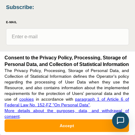
Subscribe
:
E-MAIL
Issues
Consent to the Privacy Policy, Processing, Storage of
Personal Data, and Collection of Statistical Information
News
The Privacy Policy, Processing, Storage of Personal Data, and
Collection of Statistical Information defines the Operator's policy
By clicking the button, I agree with
the privacy policy, processing, storage of
regarding the processing of User Data when they use the
personal data, and collection of statistical information
in accordance with
Resource, and also contains information about the implemented
paragraph 1 of Article 6 of Federal Law No. 152-FZ "On Personal Data"
requirements for the protection of Users' personal data and the
use of
cookies
in accordance with
paragraph 1 of Article 6 of
Subscribe
Federal Law No. 152-FZ "On Personal Data"
.
More details about the purposes, data, and withdrawal of
consent
.
Accept