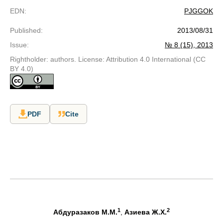
EDN
:
PJGGOK
Published
:
2013/08/31
Issue
:
№ 8 (15), 2013
Rightholder: authors. License: Attribution 4.0 International (CC
BY 4.0)
PDF
Cite
1
2
Абдуразаков М.М.
,
Азиева Ж.Х.