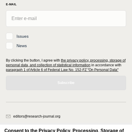
E-MAIL
Issues
News
By clicking the button, I agree with
the privacy policy, processing, storage of
personal data, and collection of statistical information
in accordance with
paragraph 1 of Article 6 of Federal Law No. 152-FZ "On Personal Data"
Subscribe
editors@research-journal.org
620066, Sverdlovsk region, Yekaterinburg, st. Akademicheskaya, 11A,
office 1
Consent to the Privacy Policy, Processing, Storage of