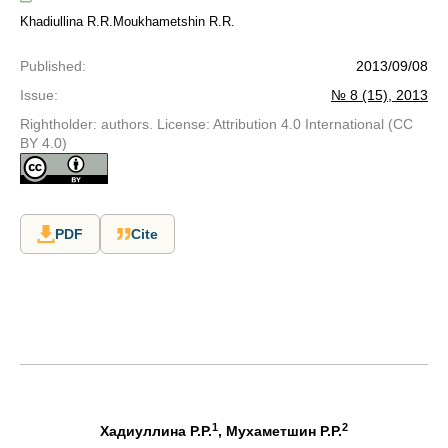
Khadiullina R.R.
Moukhametshin R.R.
Published
:
2013/09/08
Issue
:
№ 8 (15), 2013
Rightholder: authors. License: Attribution 4.0 International (CC
BY 4.0)
PDF
Cite
1
2
Хадиуллина Р.Р.
, Мухаметшин Р.Р.