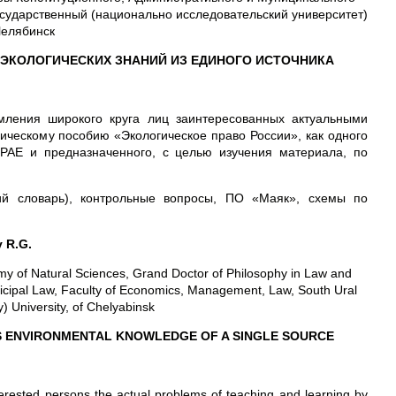
сударственный (национально исследовательский университет)
 Челябинск
 ЭКОЛОГИЧЕСКИХ ЗНАНИЙ ИЗ ЕДИНОГО ИСТОЧНИКА
омления широкого круга лиц заинтересованных актуальными
ческому пособию «Экологическое право России», как одного
РАЕ и предназначенного, с целью изучения материала, по
кий словарь), контрольные вопросы, ПО «Маяк», схемы по
 R.G.
y of Natural Sciences, Grand Doctor of Philosophy in Law and
Municipal Law, Faculty of Economics, Management, Law, South Ural
) University, of Chelyabinsk
S ENVIRONMENTAL KNOWLEDGE OF A SINGLE SOURCE
interested persons the actual problems of teaching and learning by