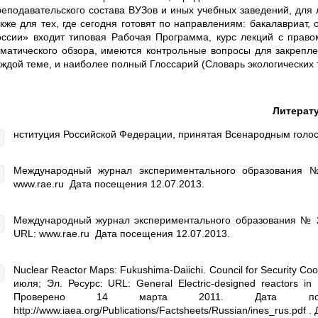
реподавательского состава ВУЗов и иных учебных заведений, для 
акже для тех, где сегодня готовят по направлениям: бакалавриат,
оссии» входит типовая Рабочая Программа, курс лекций с право
ематического обзора, имеются контрольные вопросы для закрепл
аждой теме, и наиболее полный Глоссарий (Словарь экологических 
Литерат
нституция Российской Федерации, принятая Всенародным голос
Международный журнал экспериментального образования №
www.rae.ru Дата посещения 12.07.2013.
Международный журнал экспериментального образования № 2, 
URL: www.rae.ru Дата посещения 12.07.2013.
Nuclear Reactor Maps: Fukushima-Daiichi. Council for Security Co
июля; Эл. Ресурс: URL: General Electric-designed reactors i
Проверено 14 марта 2011. Дата посе
http://www.iaea.org/Publications/Factsheets/Russian/ines_rus.pdf 