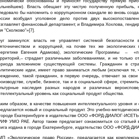
кономически обоснованны и приносят государству прямую приб
альнейшем). Власть обещает эту чистую полученную прибыль, 
ледовало бы напомнить о коррупционном скандале во вновь созд
оссии возбудил уголовное дело против двух высокопоставле
озглавляет финансовый департамент, и Владимира Хохлова, генд
я "Сколково"»[7].
руг замкнулся: власть не управляет системой безопасности в
зяточничеством и коррупцией, на почве тех же экологически
нергетике Евгения Адамова), экологические Программы ̶ «п
ерриторий, ̶ страдает различными заболеваниями, и не только о
ериода заложником существующей системы. Гражданин в стр
олитические идеи, имеет право заниматься любым (исключая те,
беждению, такой гражданин, в первую очередь, отвечает за свои
роизводстве, службе, бизнесе, так и в социальной сфере, стремить
ультурные наследия разных народов и различных вероиспов
нтеллектуальный уровень как социальный продукт общества.
аким образом, в качестве повышения интеллектуального уровня и
редлагается новый и социальный продукт. Это учебно-методическо
 городе Екатеринбурге в издательстве ООО «ФОРД-ДИАЛОГ-ИСЕТЬ». 
РИФ УМО РАЕ. Автор также предлагает ознакомиться со статьей 
нига издана в городе Екатеринбурге, издательство ООО «ФОРД-ДИ
МП «Экологическое право России», предлагается как комплексн