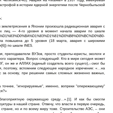
и Челябинск-40). Авария на «Маяке» в 1957 году, именуемая
астрофой в истории ядерной энергетики после Чернобыльской
ь;
ия землетрясения в Японии произошла радиационная авария с
ных лиц — 4-го уровня в момент начала аварии по шкале
_%D0%A4%D1%83%D0%BA%D1%83%D1%81%D0%B8%D0%BC%D0%B0-
 была повышена до 5 уровня (18 марта, авария с широкими
я[6]) по шкале INES.
я, преподаватели ВУЗов, просто студенты-юристы, экологи и
чного характера. Вопрос следующий: Кто в мире сегодня может
Г, он же и АЛЛАХ (единый создатель всего сущего), ̶ смог бы
ся, поэтому, вспомним следующее народное изречение: «…на
с за основу, при решении самых сложных жизненно важных,
 точнее, "игнорируемые", именно, вопреки "опережающему"
ся?»
 благоприятную окружающую среду…».[1]. И как бы смогли
уктуры в нашей стране. Отвечу, что власти в первую очередь,
стране, но и по всему миру тоже. Строительство АЭС, ̶ они