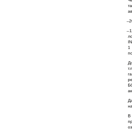
Ч
т
а
̶
̶
л
I
1
по
Д
т
г
р
Б
а
Д
н
В
п
о