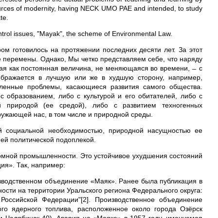
sources of modernity, having NECK UMO PAE and intended, to study
te.
ntrol issues, "Mayak", the scheme of Environmental Law.
ом готовилось на протяжении последних десяти лет. За этот
е перемены. Однако, Мы четко представляем себе, что наряду
емая как постоянная величина, не меняющаяся во времени, ̶ с
еображается в лучшую или же в худшую сторону, например,
ленные проблемы, касающиеся развития самого общества.
 образованием, либо с культурой и его обитателей, либо с
й природой (ее средой), либо с развитием техногенных
кружающей нас, в том числе и природной среды.
й социальной необходимостью, природной насущностью ее
ней политической подоплекой.
омной промышленности. Это устойчивое ухудшения состояний
ия». Так, например:
изводственном объединение «Маяк». Ранее была публикация в
ости на территории Уральского региона Федерального округа:
 Российской Федерации"[2]. Производственное объединение
го ядерного топлива, расположенное около города Озёрск