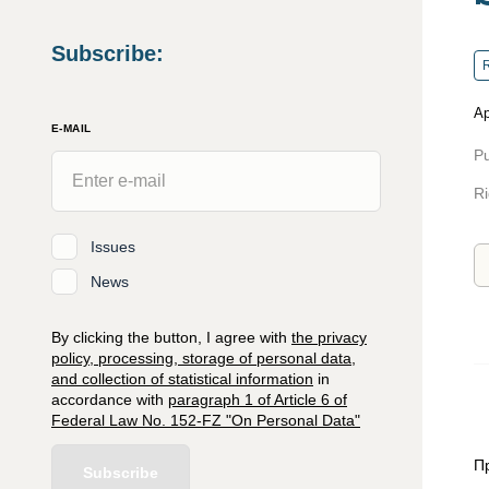
Subscribe
:
R
Ap
E-MAIL
Pu
Ri
Issues
News
By clicking the button, I agree with
the privacy
policy, processing, storage of personal data,
and collection of statistical information
in
accordance with
paragraph 1 of Article 6 of
Federal Law No. 152-FZ "On Personal Data"
П
Subscribe