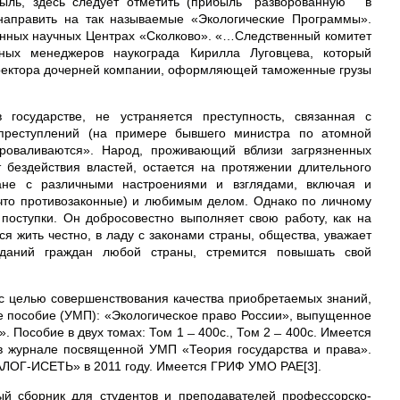
ыль, здесь следует отметить (прибыль "разворованную" в
направить на так называемые «Экологические Программы».
анных научных Центрах «Сколково». «…Следственный комитет
нных менеджеров наукограда Кирилла Луговцева, который
иректора дочерней компании, оформляющей таможенные грузы
 государстве, не устраняется преступность, связанная с
х преступлений (на примере бывшего министра по атомной
роваливаются». Народ, проживающий вблизи загрязненных
т бездействия властей, остается на протяжении длительного
ане с различными настроениями и взглядами, включая и
 что противозаконные) и любимым делом. Однако по личному
 поступки. Он добросовестно выполняет свою работу, как на
ся жить честно, в ладу с законами страны, общества, уважает
еданий граждан любой страны, стремится повышать свой
 с целью совершенствования качества приобретаемых знаний,
е пособие (УМП): «Экологическое право России», выпущенное
Пособие в двух томах: Том 1 ̶ 400с., Том 2 ̶ 400с. Имеется
в журнале посвященной УМП «Теория государства и права».
АЛОГ-ИСЕТЬ» в 2011 году. Имеется ГРИФ УМО РАЕ[3].
ый сборник для студентов и преподавателей профессорско-