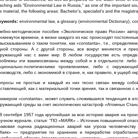
aching aids "Environmental Law in Russia," as one of the important 
e material, the following areas: Bachelor's, specialist's and the magistra
eywords:
environmental law, a glossary (environmental Dictionary), co
чебно-методическое пособие «Экологическое право России» автор
ромежуток времени, в жизни каждого из нас происходят постоянны
 высказыванием о таком понятии, как «constanta», т.е., определя
дной стороны. А с другой стороны, все вокруг меняется и пр
кружающий нас с вами мир. В любом государстве есть опреде
роблемы эти взаимосвязаны между собой и в отдельности: либо с
ационально-политическими проявлениями, либо с окружающе
оизводств, либо с экономикой в стране, и, как правило, в ущерб о
опросы не простые и каждый из них тесно связан между собо
оставляющей, как с материальной точки зрения, так и связанною с 
римером «constanta», может служить сложившаяся тенденция в ат
кружающей среды за счет экологических катастроф «Атомных Станц
 29 сентября 1957 года крупнейшая за всю историю авария на про
аучном журнале, статья: "ПО «МАЯК» ̶ Источник повышенной опасн
равовая оценка радиационных аварий как угроза человечеству
Маяк» — предприятие по хранению и переработке отработанно