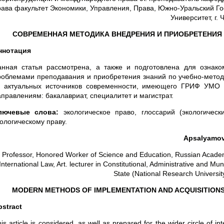
рава факультет Экономики, Управления, Права, Южно-Уральский Го
Университет, г.
СОВРЕМЕННАЯ МЕТОДИКА ВНЕДРЕНИЯ И ПРИОБРЕТЕНИЯ
ннотация
анная статья рассмотрена, а также и подготовлена для ознак
роблемами преподавания и приобретения знаний по учебно-методи
з актуальных источников современности, имеющего ГРИФ УМО 
аправлениям: бакалавриат, специалитет и магистрат.
лючевые слова:
экологическое право, глоссарий (экологичес
кологическому праву.
Apsalyamov
Professor, Honored Worker of Science and Education, Russian Academ
International Law, Art. lecturer in Constitutional, Administrative and 
State (National Research University
MODERN METHODS OF IMPLEMENTATION AND ACQUISITION
bstract
is article is considered, as well as prepared for the wider circle of 