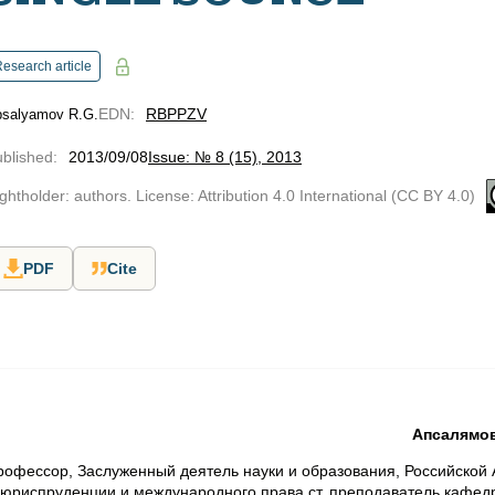
esearch article
EDN
:
RBPPZV
salyamov R.G.
blished
:
2013/09/08
Issue: № 8 (15), 2013
ghtholder: authors. License: Attribution 4.0 International (CC BY 4.0)
PDF
Cite
Апсалямов 
рофессор, Заслуженный деятель науки и образования, Российской 
юриспруденции и международного права ст. преподаватель кафед