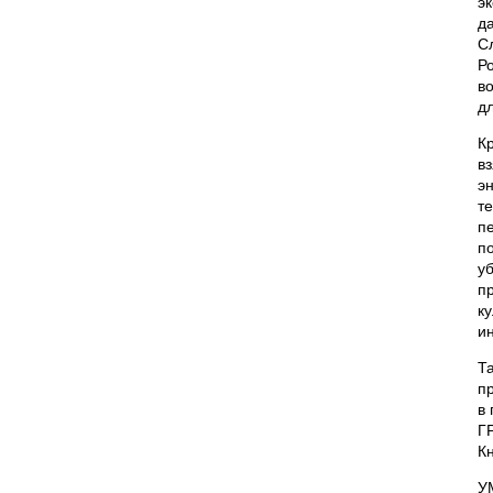
э
д
С
Р
в
дл
К
в
э
т
п
п
у
п
к
и
Т
п
в
Г
К
У