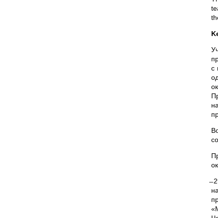
te
th
K
У
п
с
о
о
П
н
пр
В
с
П
о
̶
н
п
«