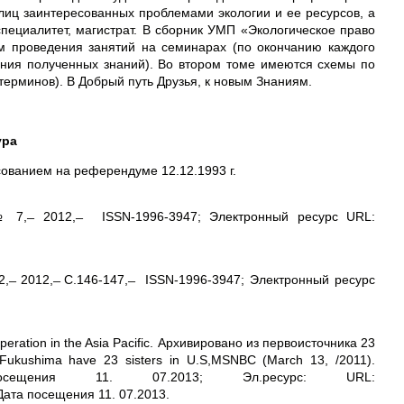
лиц заинтересованных проблемами экологии и ее ресурсов, а
 специалитет, магистрат. В сборник УМП «Экологическое право
м проведения занятий на семинарах (по окончанию каждого
ения полученных знаний). Во втором томе имеются схемы по
терминов). В Добрый путь Друзья, к новым Знаниям.
ура
ованием на референдуме 12.12.1993 г.
 7, ̶ 2012, ̶ ISSN-1996-3947; Электронный ресурс URL:
̶ 2012, ̶ С.146-147, ̶ ISSN-1996-3947; Электронный ресурс
operation in the Asia Pacific. Архивировано из первоисточника 23
n Fukushima have 23 sisters in U.S,MSNBC (March 13, /2011).
щения 11. 07.2013; Эл.ресурс: URL:
. Дата посещения 11. 07.2013.