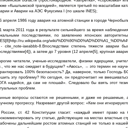
елябинской области (простонародное: «запретка», «сороковка» ил
акже «Кыштымской трагедией», является третьей по масштабам кат
варии и Аварии на АЭС Фукусима I (по шкале INES);
 26 апреля 1986 году авария на атомной станции в городе Чернобыл
 11 марта 2011 года в результате сильнейшего за время наблюден
окальными последствиями, по заявлению японских авторитет
NES[8]http://ru.wikipedia.org/wiki/%D0%90%D0%AD%D0%A1
 - cite_note-iaeabbb-8.Впоследствии степень тяжести аварии
следствиями[4]), а затем до 7 уровня (12 апреля[5], крупная авари
орогие читатели, ученые-исследователи, физики ядерщики, учител
.п., что же нас ожидает в будущем? «Авось», ̶ это термин не нау
арантировать 100% безопасность? Да, наверное, только Господь БО
ешить эту проблему? Но сегодня, он предпочитает не вмешивать
ОГА надейся, да сам не плошай». Следовало бы взять этот тези
ктуальных проблем.
анные вопросы остаются не решенными, и даже не решаемые, а
аучному прогрессу. Назревает другой вопрос: «Кем они игнорируют
 России, ст. 42 Конституции гласит: «каждый имеет право на
рокомментировать эту статью, действующие на местах властные стр
забочены дальнейшим ростом атомных станций не только в нашей 