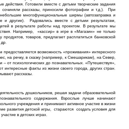
ые действия. Готовили вместе с детьми творческие задания
 сочиняли рассказы, приносили фотографии и т.д.). При
, небольшие многофункциональные ширмы (автозаправка и
ье и другие). Радовались вместе с детьми результатам,
етей в результате работы над проектом. В результате мы
ствия. Например, «кассир» в игре в «Магазин» не только
у продуктов, товаров, предлагает расплатиться банковской
 др.
ям предоставляется возможность «проживания» интересного
, на речку, в сказку (например, к Смешарикам), на Север,
чи – от психологических до познавательных. «Путешествуя»,
т интересные факты из жизни своего города, других стран.
умывают рассказы.
деятельность дошкольников, решая задачи образовательной
познавательного содержания. Взрослые лучше начинают
ольного учреждения и принимают активное участие в жизни
еме развития детской игры, стараются создать условия для
участие в детских играх.