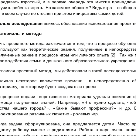
ередавать взрослый, и в первую очередь эта миссия принадлежи
аучить ребенка играть. Но каким же образом? Ведь игра – свободна
и в коем случае не стесняя при этом инициативы самих детей.
елью исследования
явилось обоснование использования проектно
атериалы и методы
уть проектного метода заключается в том, что в процессе обучени
спользуют как теоретические знания, полученные в непосредстве
олученные ранее в процессе игры или личного опыта [2]. Так же
заимодействия семьи и дошкольного образовательного учреждения.
сваивая проектный метод, мы действовали в такой последовательн
начала некоторое количество времени в непосредственно об
териалу, по которому будет создаваться проект.
 процессе подачи теоретического материала уделяли внимание 
омощи полученных знаний. Например, «Что нужно сделать, чтоб
остям нашего города?», «Какие бывают профессии?» и др. 
роектировании различных сюжетно - ролевых игр.
огда задача сформулирована, она предлагается детям. Часто 
дному ребенку вместе с родителями. Работа в паре очень полез
омпромисс, избегать конфликтных ситуаций, дети приобретают опыт