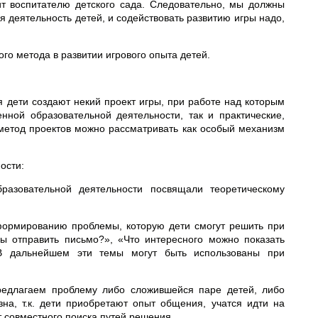
т воспитателю детского сада. Следовательно, мы должны
я деятельность детей, и содействовать развитию игры надо,
го метода в развитии игрового опыта детей.
я дети создают некий проект игры, при работе над которым
нной образовательной деятельности, так и практические,
 метод проектов можно рассматривать как особый механизм
ости:
разовательной деятельности посвящали теоретическому
формированию проблемы, которую дети смогут решить при
ы отправить письмо?», «Что интересного можно показать
В дальнейшем эти темы могут быть использованы при
предлагаем проблему либо сложившейся паре детей, либо
на, т.к. дети приобретают опыт общения, учатся идти на
 совместного поиска путей решения.