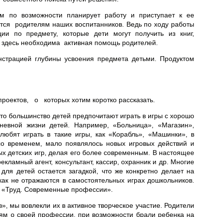
ом по возможности планирует работу и приступает к ее
ся родителям наших воспитанников. Ведь по ходу работы
ии по предмету, которые дети могут получить из книг,
 И здесь необходима активная помощь родителей.
нстрацией глубины усвоения предмета детьми. Продуктом
оектов, о которых хотим коротко рассказать.
то большинство детей предпочитают играть в игры с хорошо
невной жизни детей. Например, «Больница», «Магазин»,
юбят играть в такие игры, как «Корабль», «Машинки», в
со временем, мало появлялось новых игровых действий и
 детских игр, делая его более современным. В настоящее
кламный агент, консультант, кассир, охранник и др. Многие
ля детей остается загадкой, что же конкретно делает на
ак не отражаются в самостоятельных играх дошкольников.
в «Труд. Современные профессии».
, мы вовлекли их в активное творческое участие. Родители
ям о своей профессии, при возможности брали ребенка на