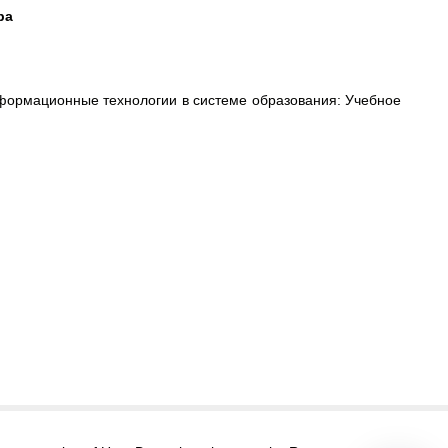
ра
нформационные технологии в системе образования: Учебное
itors@research-journal.org