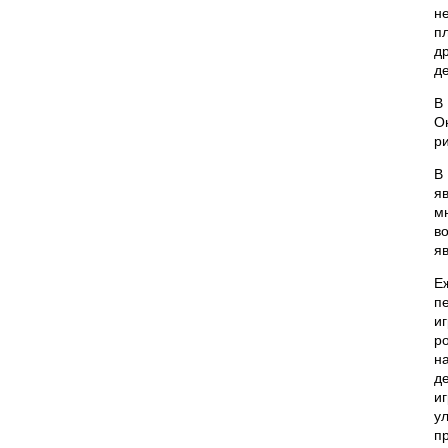
н
п
д
де
В
О
р
В
я
м
в
я
Е
п
и
ро
н
д
и
у
п