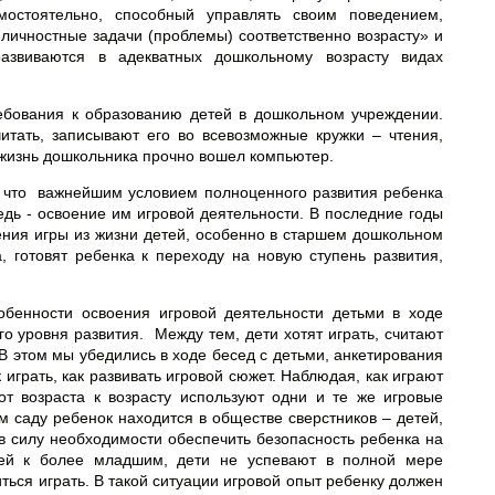
остоятельно, способный управлять своим поведением,
личностные задачи (проблемы) соответственно возрасту» и
развиваются в адекватных дошкольному возрасту видах
бования к образованию детей в дошкольном учреждении.
ь, записывают его во всевозможные кружки – чтения,
в жизнь дошкольника прочно вошел компьютер.
т, что важнейшим условием полноценного развития ребенка
дь - освоение им игровой деятельности. В последние годы
вения игры из жизни детей, особенно в старшем дошкольном
, готовят ребенка к переходу на новую ступень развития,
обенности освоения игровой деятельности детьми в ходе
го уровня развития. Между тем, дети хотят играть, считают
В этом мы убедились в ходе бесед с детьми, анкетирования
к играть, как развивать игровой сюжет. Наблюдая, как играют
т возраста к возрасту используют одни и те же игровые
м саду ребенок находится в обществе сверстников – детей,
в силу необходимости обеспечить безопасность ребенка на
ей к более младшим, дети не успевают в полной мере
ься играть. В такой ситуации игровой опыт ребенку должен