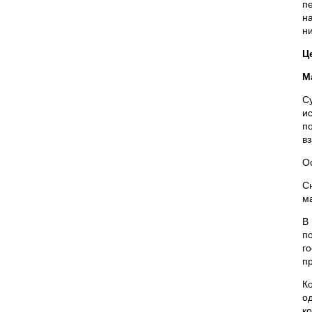
п
н
н
Ц
М
С
и
п
в
О
С
ма
В
п
г
п
К
о
к