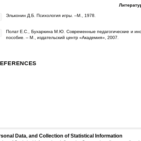
Литерату
Эльконин Д.Б. Психология игры. –М., 1978.
Полат Е.С., Бухаркина М.Ю. Современные педагогические и и
пособие. – М., издательский центр «Академия», 2007.
EFERENCES
sonal Data, and Collection of Statistical Information
Support
:
ed