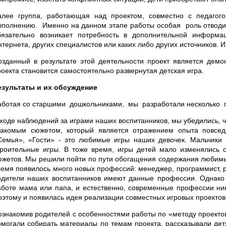
алее группа, работающая над проектом, совместно с педагог
ыполнению. Именно на данном этапе работы особая роль отводит
бязательно возникает потребность в дополнительной информац
нтернета, других специалистов или каких либо других источников.
озданный в результате этой деятельности проект является демо
роекта становится самостоятельно развернутая детская игра.
езультаты и их обсуждение
аботая со старшими дошкольниками, мы разработали несколько пр
 ходе наблюдений за играми наших воспитанников, мы убедились, ч
накомым сюжетом, который является отражением опыта повсед
Семья», «Гости» - это любимые игры наших девочек. Мальчики л
троительные игры. В тоже время, игры детей мало изменялись 
южетов. Мы решили пойти по пути обогащения содержания любимых
ремя появилось много новых профессий: менеджер, программист, ре
одители наших воспитанников имеют данные профессии. Однако д
аботе мама или папа, и естественно, современные профессии ник
оэтому и появилась идея реализации совместных игровых проекто
ознакомив родителей с особенностями работы по «методу проектов»
омогали собирать материалы по темам проекта, рассказывали дет