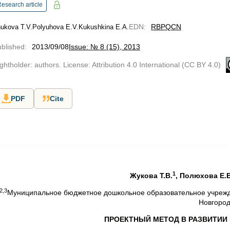
esearch article
EDN
:
RBPQCN
ukova T.V.
Polyuhova E.V.
Kukushkina E.A.
blished
:
2013/09/08
Issue: № 8 (15), 2013
ghtholder: authors. License: Attribution 4.0 International (CC BY 4.0)
PDF
Cite
1
Жукова Т.В.
, Полюхова Е.В
2,3
Муниципальное бюджетное дошкольное образовательное учрежд
Новгоро
ПРОЕКТНЫЙ МЕТОД В РАЗВИТИИ