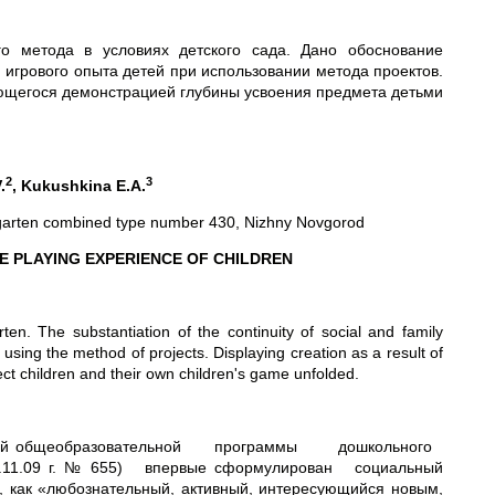
го метода в условиях детского сада. Дано обоснование
 игрового опыта детей при использовании метода проектов.
яющегося демонстрацией глубины усвоения предмета детьми
2
3
.
, Kukushkina E.A.
ergarten combined type number 430, Nizhny Novgorod
E PLAYING EXPERIENCE OF CHILDREN
en. The substantiation of the continuity of social and family
using the method of projects. Displaying creation as a result of
ject children and their own children's game unfolded.
сновной общеобразовательной программы дошкольного
 23.11.09 г. № 655) впервые сформулирован социальный
а, как «любознательный, активный, интересующийся новым,