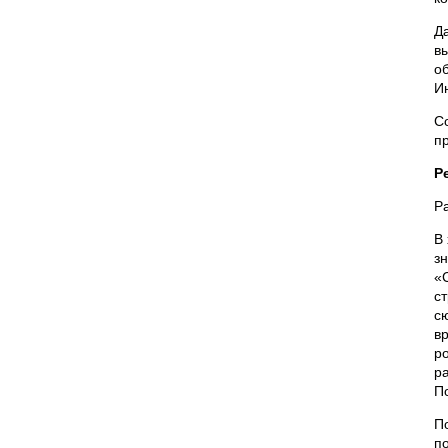
Д
в
о
И
С
п
Р
Р
В
з
«
с
с
в
р
р
П
П
п