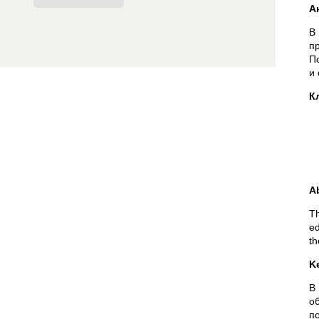
А
В
п
П
и
К
A
Th
ed
th
K
В
о
п