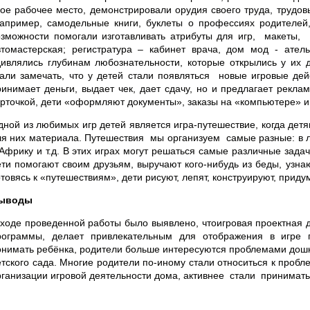
вое рабочее место, демонстрировали орудия своего труда, трудов
например, самодельные книги, буклеты о профессиях родителей,
озможности помогали изготавливать атрибуты для игр, макеты
втомастерская; регистратура – кабинет врача, дом мод - ател
дивлялись глубинам любознательности, которые открылись у их д
тали замечать, что у детей стали появляться новые игровые дей
ринимает деньги, выдает чек, дает сдачу, но и предлагает реклам
арточкой, дети «оформляют документы», заказы на «компьютере» и
дной из любимых игр детей является игра-путешествие, когда дет
ля них материала. Путешествия мы организуем самые разные: в лес
 Африку и т.д. В этих играх могут решаться самые различные зада
ети помогают своим друзьям, выручают кого-нибудь из беды, узнаю
отовясь к «путешествиям», дети рисуют, лепят, конструируют, прид
ыводы
 ходе проведенной работы было выявлено, чтоигровая проектная 
рограммы, делает привлекательным для отображения в игре 
онимать ребёнка, родители больше интересуются проблемами дошк
етского сада. Многие родители по-иному стали относиться к пробл
рганизации игровой деятельности дома, активнее стали принимать 