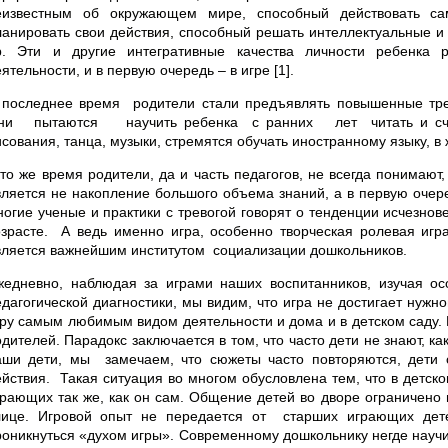
еизвестным об окружающем мире, способный действовать сам
ланировать свои действия, способный решать интеллектуальные и 
р. Эти и другие интегративные качества личности ребенка 
ятельности, и в первую очередь – в игре [1].
 последнее время родители стали предъявлять повышенные тре
ни пытаются научить ребенка с ранних лет читать и считат
исования, танца, музыки, стремятся обучать иностранному языку, 
 то же время родители, да и часть педагогов, не всегда понимаю
вляется не накопление большого объема знаний, а в первую очере
ногие ученые и практики с тревогой говорят о тенденции исчезно
озрасте. А ведь именно игра, особенно творческая ролевая игра
вляется важнейшим институтом социализации дошкольников.
жедневно, наблюдая за играми наших воспитанников, изучая ос
едагогической диагностики, мы видим, что игра не достигает нужно
гру самым любимым видом деятельности и дома и в детском саду. 
дителей. Парадокс заключается в том, что часто дети не знают, ка
аши дети, мы замечаем, что сюжеты часто повторяются, дети о
ействия. Такая ситуация во многом обусловлена тем, что в детско
грающих так же, как он сам. Общение детей во дворе ограничено 
лице. Игровой опыт не передается от старших играющих дет
роникнуться «духом игры». Современному дошкольнику негде научит