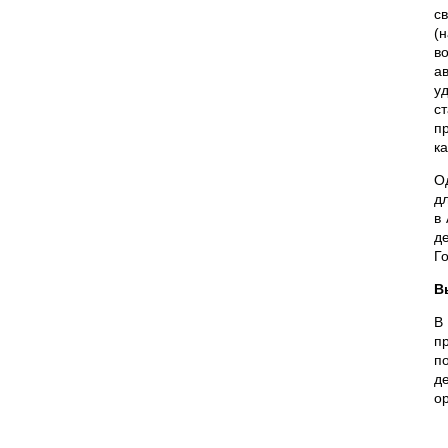
с
(
в
а
у
с
п
к
О
д
в
д
Г
В
В
п
п
д
о