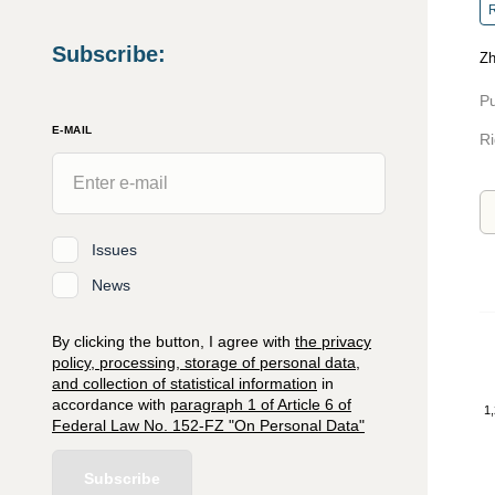
R
Subscribe
:
Zh
Pu
E-MAIL
Ri
Issues
News
By clicking the button, I agree with
the privacy
policy, processing, storage of personal data,
and collection of statistical information
in
accordance with
paragraph 1 of Article 6 of
1,
Federal Law No. 152-FZ "On Personal Data"
Subscribe