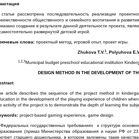
ннотация
 статье рассмотрена последовательность реализации проектно
реемственности общественного и семейного воспитания в развитии
оказано создание в результате данной деятельности проекта, явл
 самостоятельно развернутой детской игрой.
лючевые слова:
проектный метод, игровой опыт, проект игры.
1
Zhukova T.V.
, Polyuhova E.V
1,2,3
Municipal budget preschool educational institution Kind
DESIGN METHOD IN THE DEVELOPMENT OF TH
bstract
e article describes the sequence of the project method in kindergart
ucation in the development of the playing experience of children when 
e activity of the project is to demonstrate the depth of learning the sub
eywords:
project-based gaming experience, game design.
 Федеральных государственных требованиях к структуре о
бразования (приказ Министерства образования и науки РФ от
ортрет старшего дошкольника, в котором заложены такие качеств