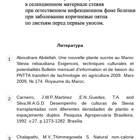
Литература
Aboudrare Abdellah. Une nouvelle plante sucrée au Maroc
Stevia rebaudiana Exigences, techniques culturales et
potentialités.Bulletin mensuel d'information et de liaison du
PNTTA transfert de technologie en agriculture.2009. Mars
2009, № 174. Royaume du Maroc.
Carneiro, J.W.P.,Martinez ,E.N.,Guedes, T.A. and
Silva,M.A.G.D. Desempenho de culturas de Stevia
transplantadas com diferentes densidades de plantio e
espaçamento duplos. Pesquisa Agropecuária Brasileira,
1992. v.27, p.1273-1282. Brasília.
Chalapathi, M.V.,Thimmegowda S
.
Natural non-calorie