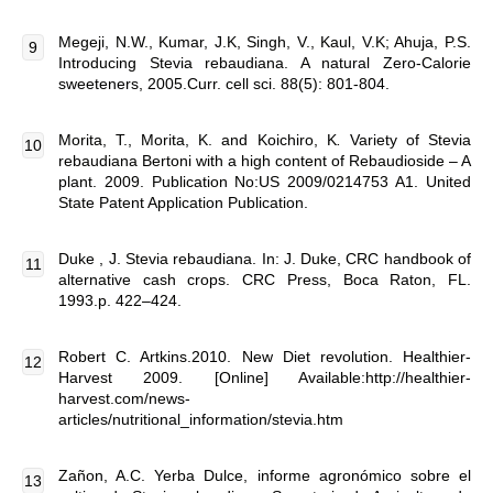
Megeji, N.W., Kumar, J.K, Singh, V., Kaul, V.K; Ahuja, P.S.
Introducing Stevia rebaudiana. A natural Zero-Calorie
sweeteners, 2005.Curr. cell sci. 88(5): 801-804.
Morita, T., Morita, K. and Koichiro, K
.
Variety of Stevia
rebaudiana Bertoni with a high content of Rebaudioside – A
plant. 2009. Publication No:US 2009/0214753 A1. United
State Patent Application Publication.
Duke , J. Stevia rebaudiana. In: J. Duke, CRC handbook of
alternative cash crops. CRC Press, Boca Raton, FL.
1993.p. 422–424.
Robert C. Artkins.2010. New Diet revolution. Healthier-
Harvest 2009. [Online] Available:http://healthier-
harvest.com/news-
articles/nutritional_information/stevia.htm
Zañon, A.C. Yerba Dulce, informe agronómico sobre el