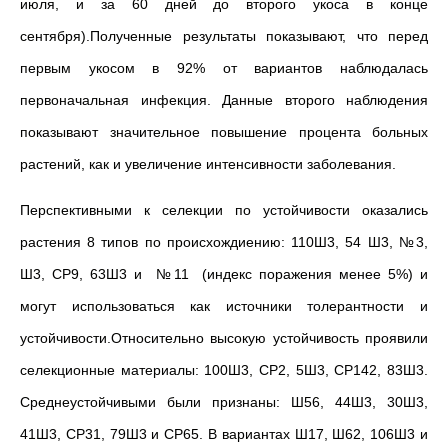
июля, и за 60 дней до второго укоса в конце
сентября).Полученные результаты показывают, что перед
первым укосом в 92% от вариантов наблюдалась
первоначальная инфекция. Данные второго наблюдения
показывают значительное повышение процента больных
растений, как и увеличение интенсивности заболевания.
Перспективными к селекции по устойчивости оказались
растения 8 типов по происхождиению: 110Ш3, 54 Ш3, №3,
Ш3, СР9, 63Ш3 и №11 (индекс поражения менее 5%) и
могут использоваться как источники толерантности и
устойчивости.Относительно высокую устойчивость проявили
селекционные материалы: 100Ш3, СР2, 5Ш3, СР142, 83Ш3.
Среднеустойчивыми были признаны: Ш56, 44Ш3, 30Ш3,
41Ш3, СР31, 79Ш3 и СР65. В вариантах Ш17, Ш62, 106Ш3 и