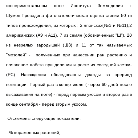
экспериментальном поле Института Земледелия г.
Шумен.Проведена фитопатологическая оценка стевии 50-ти
типов происхождения, из которых : 2 японских(№3 и №11),2
американских (А9 и А11), 7 из семян (обозначенных "Ш"), 28
из незрелых зародышей (Ш3) и 11 от так называемых
"мозолей" - полученных при нанесении ран растению и
появление побега при делении и росте из соседней клетки-
(РС). Насаждения обследованны дважды за прериод
вегитации. Первый раз в конце июля ( через 60 дней после
высаживания на поле) - перед первым укосом и второй раз в
конце сентября - перед вторым укосом.
Отслежены следующие показатели:
-% пораженных растений;