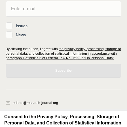
Issues
News
By clicking the button, I agree with
the privacy policy, processing, storage of
personal data, and collection of statistical information
in accordance with
paragraph 1 of Article 6 of Federal Law No. 152-FZ "On Personal Data"
Subscribe
editors@research-journal.org
620066, Sverdlovsk region, Yekaterinburg, st. Akademicheskaya, 11A,
office 1
Consent to the Privacy Policy, Processing, Storage of
Personal Data, and Collection of Statistical Information