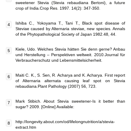
sweetener Stevia (Stevia rebaudiana Bertoni), a future
crop of India.Crop Res. 1997. 14(2): 347-350.
Ishiba C., Yokoyama T., Tani T., Black spot disease of
Steviae caused by Alternaria steviae, new species. Annals
of the Phytopathological Society of Japan 1982.48, 44.
Kiele, Udo. Welches Stevia hätten Sie denn gerne? Anbau
und Herstellung – Perspektiven weltweit. 2010.Journal für
Verbraucherschutz und Lebensmittelsicherheit.
Maiti C. K., S. Sen, R. Acharya and K. Acharya. First report
of Alternaria alternata causing leaf spot on Stevia
rebaudiana.Plant Pathology (2007) 56, 723.
Mark Stibich. About Stevia sweetener-Is it better than
sugar? 2009. [Online] Available:
http://longevity.about.com/od/lifelongnutrition/a/stevia-
extract.htm