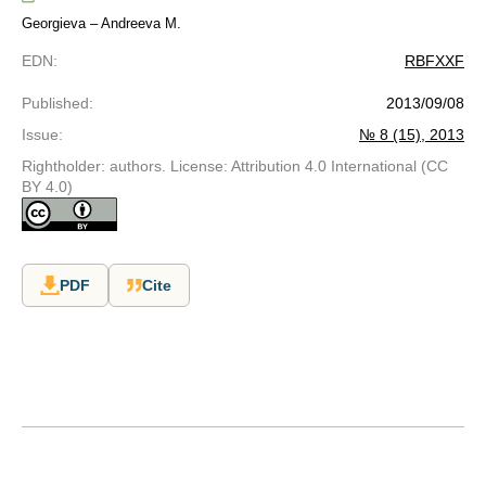
Georgieva – Andreeva M.
EDN
:
RBFXXF
Published
:
2013/09/08
Issue
:
№ 8 (15), 2013
Rightholder: authors. License: Attribution 4.0 International (CC
BY 4.0)
PDF
Cite