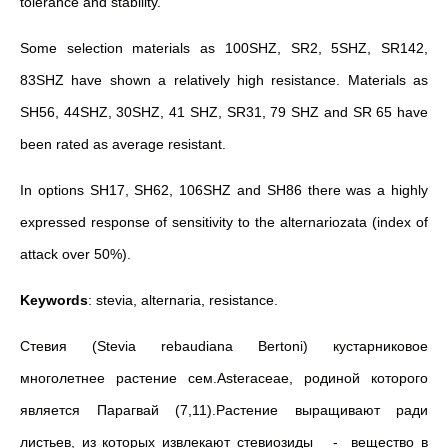
tolerance and stability.
Some selection materials as 100SHZ, SR2, 5SHZ, SR142,
83SHZ have shown a relatively high resistance. Materials as
SH56, 44SHZ, 30SHZ, 41 SHZ, SR31, 79 SHZ and SR 65 have
been rated as average resistant.
In options SH17, SH62, 106SHZ and SH86 there was a highly
expressed response of sensitivity to the alternariozata (index of
attack over 50%).
Keywords
: stevia, alternaria, resistance.
Стевия (Stevia rebaudiana Вertoni) кустарниковое
многолетнее растение сем.Asteraceae, родиной которого
является Парагвай (7,11).Растение выращивают ради
листьев, из которых извлекают стевиозиды - вещество в