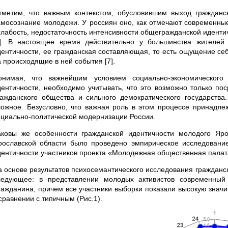
тметим, что важным контекстом, обусловившим выход гражданс
амосознание молодежи. У россиян оно, как отмечают современные
слабость, недостаточность интенсивности общегражданской идент
2]. В настоящее время действительно у большинства жителе
дентичности, ее гражданская составляющая, то есть ощущение се
а происходящие в ней события [7].
онимая, что важнейшим условием социально-экономического
дентичности, необходимо учитывать, что это возможно только п
ражданского общества и сильного демократического государства
ложное. Безусловно, что важная роль в этом процессе принадлеж
оциально-политической модернизации России.
аковы же особенности гражданской идентичности молодого Яр
рославской области было проведено эмпирическое исследование
дентичности участников проекта «Молодежная общественная палат
а основе результатов психосемантического исследования гражданс
ледующее: в представлении молодых активистов современный
ражданина, причем все участники выборки показали высокую знач
сравнении с типичным (Рис.1).