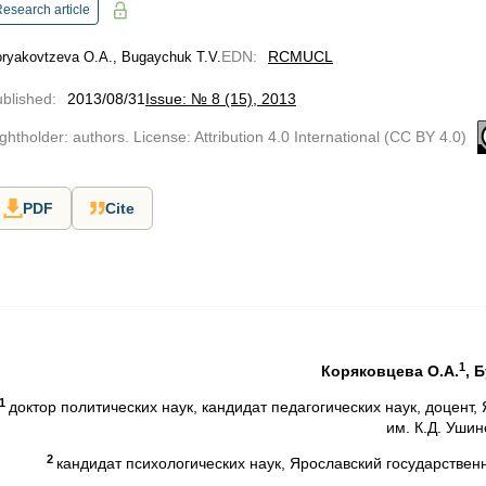
esearch article
EDN
:
RCMUCL
ryakovtzeva O.A., Bugaychuk T.V.
blished
:
2013/08/31
Issue: № 8 (15), 2013
ghtholder: authors. License: Attribution 4.0 International (CC BY 4.0)
PDF
Cite
1
Коряковцева О.А.
, 
1
доктор политических наук, кандидат педагогических наук, доцент
им. К.Д. Ушин
2
кандидат психологических наук, Ярославский государствен