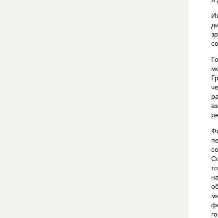
И
д
з
с
Г
м
Г
ч
р
в
р
Ф
п
с
С
т
н
о
м
ф
г