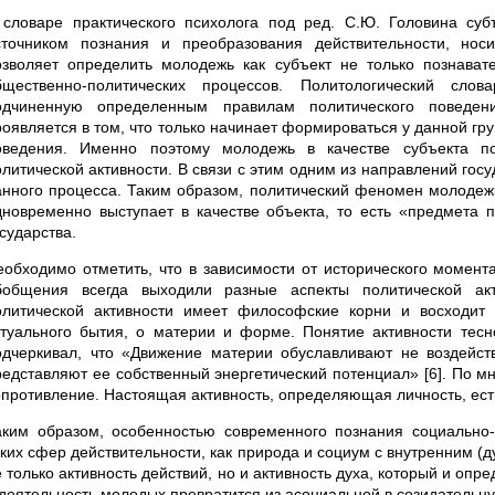
 словаре практического психолога под ред. С.Ю. Головина су
сточником познания и преобразования действительности, нос
озволяет определить молодежь как субъект не только познават
бщественно-политических процессов. Политологический сло
одчиненную определенным правилам политического поведен
роявляется в том, что только начинает формироваться у данной г
оведения. Именно поэтому молодежь в качестве субъекта по
олитической активности. В связи с этим одним из направлений го
анного процесса. Таким образом, политический феномен молодежи 
дновременно выступает в качестве объекта, то есть «предмета п
сударства.
еобходимо отметить, что в зависимости от исторического момент
бобщения всегда выходили разные аспекты политической ак
олитической активности имеет философские корни и восходит
ктуального бытия, о материи и форме. Понятие активности тес
одчеркивал, что «Движение материи обуславливают не воздей
редставляют ее собственный энергетический потенциал» [6]. По мн
опротивление. Настоящая активность, определяющая личность, есть 
аким образом, особенностью современного познания социально-
аких сфер действительности, как природа и социум с внутренним 
 только активность действий, но и активность духа, который и опр
 деятельность молодых превратится из асоциальной в созидательн