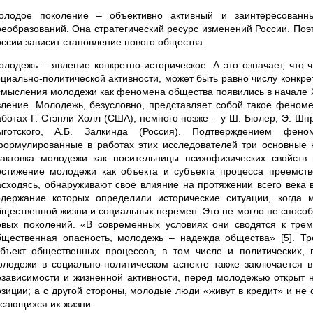
олодое поколение – объективно активный и заинтересованны
реобразований. Она стратегический ресурс изменений России. Поэ
оссии зависит становление нового общества.
олодежь – явление конкретно-историческое. А это означает, что
оциально-политической активности, может быть равно числу конкр
смысления молодежи как феномена общества появились в начале Х
вление. Молодежь, безусловно, представляет собой такое феноме
аботах Г. Стэнли Холл (США), немного позже – у Ш. Бюлер, Э. Шпр
ыготского, А.Б. Залкинда (Россия). Подтверждением фен
формулированные в работах этих исследователей три основные 
рактовка молодежи как носительницы психофизических свойств
остижение молодежи как объекта и субъекта процесса преемств
асходясь, обнаруживают свое влияние на протяжении всего века 
одержание которых определили исторические ситуации, когда
бщественной жизни и социальных перемен. Это не могло не спосо
овых поколений. «В современных условиях они сводятся к тре
бщественная опасность, молодежь – надежда общества» [5]. Т
убъект общественных процессов, в том числе и политических,
олодежи в социально-политическом аспекте также заключается в
езависимости и жизненной активности, перед молодежью открыт 
озиции; а с другой стороны, молодые люди «живут в кредит» и не
асающихся их жизни.