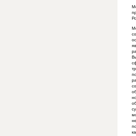
М
п
Р
М
с
о
я
р
В
с
т
п
р
с
о
н
о
с
м
н
п
к