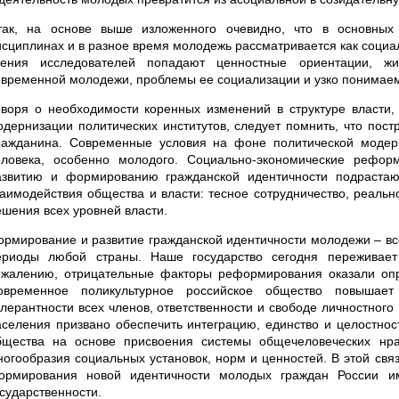
так, на основе выше изложенного очевидно, что в основных
исциплинах и в разное время молодежь рассматривается как социа
рения исследователей попадают ценностные ориентации, жи
овременной молодежи, проблемы ее социализации и узко понимае
оворя о необходимости коренных изменений в структуре власти,
одернизации политических институтов, следует помнить, что пос
ражданина. Современные условия на фоне политической модерн
еловека, особенно молодого. Социально-экономические рефо
азвитию и формированию гражданской идентичности подрастаю
заимодействия общества и власти: тесное сотрудничество, реальн
ешения всех уровней власти.
ормирование и развитие гражданской идентичности молодежи – вс
ериоды любой страны. Наше государство сегодня переживает 
ожалению, отрицательные факторы реформирования оказали оп
овременное поликультурное российское общество повышает
олерантности всех членов, ответственности и свободе личностног
аселения призвано обеспечить интеграцию, единство и целостнос
бщества на основе присвоения системы общечеловеческих нра
ногообразия социальных установок, норм и ценностей. В этой свя
ормирования новой идентичности молодых граждан России им
осударственности.