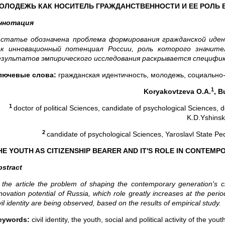
ОЛОДЕЖЬ КАК НОСИТЕЛЬ ГРАЖДАНСТВЕННОСТИ И ЕЕ РОЛЬ 
ннотация
 статье обозначена проблема формирования гражданской иде
ак инновационный потенциал России, роль которого значит
езультатов эмпирического исследования раскрывается специфи
лючевые слова:
гражданская идентичность, молодежь, социально-
1
Koryakovtzeva
O
.
A
.
,
B
1
doctor of political Sciences, candidate of psychological Sciences, 
K.D.Yshinsk
2
candidate of psychological Sciences, Yaroslavl State Pe
HE YOUTH AS CITIZENSHIP BEARER AND IT'S ROLE IN CONTEMP
bstract
 the article the problem of shaping the contemporary generation's ci
novation potential of Russia, which role greatly increases at the perio
vil identity are being observed, based on the results of empirical study.
eywords:
civil identity, the youth, social and political activity of the yout