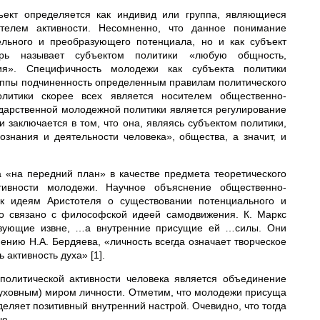
бъект определяется как индивид или группа, являющиеся
ителем активности. Несомненно, что данное понимание
ельного и преобразующего потенциала, но и как субъект
варь называет субъектом политики «любую общность,
ия». Специфичность молодежи как субъекта политики
руппы подчиненность определенным правилам политического
литики скорее всех является носителем общественно-
сударственной молодежной политики является регулирование
заключается в том, что она, являясь субъектом политики,
ознания и деятельности человека», общества, а значит, и
а «на передний план» в качестве предмета теоретического
тивности молодежи. Научное объяснение общественно-
 к идеям Аристотеля о существовании потенциального и
но связано с философской идеей самодвижения. К. Маркс
ствующие извне, …а внутренние присущие ей …силы. Они
ению Н.А. Бердяева, «личность всегда означает творческое
активность духа» [1].
политической активности человека является объединение
(духовным) миром личности. Отметим, что молодежи присуща
еделяет позитивный внутренний настрой. Очевидно, что тогда
ую.