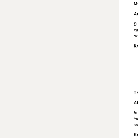
М
А
В
к
р
К
T
A
In
in
ci
K