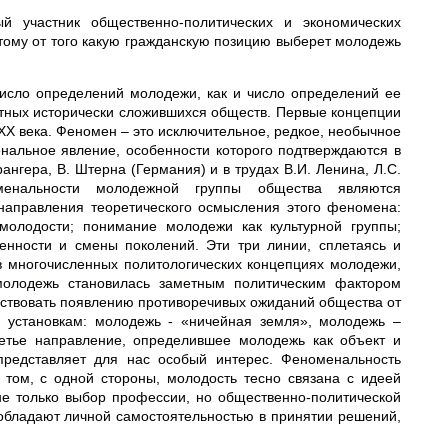
й участник общественно-политических и экономических
тому от того какую гражданскую позицию выберет молодежь
 число определений молодежи, как и число определений ее
етных исторически сложившихся обществ. Первые концепции
Х века. Феномен – это исключительное, редкое, необычное
нальное явление, особенности которого подтверждаются в
ангера, В. Штерна (Германия) и в трудах В.И. Ленина, Л.С.
оменальности молодежной группы общества являются
направления теоретического осмысления этого феномена:
 молодости; понимание молодежи как культурной группы;
енности и смены поколений. Эти три линии, сплетаясь и
в многочисленных политологических концепциях молодежи,
 молодежь становилась заметным политическим фактором
бствовать появлению противоречивых ожиданий общества от
м установкам: молодежь - «ничейная земля», молодежь –
ретье направление, определившее молодежь как объект и
 представляет для нас особый интерес. Феноменальность
 том, с одной стороны, молодость тесно связана с идеей
не только выбор профессии, но общественно-политической
 обладают личной самостоятельностью в принятии решений,