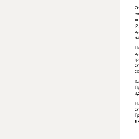
О
с
«
[
и
н
П
и
г
с
с
К
Я
и
Н
с
Г
в 