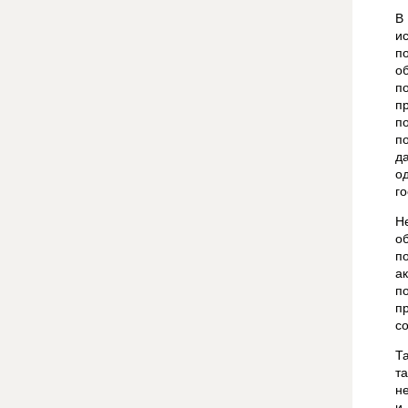
В
и
п
о
п
п
п
п
д
о
го
Н
о
п
а
п
п
с
Т
т
не
и