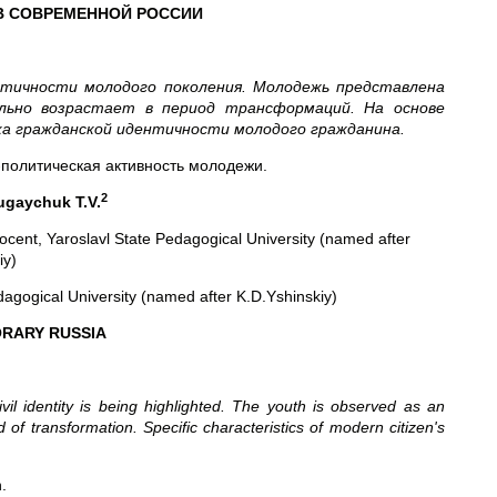
В СОВРЕМЕННОЙ РОССИИ
нтичности молодого поколения. Молодежь представлена
ельно возрастает в период трансформаций. На основе
ка гражданской идентичности молодого гражданина.
политическая активность молодежи.
2
ugaychuk
T
.
V
.
docent, Yaroslavl State Pedagogical University (named after
iy)
dagogical University (named after K.D.Yshinskiy)
ORARY RUSSIA
vil identity is being highlighted. The youth is observed as an
d of transformation. Specific characteristics of modern citizen's
h.