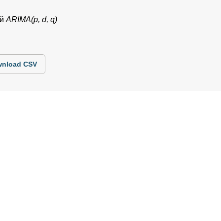
ей
ARIMA(p, d, q)
nload CSV