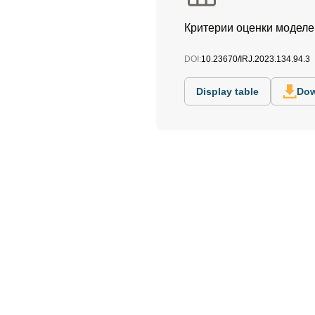
Критерии оценки модел
DOI:
10.23670/IRJ.2023.134.94.3
Display table
Dow