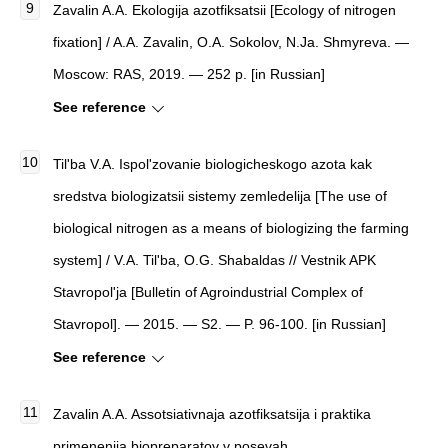
Zavalin A.A. Ekologija azotfiksatsii [Ecology of nitrogen
fixation] / A.A. Zavalin, O.A. Sokolov, N.Ja. Shmyreva. —
Moscow: RAS, 2019. — 252 p. [in Russian]
See reference
Til'ba V.A. Ispol'zovanie biologicheskogo azota kak
sredstva biologizatsii sistemy zemledelija [The use of
biological nitrogen as a means of biologizing the farming
system] / V.A. Til'ba, O.G. Shabaldas // Vestnik APK
Stavropol'ja [Bulletin of Agroindustrial Complex of
Stavropol]. — 2015. — S2. — P. 96-100. [in Russian]
See reference
Zavalin A.A. Assotsiativnaja azotfiksatsija i praktika
primenenija biopreparatov v posevah