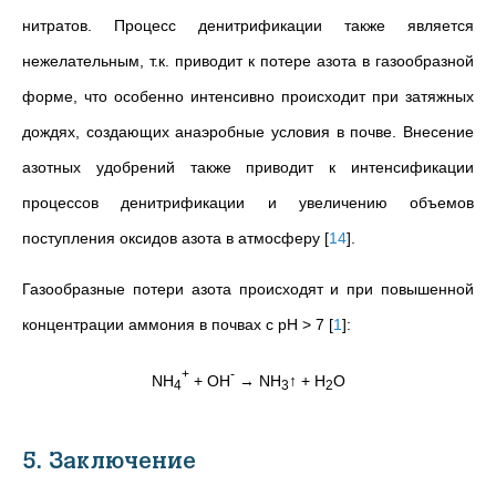
нитратов. Процесс денитрификации также является
нежелательным, т.к. приводит к потере азота в газообразной
форме, что особенно интенсивно происходит при затяжных
дождях, создающих анаэробные условия в почве. Внесение
азотных удобрений также приводит к интенсификации
процессов денитрификации и увеличению объемов
поступления оксидов азота в атмосферу
[
14
]
.
Газообразные потери азота происходят и при повышенной
концентрации аммония в почвах с pH > 7
[
1
]
:
+
-
NH
+ OH
→ NH
↑ + H
O
4
3
2
5. Заключение