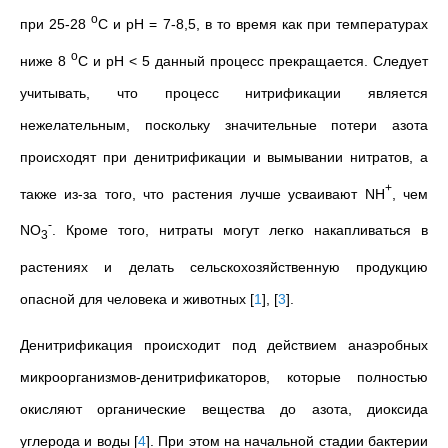
о
при 25-28
С и pH = 7-8,5, в то время как при температурах
о
ниже 8
С и pH < 5 данный процесс прекращается. Следует
учитывать, что процесс нитрификации является
нежелательным, поскольку значительные потери азота
происходят при денитрификации и вымывании нитратов, а
+
также из-за того, что растения лучше усваивают NH
, чем
-
NO
. Кроме того, нитраты могут легко накапливаться в
3
растениях и делать сельскохозяйственную продукцию
опасной для человека и животных
[
1
]
,
[
3
]
.
Денитрификация происходит под действием анаэробных
микроорганизмов-денитрификаторов, которые полностью
окисляют органические вещества до азота, диоксида
углерода и воды
[
4
]
. При этом на начальной стадии бактерии