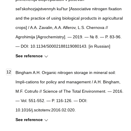
sel'skohozjajstvennyh kul'tur [Associative nitrogen fixation
and the practice of using biological products in agricultural
crops] / A.A. Zavalin, A.A. Alferov, L.S. Chernova //
Agrohimija [Agrochemistry]. — 2019. — № 8. — P. 83-96.
— DOI: 10.1134/S0002188119080143. [in Russian]
See reference
Bingham A.H. Organic nitrogen storage in mineral soil:
Impli-cations for policy and management / A.H. Bingham,
M.F. Cotrufo // Science of The Total Environment. — 2016.
— Vol. 551-552. — P. 116-126. — DOI:
10.1016/j.scitotenv.2016.02.020.
See reference