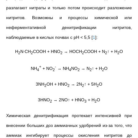
разлагают нитраты и только потом происходит разложение
нитритов. Возможны и процессы химической или
неферментативной денитрификации нитритов,
наблюдаемые в кислых почвах с pH < 5,5
[
1
]
:
H
N∙CH
COOH + HNO
→ HOCH
COOH + N
↑ + H
O
2
2
2
2
2
2
+
-
NH
+ NO
→ NH
NO
→ N
↑ + H
O
4
2
4
2
2
2
3NH
OH + HNO
→ 2N
↑ + 5H
O
2
2
2
2
3HNO
→ 2NO↑ + HNO
+ H
O
2
3
2
Химическая денитрификация протекает интенсивней при
внесении больших доз аммиачных удобрений из-за того, что
аммиак ингибирует процессы окисления нитритов до