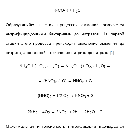
+ R-CO-R + H
S
2
Образующийся в этих процессах аммоний окисляется
нитрифицирующими бактериями до нитратов. На первой
стадии этого процесса происходит окисление аммония до
нитрита, а на второй – окисление нитрита до нитрата
[
1
]
:
NH
OH (+ O
, - H
O) → NH
OH (+ O
, - H
O) →
4
2
2
2
2
2
→ (HNO)
(+O) → HNO
+ G
2
2
(HNO)
+ 1/2 O
→ HNO
+ G
2
2
3
-
+
2NH
+ 4O
→ 2NO
+ 2H
+ 2H
O + G
3
2
3
2
Максимальная интенсивность нитрификации наблюдается