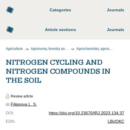
Categories
Journals
Article sections
Journals
Agriculture
Agronomy, forestry and water management
Agrochemistry, agrosoil science, plant protection and quarantine
NITROGEN CYCLING AND
NITROGEN COMPOUNDS IN
THE SOIL
Review article
Filippova L. S.
DOI
:
https://doi.org/10.23670/IRJ.2023.134.37
EDN
:
LBUQKC