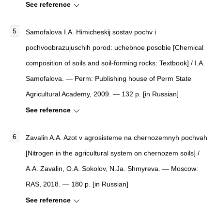
See reference
Samofalova I.A. Himicheskij sostav pochv i
pochvoobrazujuschih porod: uchebnoe posobie [Chemical
composition of soils and soil-forming rocks: Textbook] / I.A.
Samofalova. — Perm: Publishing house of Perm State
Agricultural Academy, 2009. — 132 p. [in Russian]
See reference
Zavalin A.A. Azot v agrosisteme na chernozemnyh pochvah
[Nitrogen in the agricultural system on chernozem soils] /
A.A. Zavalin, O.A. Sokolov, N.Ja. Shmyreva. — Moscow:
RAS, 2018. — 180 p. [in Russian]
See reference