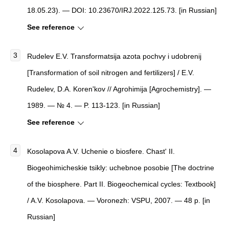
18.05.23). — DOI: 10.23670/IRJ.2022.125.73. [in Russian]
See reference
Rudelev E.V. Transformatsija azota pochvy i udobrenij
[Transformation of soil nitrogen and fertilizers] / E.V.
Rudelev, D.A. Koren'kov // Agrohimija [Agrochemistry]. —
1989. — № 4. — P. 113-123. [in Russian]
See reference
Kosolapova A.V. Uchenie o biosfere. Chast' II.
Biogeohimicheskie tsikly: uchebnoe posobie [The doctrine
of the biosphere. Part II. Biogeochemical cycles: Textbook]
/ A.V. Kosolapova. — Voronezh: VSPU, 2007. — 48 p. [in
Russian]