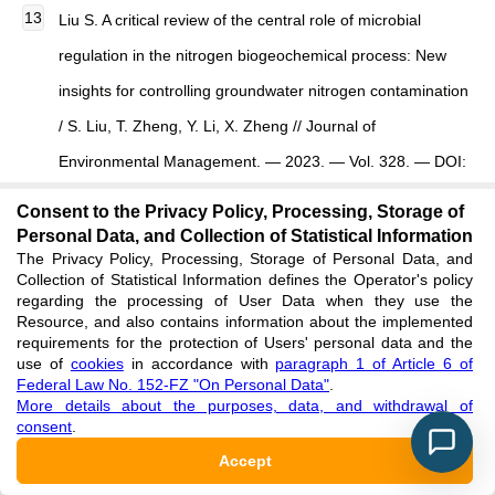
Liu S. A critical review of the central role of microbial
regulation in the nitrogen biogeochemical process: New
insights for controlling groundwater nitrogen contamination
/ S. Liu, T. Zheng, Y. Li, X. Zheng // Journal of
Environmental Management. — 2023. — Vol. 328. — DOI:
10.1016/j.jenvman.2022.116959.
Consent to the Privacy Policy, Processing, Storage of
See reference
Personal Data, and Collection of Statistical Information
The Privacy Policy, Processing, Storage of Personal Data, and
Collection of Statistical Information defines the Operator's policy
Osipov A.I. Biologicheskij krugovorot azota atmosfery
regarding the processing of User Data when they use the
Resource, and also contains information about the implemented
[Biological circulation of atmospheric nitrogen] / A.I. Osipov
requirements for the protection of Users' personal data and the
use of
cookies
in accordance with
paragraph 1 of Article 6 of
// Izvestija Sankt-Peterburgskogo gosudarstvennogo
Federal Law No. 152-FZ "On Personal Data"
.
agrarnogo universiteta [Proceedings of the St. Petersburg
More details about the purposes, data, and withdrawal of
consent
.
State Agrarian University]. — 2016. — № 42. — P. 97-103.
Accept
[in Russian]