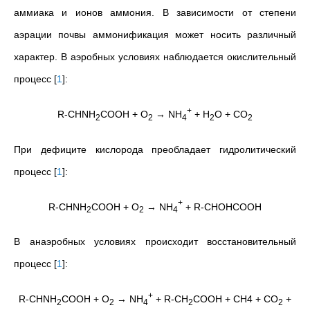
аммиака и ионов аммония. В зависимости от степени
аэрации почвы аммонификация может носить различный
характер. В аэробных условиях наблюдается окислительный
процесс
[
1
]
:
+
R-CHNH
COOH + O
→ NH
+ H
O + CO
2
2
4
2
2
При дефиците кислорода преобладает гидролитический
процесс
[
1
]
:
+
R-CHNH
COOH + O
→ NH
+ R-CHOHCOOH
2
2
4
В анаэробных условиях происходит восстановительный
процесс
[
1
]
:
+
R-CHNH
COOH + O
→ NH
+ R-CH
COOH + CH4 + CO
+
2
2
4
2
2