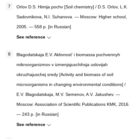
Orlov D.S. Himija pochv [Soil chemistry] / D.S. Orlov, L.K.
Sadovnikova, N.I. Suhanova. — Moscow: Higher school,
2005. — 558 p. [in Russian]
See reference
Blagodatskaja E.V. Aktivnost' i biomassa pochvennyh
mikroorganizmov v izmenjajuschihsja uslovijah
okruzhajuschej sredy [Activity and biomass of soil
microorganisms in changing environmental conditions] /
E.V. Blagodatskaja, M.V. Semenov, A.V. Jakushev. —
Moscow: Association of Scientific Publications KMK, 2016.
— 243 p. [in Russian]
See reference