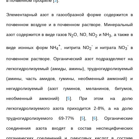
в почвенном профиле
[
3
]
.
Элементарный азот в газообразной форме содержится в
почвенном воздухе и в почвенном растворе. Минеральный
азот содержится в виде газов N
O, NO, NO
и NH
, а также в
2
2
3
+
-
-
виде ионных форм NH
, нитрита NO
и нитрата NO
в
4
2
3
почвенном растворе. Органический азот подразделяют на
легкогидролизуемый (амиды, амины), трудногидролизуемый
(амины, часть амидов, гумины, необменный аммоний) и
негидролизуемый (азот гуминов, меланинов, битумов,
необменный аммоний)
[
5
]
. При этом на долю
легкогидролизуемого азота приходится 2-8%, а на долю
трудногидролизуемого 69-77%
[
5
]
,
[
6
]
. Органические
соединения азота входят в состав неспецифических
органических соединений и гумусовых кислот в составе