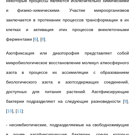
некоторые процессы являются исключительно химическими
и физико-химическими. Участие микроорганизмов
заключается в протекании процессов трансформации в их
клетках и активация этих процессов внеклеточными
ферментами
[
6
]
,
[
8
]
.
Азотфиксация или диазторофия представляет собой
микробиологическое восстановление молекул атмосферного
азота в процессе их ассимиляции с образованием
биологического азота и азотсодержащих соединений,
доступных для питания растений. Азотфиксирующие
бактерии подразделяют на следующие разновидности
[
9
]
,
[
10
]
,
[
11
]
:
- несимбиотические, подразделяемые на свободноживущие
в почве азотфиксирующие бактерии, среди которых