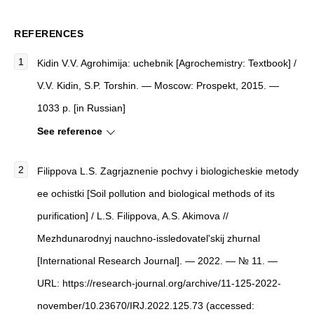
REFERENCES
Kidin V.V. Agrohimija: uchebnik [Agrochemistry: Textbook] /
V.V. Kidin, S.P. Torshin. — Moscow: Prospekt, 2015. —
1033 p. [in Russian]
See reference
Filippova L.S. Zagrjaznenie pochvy i biologicheskie metody
ee ochistki [Soil pollution and biological methods of its
purification] / L.S. Filippova, A.S. Akimova //
Mezhdunarodnyj nauchno-issledovatel'skij zhurnal
[International Research Journal]. — 2022. — № 11. —
URL: https://research-journal.org/archive/11-125-2022-
november/10.23670/IRJ.2022.125.73 (accessed: