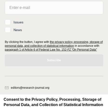
Issues
News
By clicking the button, I agree with
the privacy policy, processing, storage of
personal data, and collection of statistical information
in accordance with
paragraph 1 of Article 6 of Federal Law No. 152-FZ "On Personal Data"
Subscribe
editors@research-journal.org
620066, Sverdlovsk region, Yekaterinburg, st. Akademicheskaya, 11A,
office 1
Consent to the Privacy Policy, Processing, Storage of
Personal Data, and Collection of Statistical Information