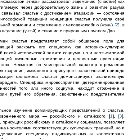
икомаховой этике» рассматривал эвдемонию (счастье) как
тигаемую через добродетельную жизнь и развитие разума
, связывал счастье с достижением атараксии — состояния
философской традиции концепция счастья получила своё
льной гармонии и стремление к человеколюбию (жэнь)
[
2
]
, в
з недеяние (у-вэй) и слияние с природным началом Дао.
омен счастья представляет собой обширное поле для
яющей раскрыть его специфику как историко-культурно
й вехой исторической памяти социума, но и неотъемлемой
яющей жизненные стремления и ценностные ориентации
ества. Несмотря на универсальный характер стремления
влетворения, имманентно присущего человеческой природе
лизации феномена счастья демонстрируют значительную
 парадигм. Специфика мировосприятия, детерминированная
нностей того или иного социума, находит отражение в
зии путей его обретения, свойственных представителям
ельное изучение доминирующих представлений о счастье,
современного мира — российского и китайского
[
1
]
,
[
3
]
.
, присущих российскому и китайскому социумам, позволяет
ена носителями соответствующих культурных традиций, но и
ределяющие специфику индивидуальных и коллективных