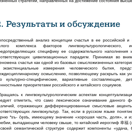
изненных стратегий, направленных на достижение состояния высше
2. Результаты и обсуждение
епосредственный анализ концепции счастья в ее российской и к
елого комплекса факторов лингвокультурологического, и
редопределяющих специфику ее содержательного наполнения и
оответствующих цивилизационных парадигм. Принимая во вним
еномена счастья как одной из базовых смысложизненных категорий
 экзистенциальные измерения человеческого бытия, предс
еждисциплинарному осмыслению, позволяющему раскрыть как унив
го культурно-специфические, вариативные составляющие, д
енностными приоритетами российского и китайского социумов.
бращаясь к лингвокультурологическим аспектам концептуализаци
ледует отметить, что само лексическое означивание данного 
азличий, отражающих дифференцированные смысловые акценты
оответствующих лингвокультур. Так, если в русском языке поняти
орню *sъ- čęstь, имеющему значение «хорошая часть, доля», и и
ребии, выпадающем человеку свыше, то китайский иероглиф 幸福 (xì
 своей семантической структуре содержит компоненты «удача,