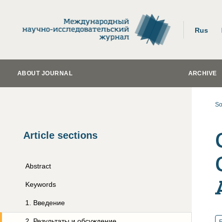
Rus
ABOUT JOURNAL
ARCHIVE
So
Article sections
Abstract
Keywords
1
.
Введение
2
.
Результаты и обсуждение