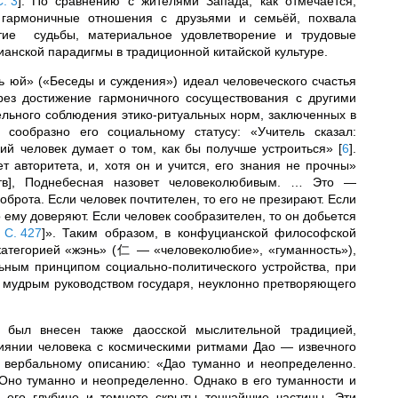
С. 3
]
. По сравнению с жителями Запада, как отмечается,
 гармоничные отношения с друзьями и семьёй, похвала
тие судьбы, материальное удовлетворение и трудовые
анской парадигмы в традиционной китайской культуре.
ь юй» («Беседы и суждения») идеал человеческого счастья
рез достижение гармоничного сосуществования с другими
ельного соблюдения этико-ритуальных норм, заключенных в
ообразно его социальному статусу: «Учитель сказал:
кий человек думает о том, как бы получше устроиться»
[
6
]
.
 авторитета, и, хотя он и учится, его знания не прочны»
нств], Поднебесная назовет человеколюбивым. … Это —
оброта. Если человек почтителен, то его не презирают. Если
о ему доверяют. Если человек сообразителен, то он добьется
, С. 427
]
». Таким образом, в конфуцианской философской
категорией «жэнь» (仁 — «человеколюбие», «гуманность»),
ным принципом социально-политического устройства, при
 мудрым руководством государя, неуклонно претворяющего
 был внесен также даосской мыслительной традицией,
иянии человека с космическими ритмами Дао — извечного
и вербальному описанию: «Дао туманно и неопределенно.
Оно туманно и неопределенно. Однако в его туманности и
 его глубине и темноте скрыты тончайшие частицы. Эти