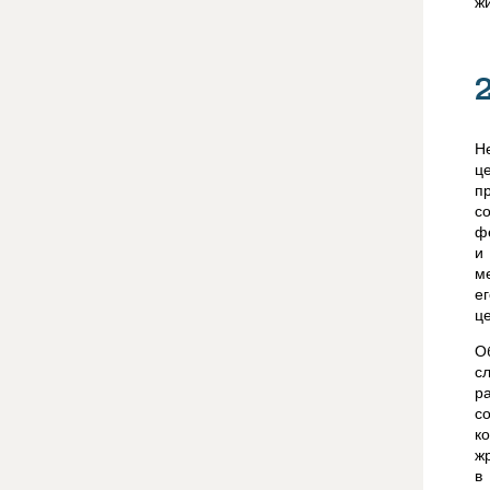
ж
Н
ц
п
с
ф
и
м
е
ц
О
с
р
с
к
ж
в