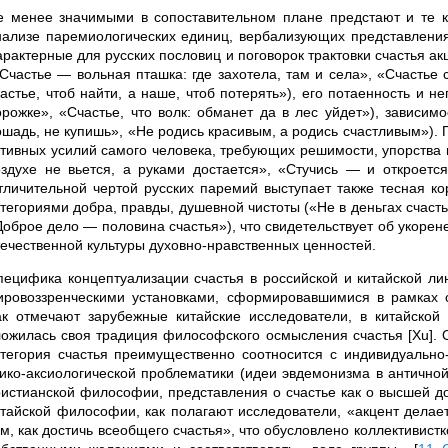
е менее значимыми в сопоставительном плане предстают и те 
нализе паремиологических единиц, вербализующих представления о
арактерные для русских пословиц и поговорок трактовки счастья а
«Счастье — вольная пташка: где захотела, там и села», «Счастье
частье, чтоб найти, а наше, чтоб потерять»), его потаенность и 
орожке», «Счастье, что волк: обманет да в лес уйдет»), зависим
ошадь, не купишь», «Не родись красивым, а родись счастливым»). 
ктивных усилий самого человека, требующих решимости, упорства 
оздухе не вьется, а руками достается», «Стучись — и откроется
тличительной чертой русских паремий выступает также тесная ко
атегориями добра, правды, душевной чистоты («Не в деньгах счасть
Доброе дело — половина счастья»), что свидетельствует об укорен
течественной культуры духовно-нравственных ценностей.
пецифика концептуализации счастья в российской и китайской л
ировоззренческими установками, сформировавшимися в рамках 
ак отмечают зарубежные китайские исследователи, в китайской к
ложилась своя традиция философского осмысления счастья [Xu]. 
атегория счастья преимущественно соотносится с индивидуально
тико-аксиологической проблематики (идеи эвдемонизма в антично
ристианской философии, представления о счастье как о высшей доб
итайской философии, как полагают исследователи, «акцент делает
ом, как достичь всеобщего счастья», что обусловлено коллективист