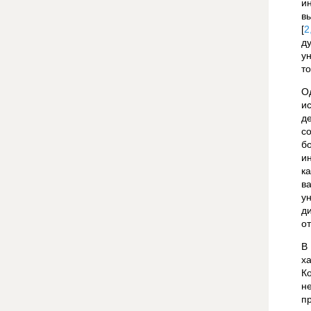
и
в
[
2
д
у
т
О
и
д
с
б
и
к
в
у
д
о
В
х
К
н
п