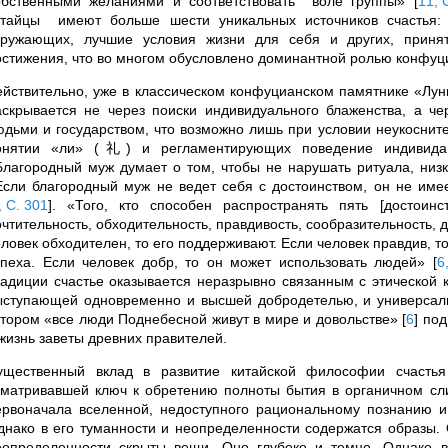
обственными желаниями и соответствовать воле группы»
[
11, 
итайцы имеют больше шести уникальных источников счастья:
кружающих, лучшие условия жизни для себя и других, приня
остижения, что во многом обусловлено доминантной ролью конфуци
ействительно, уже в классическом конфуцианском памятнике «Лун
аскрывается не через поиски индивидуального блаженства, а че
юдьми и государством, что возможно лишь при условии неукоснит
онятии «ли» (礼) и регламентирующих поведение индивида с
Благородный муж думает о том, чтобы не нарушать ритуала, низ
Если благородный муж не ведет себя с достоинством, он не имеет
, С. 301
]
. «Того, кто способен распространять пять [достои
чтительность, обходительность, правдивость, сообразительность, д
еловек обходителен, то его поддерживают. Если человек правдив, т
спеха. Если человек добр, то он может использовать людей»
[
6
радиции счастье оказывается неразрывно связанным с этической 
ыступающей одновременно и высшей добродетелью, и универсаль
отором «все люди Поднебесной живут в мире и довольстве»
[
6
]
под
 жизнь заветы древних правителей.
ущественный вклад в развитие китайской философии счастья
сматривавшей ключ к обретению полноты бытия в органичном сл
ервоначала вселенной, недоступного рациональному познанию 
днако в его туманности и неопределенности содержатся образы. 
еопределенности скрыты вещи. Оно глубоко и темно. Однако в