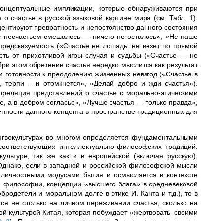
концептуальные импликации, которые обнаруживаются при
 счастье в русской языковой картине мира (см. Табл. 1).
кцентируют превратность и непостоянство данного состояния
 с несчастьем смешалось — ничего не осталось», «Не наше
непредсказуемость («Счастье не лошадь: не везет по прямой
ость от прихотливой игры случая и судьбы («Счастье — не
При этом обретение счастья нередко мыслится как результат
и готовности к преодолению жизненных невзгод («Счастье в
, терпи – и отомкнется», «Делай добро и жди счастья»).
рреляция представлений о счастье с морально-этическими
е, а в добром согласье», «Лучше счастья — только правда»,
енности данного концепта в пространстве традиционных для
ингвокультурах во многом определяется фундаментальными
соответствующих интеллектуально-философских традиций.
ультуре, так же как и в европейской (включая русскую),
Однако, если в западной и российской философской мысли
-личностными модусами бытия и осмысляется в контексте
й философии, концепции «высшего блага» в средневековой
родетели и моральном долге в этике И. Канта и т.д.), то в
ся не столько на личном переживании счастья, сколько на
кой культурой Китая, которая побуждает «жертвовать своими