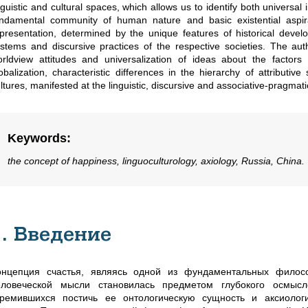
nguistic and cultural spaces, which allows us to identify both universal
ndamental community of human nature and basic existential aspirat
presentation, determined by the unique features of historical develo
stems and discursive practices of the respective societies. The au
rldview attitudes and universalization of ideas about the factors
obalization, characteristic differences in the hierarchy of attributi
ltures, manifested at the linguistic, discursive and associative-pragmatic
Keywords
:
the concept of happiness, linguoculturology, axiology, Russia, China.
1. Введение
онцепция счастья, являясь одной из фундаментальных филосо
еловеческой мысли становилась предметом глубокого осмыс
тремившихся постичь ее онтологическую сущность и аксиологи