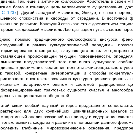
ндивида. Так, еще в античной философии Аристотель в своей «Н
ысшее благо и конечную цель человеческого существования, дос
, С. 1237
]
. Другой западный мыслитель, Эпикур, в свою очередь
ушевного спокойствия и свободы от страданий. В восточной 
никальное развитие: Конфуций связывал его с достижением социа
о время как даосский мыслитель Лао-цзы видел путь к счастью чере
днако, помимо традиционного философского дискурса, фен
сследований в рамках культурологической парадигмы, позвол
етерминированного концепта, выступающего не только центрально
оставляющей происходящей текущей повседневности, определ
ольшинства представителей того или иного культурного сообщ
ндивида к достижению состояния полноты экзистенциального удо
ак таковой, конкретные интерпретации и способы концептуа
ариативность в контексте различных культурно-цивилизационных
никальным историческим опытом и системой традиционных це
ифференцированных трактовках сущности счастья и многообра
тдельных национальных общностей.
 этой связи особый научный интерес представляет сопоставит
арактерных для двух крупнейших цивилизационных ареалов 
омпаративный анализ воззрений на природу и содержание счастья
е только выявить сходства и различия в понимании данного феном
роследить глубинные мировоззренческие основания, предоп