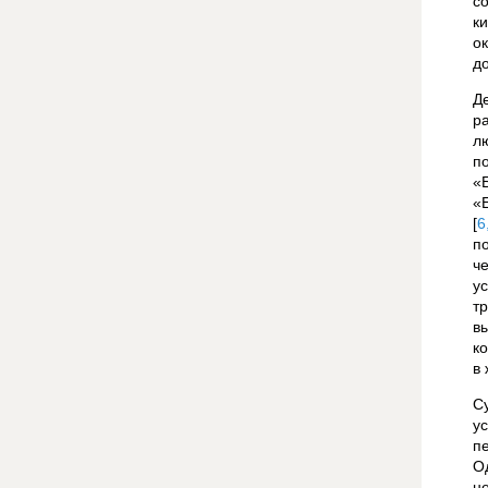
с
к
о
д
Д
р
л
п
«
«
[
6
по
ч
у
т
в
к
в
С
у
п
О
н