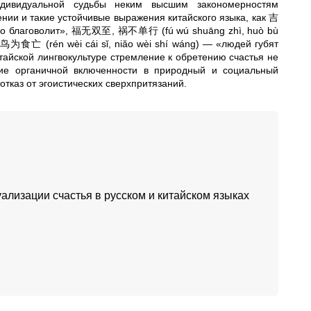
ндивидуальной судьбы неким высшим закономерностям
ении и такие устойчивые выражения китайского языка, как 吉
ебо благоволит», 福无双至, 祸不单行 (fú wú shuāng zhì, huò bù
鸟为食亡 (rén wèi cái sǐ, niǎo wèi shí wáng) — «людей губят
тайской лингвокультуре стремление к обретению счастья не
ние органичной включенности в природный и социальный
тказ от эгоистических сверхпритязаний.
уализации счастья в русском и китайском языках