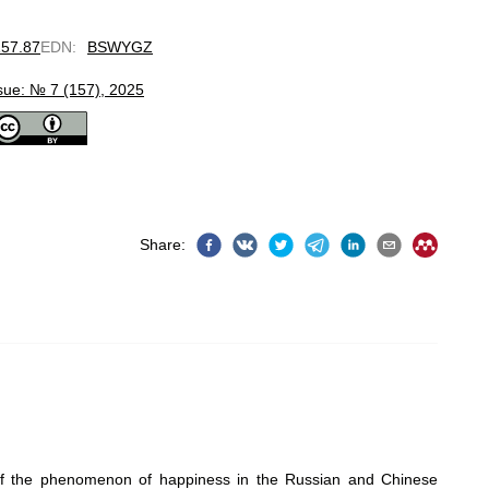
157.87
EDN
:
BSWYGZ
sue: № 7 (157), 2025
Share
:
n of the phenomenon of happiness in the Russian and Chinese