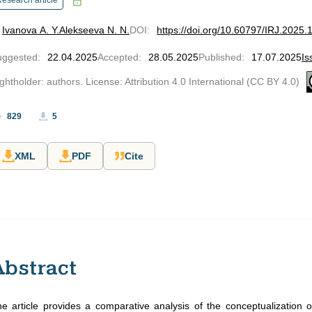
esearch article
Ivanova A. Y.
Alekseeva N. N.
DOI
:
https://doi.org/10.60797/IRJ.2025.
uggested
:
22.04.2025
Accepted
:
28.05.2025
Published
:
17.07.2025
Is
ghtholder: authors. License: Attribution 4.0 International (CC BY 4.0)
829
5
XML
PDF
Cite
Abstract
e article provides a comparative analysis of the conceptualizatio