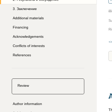
R
3
.
Заключение
Additional materials
S
Financing
Ri
Acknowledgements
Conflicts of interests
References
Review
Author information
Th