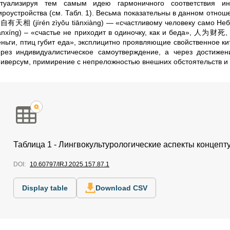
ктуализируя тем самым идею гармоничного соответствия и
ироустройства (см. Табл. 1). Весьма показательны в данном отнош
自有天相 (jírén zìyǒu tiānxiàng) — «счастливому человеку само Н
ānxíng) – «счастье не приходит в одиночку, как и беда», 人为财死, 
еньги, птиц губит еда», эксплицитно проявляющие свойственное ки
ерез индивидуалистическое самоутверждение, а через достиже
ниверсум, примирение с непреложностью внешних обстоятельств и о
Таблица 1 - Лингвокультурологические аспекты концепт
DOI:
10.60797/IRJ.2025.157.87.1
Display table
Download CSV