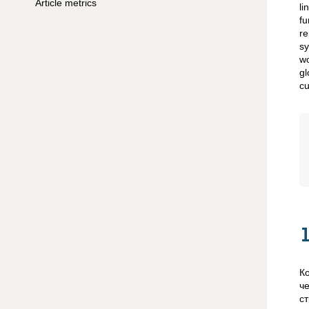
Article metrics
li
fu
re
sy
wo
gl
cu
К
ч
с