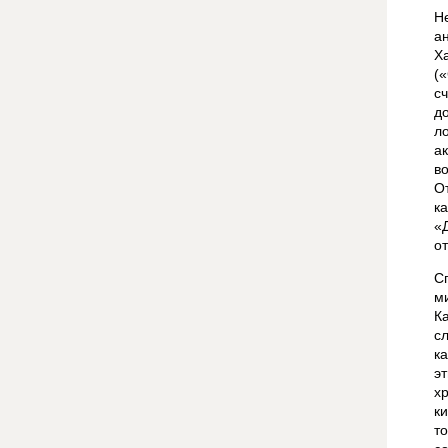
Н
а
Х
(
с
д
л
а
в
О
к
«
о
С
м
К
с
к
э
х
к
т