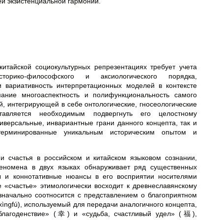
й экзистенциальной гармонии.
итайской социокультурных репрезентациях требует учета
сторико-философского и аксиологического порядка,
 вариативность интерпретационных моделей в контексте
ание многоаспектность и полифункциональность самого
, интегрирующей в себе онтологические, гносеологические
тавляется необходимым подвергнуть его целостному
ерсальные, инвариантные грани данного концепта, так и
етерминированные уникальным историческим опытом и
и счастья в российском и китайском языковом сознании,
феномена в двух языках обнаруживает ряд существенных
 и коннотативные нюансы в его восприятии носителями
е «счастье» этимологически восходит к древнеславянскому
значально соотносится с представлением о благоприятном
ngfú), используемый для передачи аналогичного концепта,
 благоденствие» (幸) и «судьба, счастливый удел» (福),