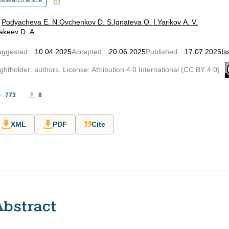
esearch article
Podyacheva E. N.
Ovchenkov D. S.
Ignateva O. I.
Yarikov A. V.
akeev D. A.
uggested
:
10.04.2025
Accepted
:
20.06.2025
Published
:
17.07.2025
Is
ghtholder: authors. License: Attribution 4.0 International (CC BY 4.0)
773
8
XML
PDF
Cite
Abstract