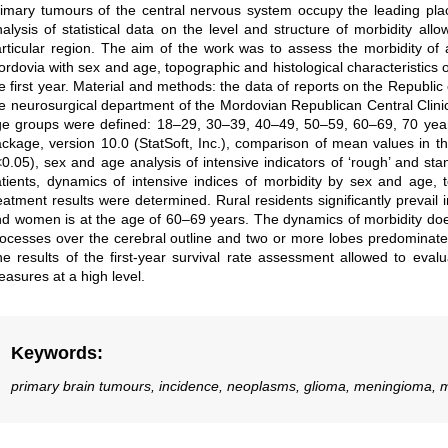
imary tumours of the central nervous system occupy the leading plac
alysis of statistical data on the level and structure of morbidity all
rticular region. The aim of the work was to assess the morbidity of 
rdovia with sex and age, topographic and histological characteristics o
e first year. Material and methods: the data of reports on the Republic
e neurosurgical department of the Mordovian Republican Central Clinic
e groups were defined: 18–29, 30–39, 40–49, 50–59, 60–69, 70 years 
ckage, version 10.0 (StatSoft, Inc.), comparison of mean values in the
0.05), sex and age analysis of intensive indicators of ‘rough’ and sta
tients, dynamics of intensive indices of morbidity by sex and age, t
eatment results were determined. Rural residents significantly prevail 
d women is at the age of 60–69 years. The dynamics of morbidity does 
ocesses over the cerebral outline and two or more lobes predominate, 
e results of the first-year survival rate assessment allowed to evalu
asures at a high level.
Keywords
:
primary brain tumours, incidence, neoplasms, glioma, meningioma, mo