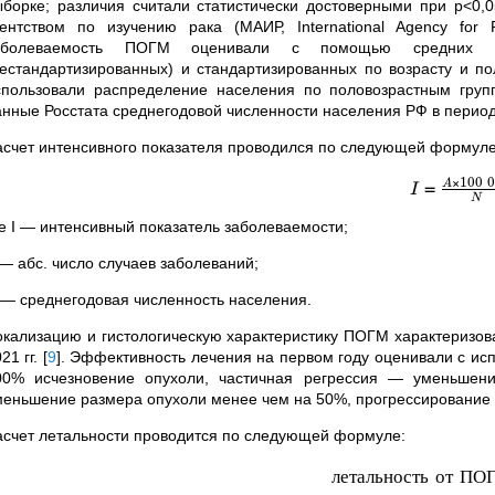
ыборке; различия считали статистически достоверными при р<
гентством по изучению рака (МАИР, International Agency for
аболеваемость ПОГМ оценивали с помощью средних зн
нестандартизированных) и стандартизированных по возрасту и по
спользовали распределение населения по половозрастным груп
анные Росстата среднегодовой численности населения РФ в период 
асчет интенсивного показателя проводился по следующей формуле
×
100
=
A
I
N
де I — интенсивный показатель заболеваемости;
 — абс. число случаев заболеваний;
 — среднегодовая численность населения.
окализацию и гистологическую характеристику ПОГМ характеризова
21 гг.
[
9
]
. Эффективность лечения на первом году оценивали с и
00% исчезновение опухоли, частичная регрессия — уменьшен
меньшение размера опухоли менее чем на 50%, прогрессирование
асчет летальности проводится по следующей формуле:
летальность
от
ПО