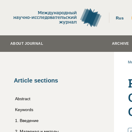
Rus
ABOUT JOURNAL
ARCHIVE
Me
Article sections
Abstract
Keywords
1
.
Введение
2
.
Материал и методы