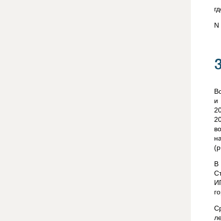
г
N
В
и
2
2
в
н
(р
В
С
И
г
С
л