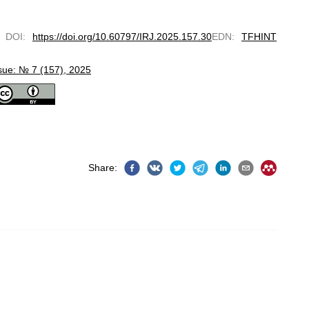
DOI
:
https://doi.org/10.60797/IRJ.2025.157.30
EDN
:
TFHINT
sue: № 7 (157), 2025
Share
: