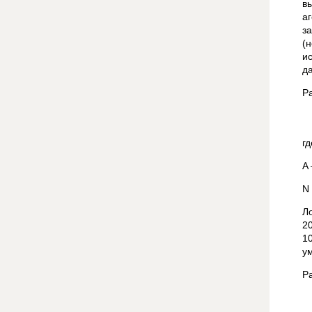
в
а
з
(
и
д
Р
г
A
N
Л
20
1
у
Р