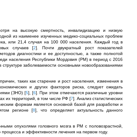
отря на высокую смертность, инвалидизацию и низкую
 одной из наименее изученных медико-социальных проблем
ка, или 21,4 случая на 100 000 населения. Каждый год в
новых случаев
[
2
]
. Почти двукратный рост показателей
етодов диагностики и ее доступностью, а также полнотой
еди населения Республики Мордовия (РМ) в период с 2016
% в структуре заболеваемости основными новообразованиями
причин, таких как старение и рост населения, изменения в
кономических и других факторов риска, следует ожидать
ниями (ЗНО)
[
5
]
,
[
6
]
. При этом отмечаются различные уровни
лах их территорий, в том числе РФ
[
7
]
. Анализ статистических
ческим формам является основной базой для разработки и
зятом регионе
[
8
]
, что определяет актуальность данного
чными опухолями головного мозга в РМ с половозрастной,
о процесса и эффективности лечения на первом году.