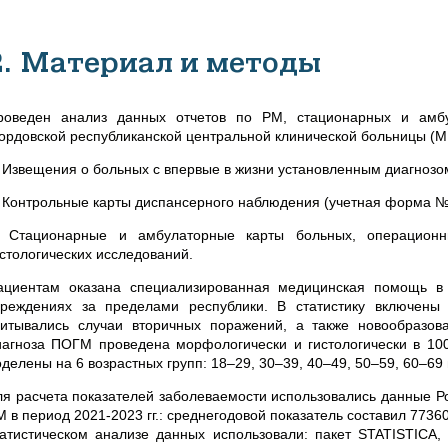
2. Материал и методы
роведен анализ
данных отчетов по РМ
, стационарных и амб
ордовской республиканской центральной клинической больницы (
. Извещения о больных с впервые в жизни установленным диагнозом
. Контрольные карты диспансерного наблюдения (учетная форма № 
. Стационарные и амбулаторные карты больных, операционн
истологических исследований.
ациентам оказана специализированная медицинская помощь в
чреждениях за пределами республики. В статистику включены
читывались случаи вторичных поражений, а также новообразов
иагноза ПОГМ проведена морфологически и гистологически в 10
делены на 6 возрастных групп: 18–29, 30–39, 40–49, 50–59, 60–69 
ля расчета показателей заболеваемости использовались данные Ро
М в период 2021-2023 гг.: среднегодовой показатель составил
773607
татистическом анализе данных использовали: пакет STATISTICA, ve