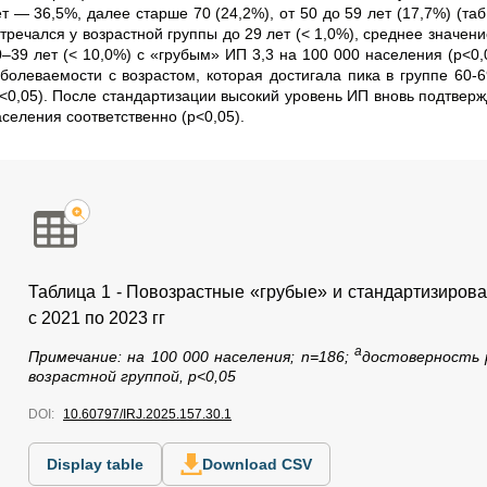
ет — 36,5%, далее старше 70 (24,2%), от 50 до 59 лет (17,7%) (т
стречался у возрастной группы до 29 лет (< 1,0%), среднее значен
0–39 лет (< 10,0%) с «грубым» ИП 3,3 на 100 000 населения (р<0
аболеваемости с возрастом, которая достигала пика в группе 60-6
р<0,05). После стандартизации высокий уровень ИП вновь подтвержд
аселения соответственно (р<0,05).
Таблица 1 - Повозрастные «грубые» и стандартизиро
с 2021 по 2023 гг
a
Примечание:
на 100 000 населения; n=186;
достоверность 
возрастной группой, р<0,05
DOI:
10.60797/IRJ.2025.157.30.1
Display table
Download CSV