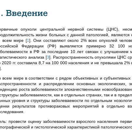
1. Введение
ервичные опухоли центральной нервной системы (ЦНС), несм
родолжительность жизни больных с данной патологией, являются
о всем мире
[
1
]
. Они составляют около 2% всех опухолей челове
оссийской Федерации (РФ) выявляется примерно 32 100 
аболеваемости в РФ за последние 10 лет связан с улучшением м
татистического анализа
[
3
]
. Распространенность опухолями ЦНС ср
о 2020 гг. составила 8,7 на 100 000 населения и не превышала 2
]
.
о всем мире в соответствии с рядом объективных и субъективных 
аспространенности и распределении основных экологических, э
енденцию роста заболеваемости злокачественными новообразова
структуры заболеваемости, как в отдельных странах, так и в преде
анных уровня и структуры заболеваемости по отдельным нозологи
ценки результатов противораковых мероприятий в отдельно в
сследования.
ель: провести оценку заболеваемости взрослого населения перви
опографической и гистологической характеристикой патологическог