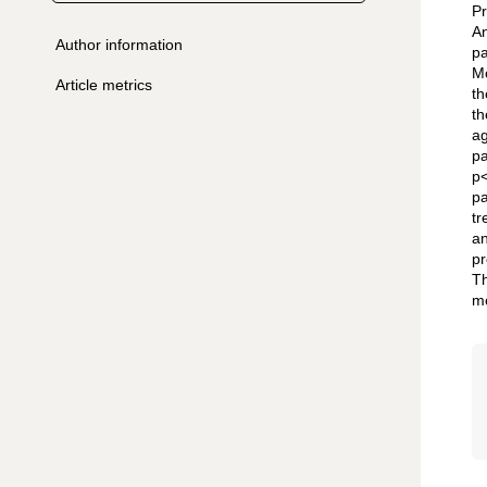
Pr
An
Author information
pa
Mo
Article metrics
th
th
ag
pa
p<
pa
tr
an
pr
Th
me