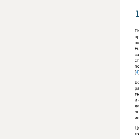
П
п
в
Р
з
с
п
[
4
В
р
т
и 
д
о
и
Ц
т