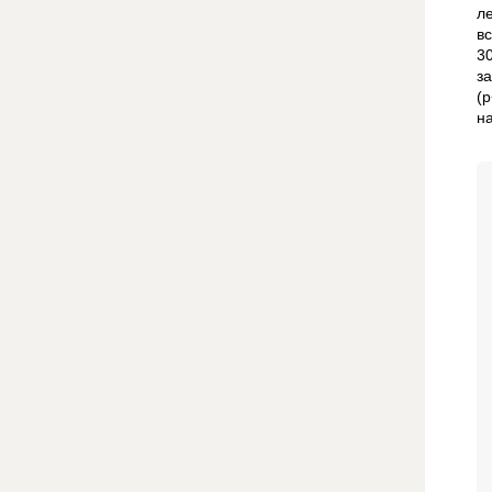
л
в
3
з
(
н