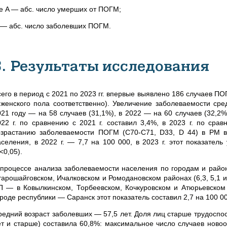
де A — абс. число умерших от ПОГМ;
 — абс. число заболевших ПОГМ.
3. Результаты исследования
сего в период с 2021 по 2023 гг. впервые выявлено 186 случаев ПО
 женского пола соответственно). Увеличение заболеваемости сре
021 году — на 58 случаев (31,1%), в 2022 — на 60 случаев (32,2%)
022 г. по сравнению с 2021 г. составил 3,4%, в 2023 г. по сра
озрастанию
заболеваемости ПОГМ (С70-С71, D33,
D 44
) в РМ в
аселения, в 2022 г. — 7,7 на 100 000, в 2023 г. этот показател
<0,05)
.
 процессе анализа заболеваемости населения по городам и район
тарошайговском, Ичалковском и Ромодановском районах (6,3, 5,1 и 
П — в Ковылкинском, Торбеевском, Кочкуровском и Атюрьевском 
ороде республики — Саранск этот показатель составил 2,7 на 100 0
редний возраст заболевших — 57,5 лет. Доля лиц старше трудоспос
ет и старше) составила 60,8%: максимальное число случаев новоо