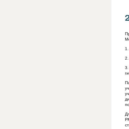
П
М
1
2
3
г
П
у
у
д
по
Д
Р
с