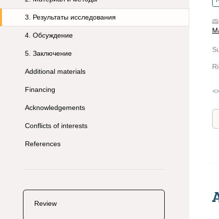
R
3
.
Результаты исследования
M
4
.
Обсуждение
S
5
.
Заключение
Ri
Additional materials
Financing
Acknowledgements
Conflicts of interests
References
Review