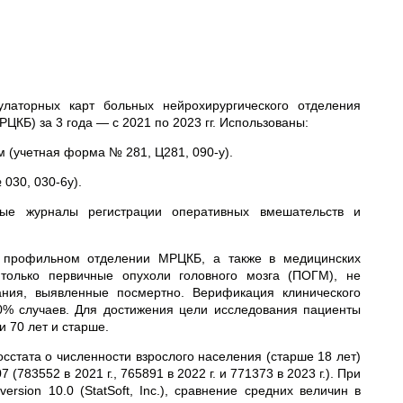
улаторных карт больных нейрохирургического отделения
МРЦКБ)
за 3 года — с 2021 по 2023 гг. Использованы:
 (учетная форма № 281, Ц281, 090-у).
030, 030-6у).
ые журналы регистрации оперативных вмешательств и
 профильном отделении МРЦКБ, а также в медицинских
 только первичные опухоли головного мозга (ПОГМ), не
ания, выявленные посмертно. Верификация клинического
0% случаев. Для достижения цели исследования пациенты
и 70 лет и старше.
сстата о численности взрослого населения (старше 18 лет)
 (783552 в 2021 г., 765891 в 2022 г. и 771373 в 2023 г.).
При
rsion 10.0 (StatSoft, Inc.), сравнение средних величин в