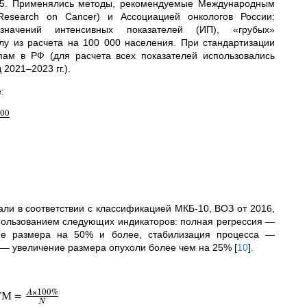
0,05. Применялись методы, рекомендуемые Международным
 Research on Cancer) и Ассоциацией онкологов России:
ачений интенсивных показателей (ИП), «грубых»
лу из расчета на 100 000 населения. При стандартизации
пам в РФ (для расчета всех показателей использовались
2021–2023 гг.).
:
000
ли в соответствии с классификацией МКБ-10, ВОЗ от 2016,
спользованием следующих индикаторов: полная регрессия —
ие размера на 50% и более, стабилизация процесса —
 — увеличение размера опухоли более чем на 25%
[
10
]
.
×
100%
ГМ
=
A
N