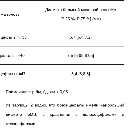
Диаметр большой мозговой вены Ме
ма головы
[Р 25 %; Р 75 %] (мм)
оцефалы n=33
6,7 [6,4;7,2]
цефалы n=40
7,5 [6,95;8,05]
цефалы n=47
8,4 [8;8,8]
Примечание: р бм, бд, дм < 0,05.
Из таблицы 2 видно, что брахицефалы имели наибольший
диаметр БМВ, в сравнении с долихоцефалами и
мезоцефалами.