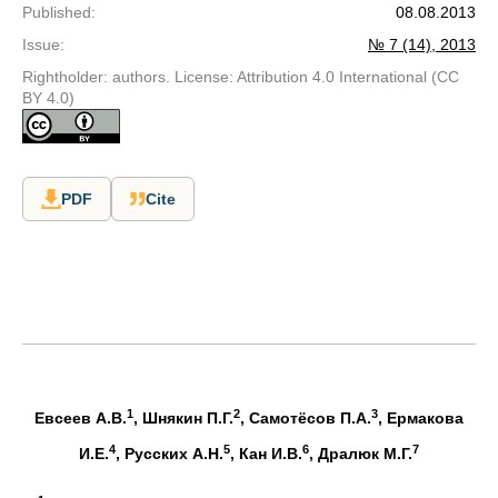
Published
:
08.08.2013
Issue
:
№ 7 (14), 2013
Rightholder: authors. License: Attribution 4.0 International (CC
BY 4.0)
PDF
Cite
1
2
3
Евсеев
А
.
В
.
,
Шнякин
П
.
Г
.
,
Самотёсов
П
.
А
.
,
Ермакова
4
5
6
7
И
.
Е
.
,
Русских
А
.
Н
.
,
Кан
И
.
В
.
,
Дралюк
М
.
Г
.