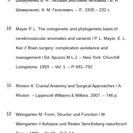
Шевкуненко В. Н. Типовая анатомия человека / В. Н.
Шевкуненко, А. М. Геселевич. – Л., 1935 – 232 с.
Mayer P. L. The ontogenetic and phylogenetic basis of
cerebrovascular anomalies and variants / P. L. Mayer, E. L.
Kier // Brain surgery: complication avoidance and
management / Ed. Apuzzo M.L.J. – New York: Churchill
Livingstone, 1993. – Vol. 1. – P. 691–792.
Rhoton А. Cranial Anatomy and Surgical Approaches / А.
Rhoton. – Lippincott Williams & Wilkins, 2007. – 746 р.
Weingarten M. Form, Structur und Function / М.
Weingarten // Aufsatze und Reden SencKeberg naturforsch