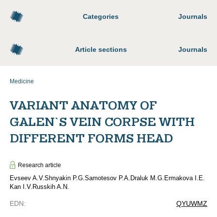
Categories
Journals
Article sections
Journals
Medicine
VARIANT ANATOMY OF
GALEN`S VEIN CORPSE WITH
DIFFERENT FORMS HEAD
Research article
Evseev A.V.
Shnyakin P.G.
Samotesov P.A.
Draluk M.G.
Ermakova I.E.
Kan I.V.
Russkih A.N.
EDN
:
QYUWMZ