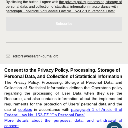
By clicking the button, I agree with
the privacy policy, processing, storage of
personal data, and collection of statistical information
in accordance with
paragraph 1 of Article 6 of Federal Law No. 152-FZ "On Personal Data"
Subscribe
editors@research-journal.org
620066, Sverdlovsk region, Yekaterinburg, st. Akademicheskaya, 11A,
office 1
Consent to the Privacy Policy, Processing, Storage of
Personal Data, and Collection of Statistical Information
The Privacy Policy, Processing, Storage of Personal Data, and
Feedback
Collection of Statistical Information defines the Operator's policy
regarding the processing of User Data when they use the
Resource, and also contains information about the implemented
requirements for the protection of Users' personal data and the
use of
cookies
in accordance with
paragraph 1 of Article 6 of
Federal Law No. 152-FZ "On Personal Data"
.
Support
:
editors@research-journal.org
More details about the purposes, data, and withdrawal of
ISSN 2227-6017 (ONLINE),
ISSN 2303-9868 (PRINT),
DOI: 10.60797/IRJ.2227-6017,
consent
.
ЭЛ № ФС 77 - 80772