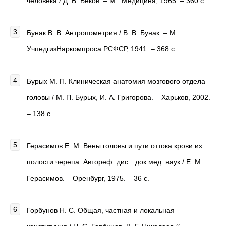
человека / Д. Б. Беков. – М.: Медицина, 1965. – 360 с.
Бунак В. В. Антропометрия / В. В. Бунак. – М.:
УчпедгизНаркомпроса РСФСР, 1941. – 368 с.
Бурых М. П. Клиническая анатомия мозгового отдела
головы / М. П. Бурых, И. А. Григорова. – Харьков, 2002.
– 138 с.
Герасимов Е. М. Вены головы и пути оттока крови из
полости черепа. Автореф. дис…док.мед. наук / Е. М.
Герасимов. – Оренбург, 1975. – 36 с.
Горбунов Н. С. Общая, частная и локальная