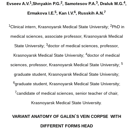
1
2
3
4
Evseev
A
.
V
.
,
Shnyakin
P
.
G
.
,
Samotesov
P
.
A
.
,
Draluk
M
.
G
.
,
5
6
7
Ermakova
I
.
E
.
,
Kan
I
.
V
.
,
Russkih
A
.
N
.
1
2
Clinical intern, Krasnoyarsk Medical State University;
PhD in
medical sciences, associate professor, Krasnoyarsk Medical
3
State University;
doctor of medical sciences, professor,
4
Krasnoyarsk Medical State University;
doctor of medical
5
sciences, professor, Krasnoyarsk Medical State University;
graduate student, Krasnoyarsk Medical State University;
6
graduate student, Krasnoyarsk Medical State University;
7
candidate of medical sciences, senior teacher of chair,
Krasnoyarsk Medical State University.
VARIANT ANATOMY OF GALEN`S VEIN CORPSE WITH
DIFFERENT FORMS HEAD