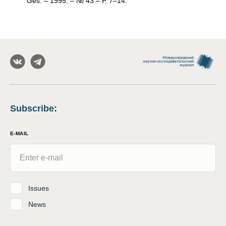
Ges. – 1995. – № 43 – Р. 7–14.
Subscribe
:
E-MAIL
Issues
News