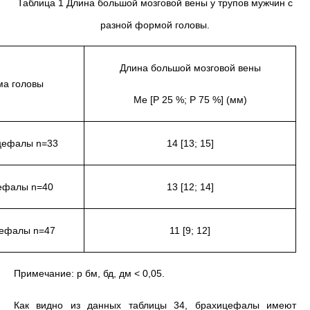
Таблица 1 Длина большой мозговой вены у трупов мужчин с
разной формой головы.
Длина большой мозговой вены
а головы
Ме [Р 25 %; Р 75 %] (мм)
цефалы n=33
14 [13; 15]
ефалы n=40
13 [12; 14]
ефалы n=47
11 [9; 12]
Примечание: р бм, бд, дм < 0,05.
Как видно из данных таблицы 34, брахицефалы имеют