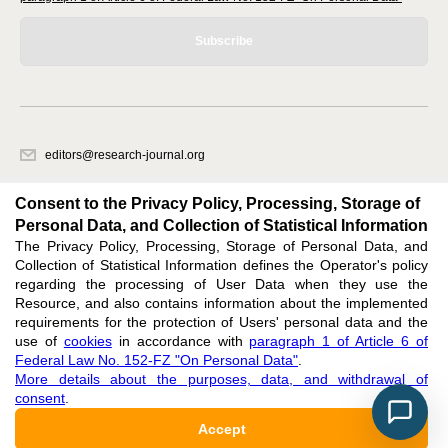
Subscribe
editors@research-journal.org
620066, Sverdlovsk region, Yekaterinburg, st. Akademicheskaya, 11A,
office 1
Consent to the Privacy Policy, Processing, Storage of
Personal Data, and Collection of Statistical Information
The Privacy Policy, Processing, Storage of Personal Data, and
Feedback
Collection of Statistical Information defines the Operator's policy
regarding the processing of User Data when they use the
Resource, and also contains information about the implemented
requirements for the protection of Users' personal data and the
use of
cookies
in accordance with
paragraph 1 of Article 6 of
Federal Law No. 152-FZ "On Personal Data"
.
Support
:
editors@research-journal.org
More details about the purposes, data, and withdrawal of
ISSN 2227-6017 (ONLINE),
ISSN 2303-9868 (PRINT),
DOI: 10.60797/IRJ.2227-6017,
consent
.
ЭЛ № ФС 77 - 80772
Accept
16+