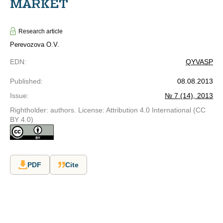
MARKET
Research article
Perevozova O.V.
EDN
:
QYVASP
Published
:
08.08.2013
Issue
:
№ 7 (14), 2013
Rightholder: authors. License: Attribution 4.0 International (CC
BY 4.0)
PDF
Cite