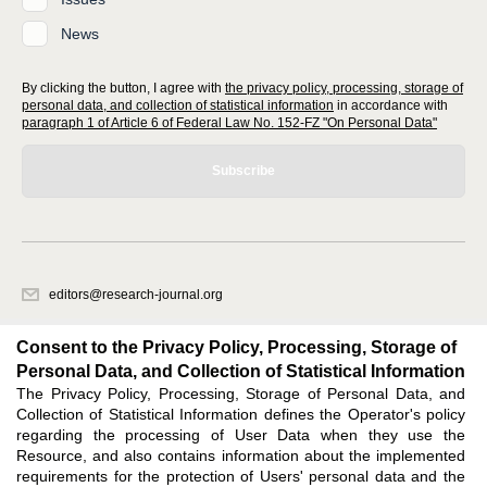
News
By clicking the button, I agree with
the privacy policy, processing, storage of
personal data, and collection of statistical information
in accordance with
paragraph 1 of Article 6 of Federal Law No. 152-FZ "On Personal Data"
Subscribe
editors@research-journal.org
620066, Sverdlovsk region, Yekaterinburg, st. Akademicheskaya, 11A,
office 1
Consent to the Privacy Policy, Processing, Storage of
Personal Data, and Collection of Statistical Information
The Privacy Policy, Processing, Storage of Personal Data, and
Feedback
Collection of Statistical Information defines the Operator's policy
regarding the processing of User Data when they use the
Resource, and also contains information about the implemented
requirements for the protection of Users' personal data and the