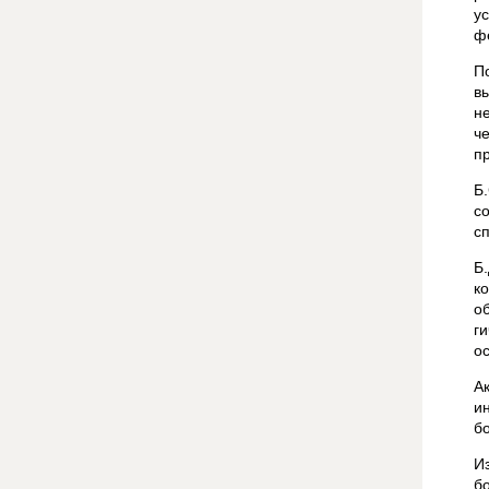
у
ф
П
в
н
ч
п
Б
с
с
Б
к
о
г
ос
А
и
б
И
б