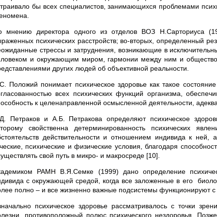
страивало бы всех специалистов, занимающихся проблемами психи
еномена.
о мнению директора одного из отделов ВОЗ Н.Сарториуса (197
ыраженных психических расстройств; во-вторых, определенный рез
еожиданные стрессы и затруднения, возникающие в исключительных
еловеком и окружающим миром, гармонии между ним и обществом
редставлениями других людей об объективной реальности.
.С. Положий понимает психическое здоровье как такое состояние
огласованностью всех психических функций организма, обеспечи
пособность к целенаправленной осмысленной деятельности, адекват
.Д. Петраков и А.Б. Петракова определяют психи­ческое здоров
оторому свойственна детерминиро­ванность психических явле
бстоятельств действительности и отношением индивида к ней, а
ические, психические и физические условия, благода­ря способнос
уществлять свой путь в микро- и макросреде [10].
кадемиком РАМН В.Я.Семке (1999) дано определение психичес
ндивида с окружающей средой, когда все заложенные в его биоло
олее полно – и все жизненно важные подсистемы функционируют с 
значально психическое здоровье рассматривалось с точки зрени
олезни, противоположный полюс психического нездоровья. Позже