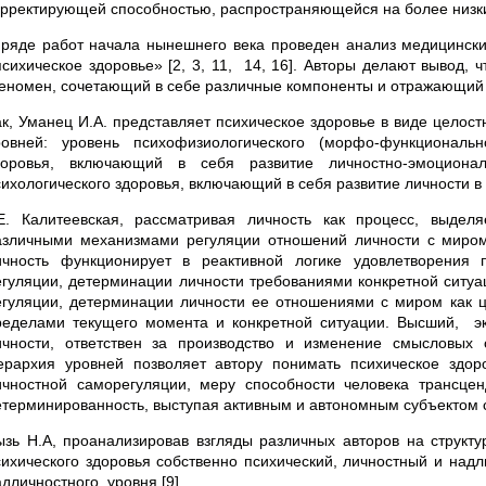
орректирующей способностью, распространяющейся на более низкие
 ряде работ начала нынешнего века проведен анализ медицинских
психическое здоровье» [2, 3, 11, 14, 16]. Авторы делают вывод,
еномен, сочетающий в себе различные компоненты и отражающий 
ак, Уманец И.А. представляет психическое здоровье в виде целост
ровней: уровень психофизиологического (морфо-функционально
доровья, включающий в себя развитие личностно-эмоциона
сихологического здоровья, включающий в себя развитие личности в 
.Е. Калитеевская, рассматривая личность как процесс, выде
азличными механизмами регуляции отношений личности с миром
ичность функционирует в реактивной логике удовлетворения
егуляции, детерминации личности требованиями конкретной ситуа
егуляции, детерминации личности ее отношениями с миром как ц
ределами текущего момента и конкретной ситуации. Высший, э
ичности, ответствен за производство и изменение смысловых
ерархия уровней позволяет автору понимать психическое здоро
ичностной саморегуляции, меру способности человека трансце
етерминированность, выступая активным и автономным субъектом
ызь Н.А, проанализировав взгляды различных авторов на структу
сихического здоровья собственно психический, личностный и надл
дличностного, уровня [9].