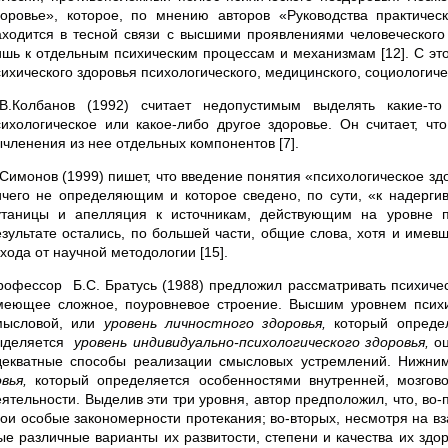
доровье», которое, по мнению авторов «Руководства практическ
аходится в тесной связи с высшими проявлениями человеческого
ишь к отдельным психическим процессам и механизмам [12]. С эт
сихического здоровья психологического, медицинского, социологиче
.В.Колбанов (1992) считает недопустимым выделять какие-т
сихологическое или какое-либо другое здоровье. Он считает, чт
ычленения из нее отдельных компонентов [7].
.Симонов (1999) пишет, что введение понятия «психологическое зд
ичего не определяющим и которое сведено, по сути, «к надерги
утаницы и апелляция к источникам, действующим на уровне 
езультате остались, по большей части, общие слова, хотя и имев
тхода от научной методологии [15].
рофессор Б.С. Братусь (1988) предложил рассматривать психическ
меющее сложное, поуровневое строение. Высшим уровнем психи
мысловой, или
уровень личностного здо­ровья,
который определ
ыделяется
уровень индивидуально-психологического здоровья,
оц
декватные способы реализации смысловых устремле­ний. Нижн
вья,
который определяется особенностями внутрен­ней, мозгово
еятельности. Выделив эти три уровня, автор предположил, что, во-
вои осо­бые закономерности протекания; во-вторых, несмотря на в
ые различные варианты их развитости, степени и качества их здо