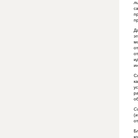
л
с
п
п
Д
э
м
о
о
и
и
С
к
у
ра
о
С
(
о
Б
к