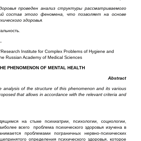
здоровья проведен анализ структуры рассматриваемого
ый состав этого феномена, что позволяет на основе
хического здоровья.
уальность.
.
n “Research Institute for Complex Problems of Hygiene and
the Russian Academy of Medical Sciences
THE PHENOMENON OF MENTAL HEALTH
Abstract
 analysis of the structure of this phenomenon and its various
posed that allows in accordance with the relevant criteria and
дящимся на стыке психиатрии, психологии, социологии,
иболее всего проблема психического здоровья изучена в
анимается проблемами пограничных нервно-психических
щепринятого определения психического здоровья, которое