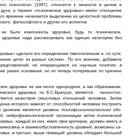
ого психолога» (1997), относится к личности в целом и
 духа, а термин «психическое здоровье» имеет отношение
ого времени начинается выделение из целостной проблемы
ского, философского и других его аспектов.
о ни было компоненты здоровья, будь то психическое,
о здоровье надо рассматривать как единую категорию без
оровье» сделало его определение тавтологичным и, по сути,
ванию цитат из разных систем». По его мнению, добавила
представлений, не опирающимся на научные понятия; в
шие ранее основания, но их теперь потерявшие по причине
ое здоровье не как нечто однородное, а как образование,
ческого здоровья, по Б.С.Братусю, является личностно-
яется качеством смысловых отношений человека. Затем
енка ко­торого зависит от способностей человека построить
им уровнем является
уровень психофизиологического здо­
й, нейрофизиологической организации актов психической
первых, каждый из них, имея свои критерии, должен иметь и
заимо­связь и взаимообусловленность уровней, возможны са­
ровья; в-третьих, выше лежащий уровень обладает большой