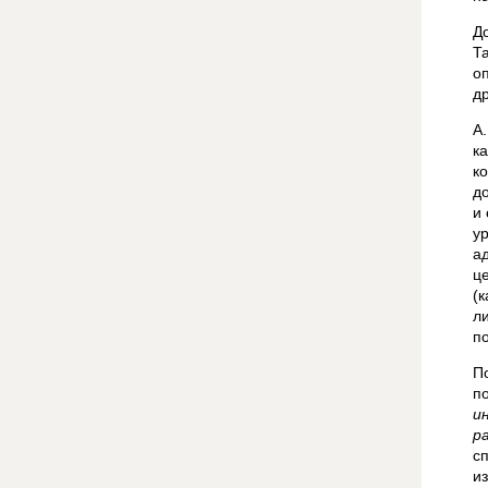
Д
Т
о
д
А
к
к
д
и
у
а
ц
(
л
п
П
п
и
р
с
и