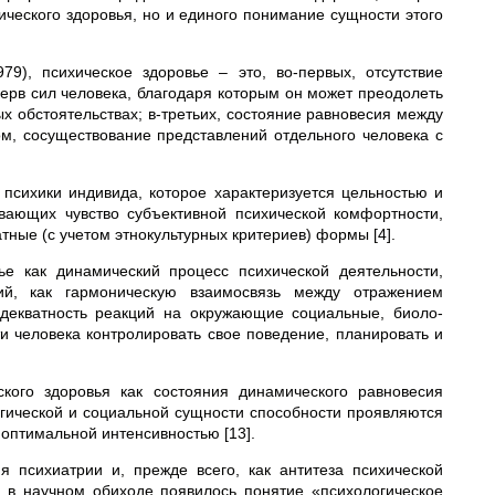
ческого здоровья, но и единого понимание сущности этого
9), психическое здоровье – это, во-первых, отсутствие
ерв сил человека, благодаря которым он может преодолеть
 обстоятельствах; в-третьих, состояние равновесия между
, сосуществование представлений отдельного человека с
 психики индивида, которое характеризуется цельностью и
вающих чувство субъективной психической комфортности,
ные (с учетом этнокультурных критериев) формы [4].
ье как динамический процесс психичес­кой деятельности,
ний, как гармони­ческую взаимосвязь между отражением
дек­ватность реакций на окружающие социальные, биоло­
ти человека контролировать свое поведе­ние, планировать и
кого здоровья как состояния динамического равновесия
гической и социальной сущности способности проявляются
оптимальной интенсивностью [13].
я психиатрии и, прежде всего, как антитеза психической
 в научном обиходе появилось понятие «психологическое