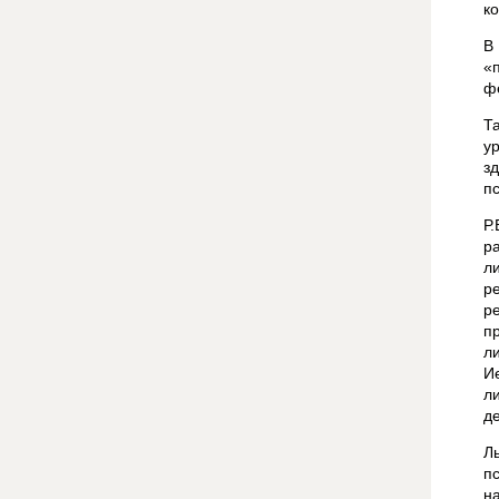
к
В
«
ф
Т
у
з
п
Р
р
л
р
р
п
л
И
л
д
Л
п
на