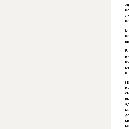
з
н
л
п
В
п
в
В
н
п
р
о
П
и
с
в
а
ро
д
с
м