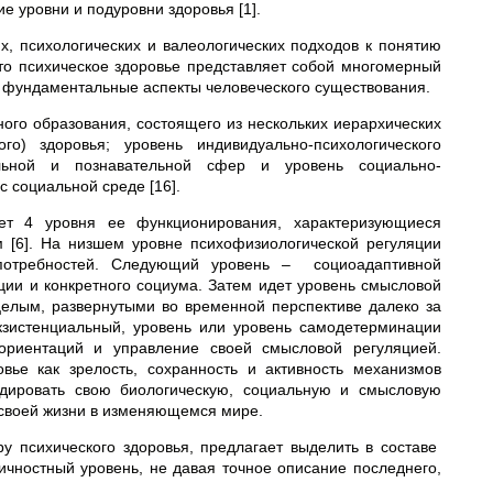
 уровни и подуровни здоровья [1].
, психологических и валеологических подходов к понятию
 что психическое здоровье представляет собой многомерный
фундаментальные аспекты человеческого существования.
ного образования, состоящего из нескольких иерархических
го) здоровья; уровень индивидуально-психологического
льной и познавательной сфер и уровень социально-
с социальной среде [16].
ляет 4 уровня ее функционирования, характеризующиеся
 [6]. На низшем уровне психофизиологической регуляции
 потребностей. Следующий уровень – социоадаптивной
ции и конкретного социума. Затем идет уровень смысловой
елым, развернутыми во временной перспективе далеко за
кзистенциальный, уровень или уровень самодетерминации
 ориентаций и управление своей смысловой регуляцией.
вье как зрелость, сохранность и активность механизмов
ндировать свою биологическую, социальную и смысловую
 своей жизни в изменяющемся мире.
ру психического здоровья, предлагает выделить в составе
ичностный уровень, не давая точное описание последнего,