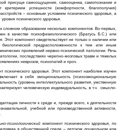
торой присуще самоощущение, самооценка, самопознание и
критерием успешности (комфортности, благополучия)
расстройств – основным условием психического здоровья, а
 уровня психического здоровья.
к сложном образовании несколько компонентов. Во-первых,
н в качестве психофизиологического (Братусь Б.С.) или
. Этот компонент свидетельствует не только о наличии или
ии биологической предрасположенности к тем или иным
клинических проявлений нервно-психической патологии. Речь
атологии, последствиях черепно-мозговых травм и тяжелых
оявлениях неврозов, психопатий и проч.
т психического здоровья. Этот компонент наиболее изучен
 включает в себя эмоциональность (психоэмоциональную
уальность (уровень интеллектуального развития, умственную
арактеризует человеческую индивидуальность, в т.ч. смысло-
аптации личности к среде и, прежде всего, к деятельности
ознавательной, учебной или производственной активности,
.
ьно-психологический
компонент психического здоровья, по
еловека в общественной среде – детском дошкольном или