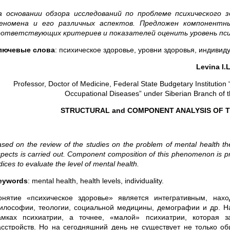
а основании обзора исследований по проблеме психического 
еномена и его различных аспектов. Предложен компонентн
оответствующих критериев и показателей оценить уровень пси
лючевые слова
: психическое здоровье, уровни здоровья, индивид
Levin
а
I.L
Professor, Doctor of Medicine, Federal State Budgetary Institutio
Occupational Diseases” under Siberian Branch of 
STRUCTURAL and COMPONENT ANALYSIS OF 
sed on the review of the studies on the problem of mental health the
pects is carried out. Component composition of this phenomenon is pro
dices to evaluate the level of mental health.
eywords
: mental health, health levels, individuality.
онятие «психическое здоровье» является интегративным, нахо
илософии, теологии, социальной медицины, демографии и др. На
амках психиатрии, а точнее, «малой» психиатрии, которая з
асстройств. Но на сегодняшний день не существует не только об