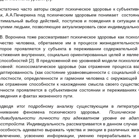
остаточно часто авторы сводят психическое здоровье к субъекти
ак, А.А.Печеркина под психическим здоровьем понимает состоян
птимальный выбор действий, поступков и поведения в ситуации
ругими людьми, позволяющее актуализировать свои индивидуально-
.В. Воронина тоже рассматривает психическое здоровье как психо
ачество человека, обретаемое им в процессе жизнедеятельности
оторое проявляется у субъекта в переживании содержательной
остижения внутренних, социально ориентированных целей и явля­е
 способностей [2]. В предложенной ею уровневой модели психолог
ровней: пси­хосоматическое здоровье (как отражение процесса в
даптированность (как состояние уравновешен­ности с соци­альной 
елостности, определен­ности и гармонии человека с окружающей с
как отражение способности к нахождению смысла своего существо
ичности проявляется в субъективном состоянии и переживаниях 
оведения и фактах жизненного пути.
одводя итог подробному анализу существующим в литературе
онимание феномена психического здоровья.
Психическое
ндивидуальности личности при адекватном уровне ее ада
асстройств.
Индивидуальность рассматривается в данном случае
пособность адекватно выражать чувства и эмоции в различных жи
звлечению, усвоению информации, умению перерабатывать и 