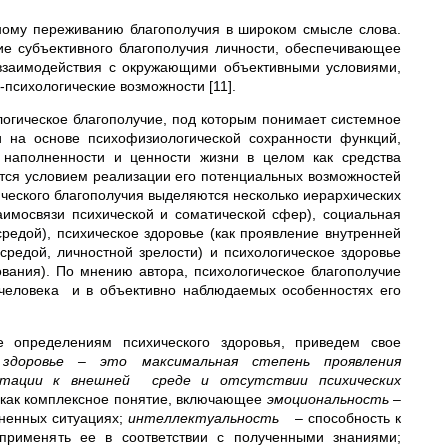
вному переживанию благополучия в широком смысле слова.
ие субъективного благополучия личности, обеспечивающее
 взаимодействия с окружающими объективными условиями,
психологические возможности [11].
логическое благополучие, под которым по­нимает системное
 на основе психофизиоло­гической сохранности функций,
 наполненнос­ти и ценности жизни в целом как средства
тся условием реализации его потенциальных возмож­ностей
ического благополучия выделяются несколько иерархических
заимосвязи психической и соматической сфер), социальная
средой), психическое здоровье (как проявление внутренней
редой, личностной зрелости) и психологическое здоро­вье
вания). По мнению автора, психологическое благополучие
человека и в объективно наблюдае­мых особенностях его
 определениям психического здоровья, приведем свое
 здоровье – это максимальная степень проявления
птации к внешней среде и отсутствии психических
 как комплексное понятие, включающее
эмоциональность
–
зненных ситуациях;
интеллектуальность
– способность к
применять ее в соответствии с полученными знаниями;