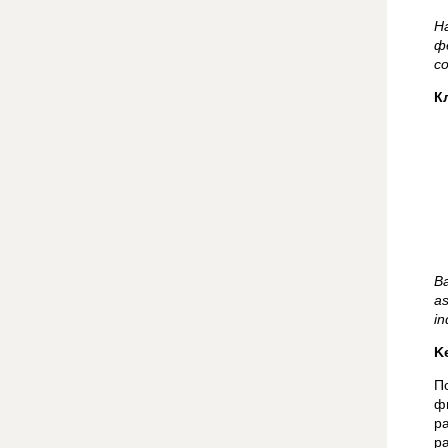
Н
ф
с
К
Ba
as
in
K
П
ф
р
р