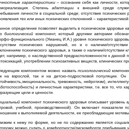
ичностные характеристики
– осознание себя как личности, ко
амореализация. Степень
адаптации
к внешней среде служит 
ребывания личности в социальной среде; отсутствие психических 
роявления тех или иных психических отклонений – характеристикой
анное определение позволяет выделить в психическом здоровье ка
то
биологический
компонент, который другими авторами обозначе
орфо-функционального (Уманец И.А.) уровня психического здоровья
тсутствии психических нарушений, но и о наличии/отсутств
тклонениям психического здоровья, а также о наличии/отсутствии 
дет, например, о наследственной предрасположенности к данной п
нтоксикаций, употреблении психоактивных веществ, клинических пр
ледующим компонентом можно назвать
психологический
компонен
ак на взрослой, так и на детско-подростковой популяции. Он
стойчивость,эмоциональность, тревожность, нейротизм), интеллект
ботоспособность) и личностные характеристики, т.е. все то, что х
бразующие цели и ценности.
оциальный
компонент психического здоровья описывает уровень ад
игровой, учебной, производственной). Он включает показатели п
тношение к выполняемой деятельности, ее преобладающие мотивы
лизким к нему по форме, но не по содержанию является
социал
оторому можно судить о комфортности/дискомфорте пребывания ч