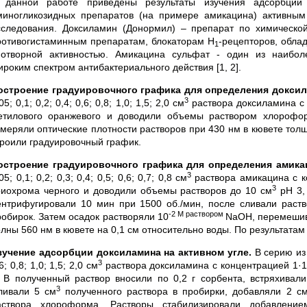
 данной работе приведены результаты изучения адсорбции
миногликозидных препаратов (на примере амикацина) активным
сследования. Доксиламин (Донормил) – препарат по химическо
ротивогистаминным препаратам, блокаторам H
-рецепторов, обла
1
нотворной активностью. Амикацина сульфат - один из наибол
ироким спектром антибактериального действия [1, 2].
остроение градуировочного графика для определения докси
3
05; 0,1; 0,2; 0,4; 0,6; 0,8; 1,0; 1,5; 2,0 см
раствора доксиламина с 
етилового оранжевого и доводили объемы раствором хлорофо
змеряли оптические плотности растворов при 430 нм в кювете тол
троили градуировочный график.
остроение градуировочного графика для определения амика
3
05; 0,1; 0,2; 0,3; 0,4; 0,5; 0,6; 0,7; 0,8 см
раствора амикацина с к
3
риохрома черного и доводили объемы растворов до 10 см
pH 3,
ентрифугировали 10 мин при 1500 об./мин, после сливали раств
-2 М раствором
робирок. Затем осадок растворяли 10
NaOH,
перемешив
олны 560 нм в кювете на 0,1 см относительно воды. По результата
зучение адсорбции доксиламина на активном угле.
В серию из
3
6; 0,8; 1,0; 1,5; 2,0 см
раствора доксиламина с концентрацией 1·
. В полученный раствор вносили по 0,2 г сорбента, встряхивали
3
ливали 5 см
полученного раствора в пробирки, добавляли 2 с
аствора хлороформа. Растворы стабилизировали добавление