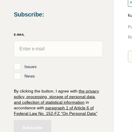
R
Subscribe
:
Кu
Pu
E-MAIL
Ri
Issues
News
By clicking the button, I agree with
the privacy
policy, processing, storage of personal data,
and collection of statistical information
in
accordance with
paragraph 1 of Article 6 of
Federal Law No. 152-FZ "On Personal Data"
Subscribe