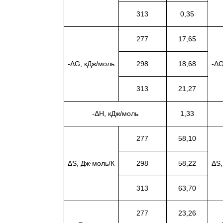
313
0,35
277
17,65
-ΔG, кДж/моль
298
18,68
-ΔG
313
21,27
-ΔH, кДж/моль
1,33
277
58,10
ΔS, Дж·моль/К
298
58,22
ΔS,
313
63,70
277
23,26