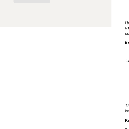
П
и
с
К
1
Th
is
K