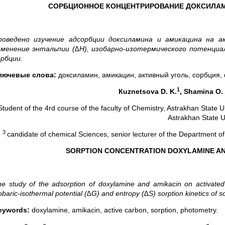
СОРБЦИОННОЕ КОНЦЕНТРИРОВАНИЕ ДОКСИЛАМ
роведено изучение адсорбции доксиламина и амикацина на а
зменение энтальпии (∆Н), изобарно-изотермического потенциа
орбции.
лючевые слова:
доксиламин, амикацин, активный уголь, сорбция,
1
К
uznetsova D. K.
, Shamina
О
.
Student of the 4rd course of the faculty of Chemistry, Astrakhan State U
Astrakhan State U
3
candidate of chemical Sciences, senior lecturer of the Department of 
SORPTION CONCENTRATION DOXYLAMINE AN
e study of the adsorption of doxylamine and amikacin on activated
obaric-isothermal potential (∆G) and entropy (∆S) sorption kinetics of s
eywords:
doxylamine, amikacin, active carbon, sorption, photometry.