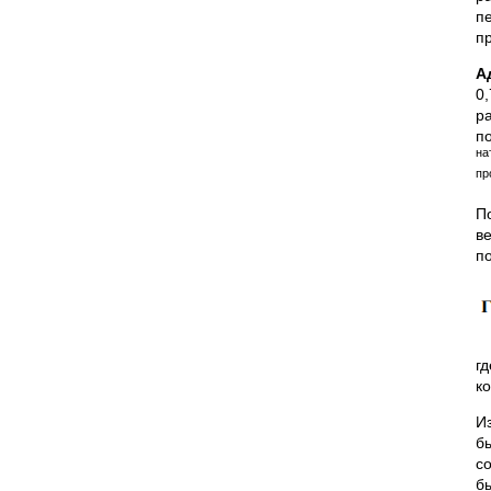
п
п
А
0,
р
п
на
пр
П
в
по
г
к
И
б
с
б