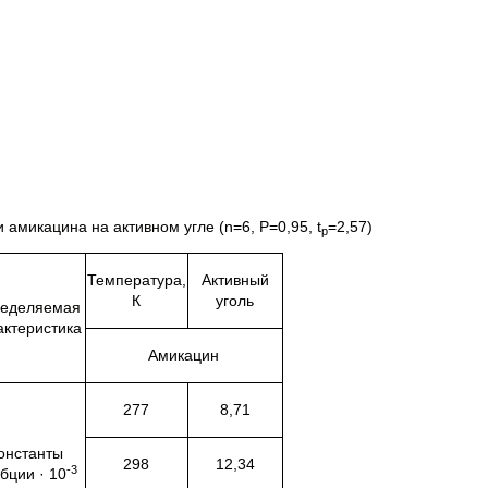
амикацина на активном угле (n=6, Р=0,95, t
=2,57)
p
Температура,
Активный
К
уголь
еделяемая
актеристика
Амикацин
277
8,71
онстанты
298
12,34
-3
бции · 10