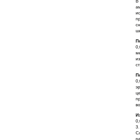
В
а
и
п
с
ш
П
0,
м
и
с
П
0,
э
ц
п
в
И
0,
3
С
р