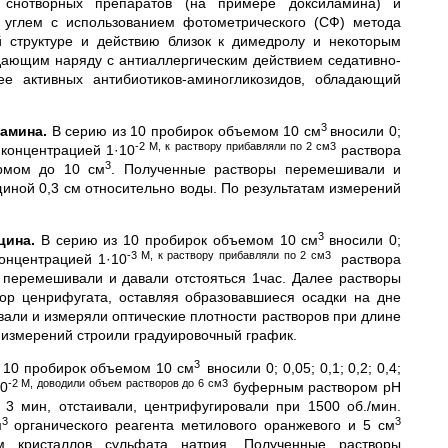
 снотворных препаратов (на примере доксиламина) и
 углем с использованием фотометрического (СФ) метода
й структуре и действию близок к димедролу и некоторым
дающим наряду с антиаллергическим действием седативно-
ее активных антибиотиков-аминогликозидов, обладающий
3
ламина.
В серию из 10 пробирок объемом 10 см
вносили 0;
-2 М, к раствору прибавляли по 2 см3
концентрацией 1·10
раствора
3
рмом до 10 см
. Полученные растворы перемешивали и
щиной 0,3 см относительно воды. По результатам измерений
3
цина.
В серию из 10 пробирок объемом 10 см
вносили 0;
-3 М, к раствору прибавляли по 2 см3
онцентрацией 1·10
раствора
 перемешивали и давали отстояться 1час. Далее растворы
ор ценрифугата, оставляя образовавшиеся осадки на дне
али и измеряли оптические плотности растворов при длине
м измерений строили градуировочный график.
3
 10 пробирок объемом 10 см
вносили 0; 0,05; 0,1; 0,2; 0,4;
-2 М, доводили объем растворов до 6 см3
10
буферным раствором pH
 3 мин, отстаивали, центрифугировали при 1500 об./мин.
3
3
м
органического реагента метилового оранжевого и 5 см
м кристаллов сульфата натрия. Полученные растворы