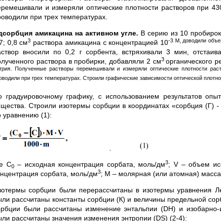
еремешивали и измеряли оптические плотности растворов при 43
роводили при трех температурах.
дсорбция амикацина на активном угле.
В серию из 10 пробиро
3
-3 М, доводили объ
7; 0,8 см
раствора амикацина с концентрацией 10
аствор вносили по 0,2 г сорбента, встряхивали 3 мин, отстаи
3
олученного раствора в пробирки, добавляли 2 см
органического р
трия. Полученные растворы перемешивали и измеряли оптические плотности рас
оводили при трех температурах. Строили графические зависимости оптической плотно
о градуировочному графику, с использованием результатов опы
ещества. Строили изотермы сорбции в координатах «сорбция (Г) -
 уравнению (1):
3
де С
– исходная концентрация сорбата, моль/дм
; V – объем ис
0
3
онцентрация сорбата, моль/дм
; M – молярная (или атомная) масса с
зотермы сорбции были перерассчитаны в изотермы уравнения Л
ыли рассчитаны константы сорбции (К) и величины предельной сор
орбции были рассчитаны изменение энтальпии (DН) и изобарно-и
ыли рассчитаны значения изменения энтропии (DS) (2-4):