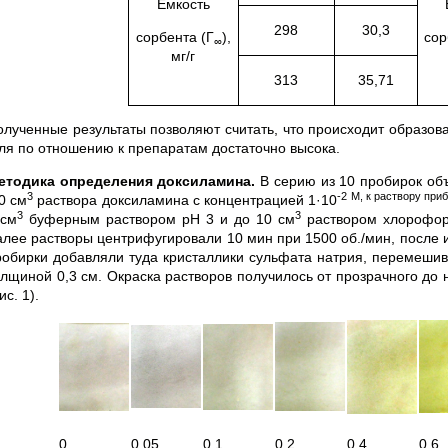
Емкость
298
30,3
сорбента (Г
),
сор
∞
мг/г
313
35,71
олученные результаты позволяют считать, что происходит образов
гля по отношению к препаратам достаточно высока.
етодика определения доксиламина.
В серию из 10 пробирок об
3
-2 М, к раствору при
0 см
раствора доксиламина с концентрацией 1·10
3
3
 см
буферным раствором рН 3 и до 10 см
раствором хлороформ
алее растворы центрифугировали 10 мин при 1500 об./мин, после 
робирки добавляли туда кристаллики сульфата натрия, перемешив
олщиной 0,3 см. Окраска растворов получилось от прозрачного до
ис. 1).
0
0,05
0,1
0,2
0,4
0.6