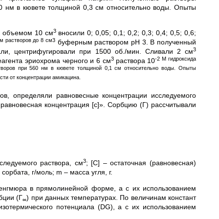
0 нм в кювете толщиной 0,3 см относительно воды. Опыты
3
к объемом 10 см
вносили 0; 0,05; 0,1; 0,2; 0,3; 0,4; 0,5; 0,6;
ем растворов до 8 см3
буферным раствором pH 3. В полученный
3
вали, центрифугировали при 1500 об./мин. Сливали 2 см
3
-2 М гидроксида
еагента эриохрома черного и 6 см
раствора 10
творов при 560 нм в кювете толщиной 0,1 см относительно воды. Опыты
сти от концентрации амикацина.
тов, определяли равновесные концентрации исследуемого
 равновесная концентрация [c]». Сорбцию (Г) рассчитывали
3
следуемого раствора, см
; [С] – остаточная (равновесная)
орбата, г/моль; m – масса угля, г.
енгмюра в прямолинейной форме, а с их использованием
бции (Г
) при данных температурах. По величинам констант
∞
зотермического потенциала (DG), а с их использованием