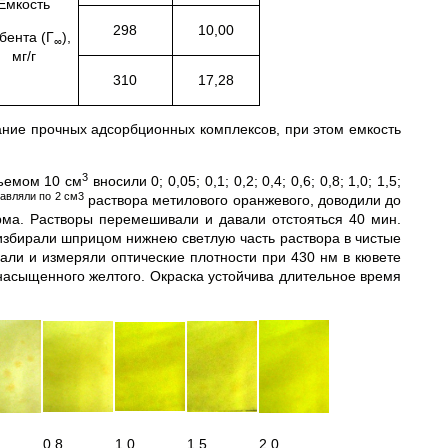
Емкость
298
10,00
бента (Г
),
∞
мг/г
310
17,28
ание прочных адсорбционных комплексов, при этом емкость
3
ъемом 10 см
вносили 0; 0,05; 0,1; 0,2; 0,4; 0,6; 0,8; 1,0; 1,5;
бавляли по 2 см3
раствора метилового оранжевого, доводили до
а. Растворы перемешивали и давали отстояться 40 мин.
избирали шприцом нижнею светлую часть раствора в чистые
али и измеряли оптические плотности при 430 нм в кювете
 насыщенного желтого. Окраска устойчива длительное время
0,8
1,0
1,5
2,0