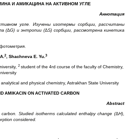
ИНА И АМИКАЦИНА НА АКТИВНОМ УГЛЕ
Аннотация
ктивном угле. Изучены изотермы сорбции, рассчитаны
ла (∆
G
) и энтропии (∆S) сорбции, рассмотрена кинетика
 фотометрия.
2
3
А
.
, Shachneva E. Yu.
2
niversity,
student of the 4rd course of the faculty of Chemistry,
niversity
analytical and physical chemistry, Astrakhan State University
D AMIKACIN ON ACTIVATED CARBON
Abstract
 carbon. Studied isotherms calculated enthalpy change (∆H),
orption considered.