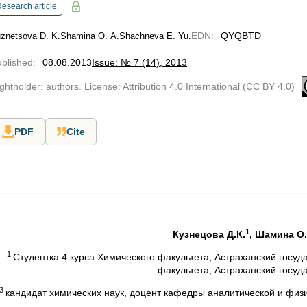
esearch article
EDN
:
QYQBTD
znetsova D. K.
Shamina О. А.
Shachneva E. Yu.
blished
:
08.08.2013
Issue: № 7 (14), 2013
ghtholder: authors. License: Attribution 4.0 International (CC BY 4.0)
PDF
Cite
1
Кузнецова Д.К.
, Шамина О.
1
Студентка 4 курса Химического факультета, Астраханский госуд
факультета, Астраханский госуд
3
кандидат химических наук, доцент кафедры аналитической и физ