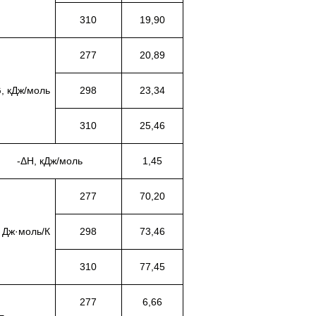
310
19,90
277
20,89
, кДж/моль
298
23,34
310
25,46
-ΔH, кДж/моль
1,45
277
70,20
 Дж·моль/К
298
73,46
310
77,45
277
6,66