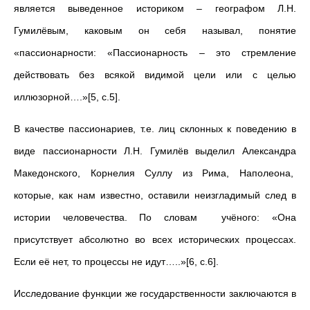
является выведенное историком – географом Л.Н.
Гумилёвым, каковым он себя называл, понятие
«пассионарности: «Пассионарность – это стремление
действовать без всякой видимой цели или с целью
иллюзорной….»[5, с.5].
В качестве пассионариев, т.е. лиц склонных к поведению в
виде пассионарности Л.Н. Гумилёв выделил Александра
Македонского, Корнелия Суллу из Рима, Наполеона,
которые, как нам известно, оставили неизгладимый след в
истории человечества. По словам учёного: «Она
присутствует абсолютно во всех исторических процессах.
Если её нет, то процессы не идут…..»[6, с.6].
Исследование функции же государственности заключаются в