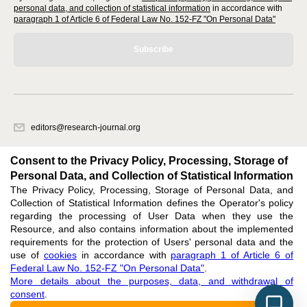
personal data, and collection of statistical information
in accordance with
paragraph 1 of Article 6 of Federal Law No. 152-FZ "On Personal Data"
Subscribe
editors@research-journal.org
620066, Sverdlovsk region, Yekaterinburg, st. Akademicheskaya, 11A,
office 1
Consent to the Privacy Policy, Processing, Storage of
Personal Data, and Collection of Statistical Information
The Privacy Policy, Processing, Storage of Personal Data, and
Feedback
Collection of Statistical Information defines the Operator's policy
regarding the processing of User Data when they use the
Resource, and also contains information about the implemented
requirements for the protection of Users' personal data and the
use of
cookies
in accordance with
paragraph 1 of Article 6 of
Federal Law No. 152-FZ "On Personal Data"
.
Support
:
editors@research-journal.org
More details about the purposes, data, and withdrawal of
ISSN 2227-6017 (ONLINE),
ISSN 2303-9868 (PRINT),
DOI: 10.60797/IRJ.2227-6017,
consent
.
ЭЛ № ФС 77 - 80772