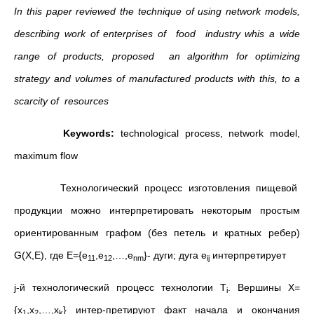
In this paper reviewed the technique of using network models,
describing work of enterprises of food industry whis a wide
range of products, proposed an algorithm for optimizing
strategy and volumes of manufactured products with this, to a
scarcity of resources
Keywords:
technological process, network model,
maximum flow
Технологический процесс изготовления пищевой
продукции можно интерпретировать некоторым простым
ориентированным графом (без петель и кратных ребер)
G(X,E), где E={e
,e
,…,e
}- дуги; дуга e
интерпретирует
11
12
nm
ij
j-й технологический процесс технологии T
. Вершины X=
i
{x
,x
,…,x
} интер-претируют факт начала и окончания
1
2
k