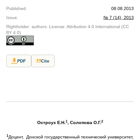
Published
:
08.08.2013
Issue
:
№ 7 (14), 2013
Rightholder: authors. License: Attribution 4.0 International (CC
BY 4.0)
PDF
Cite
1
2
Остроух Е.Н.
, Солопова О.Г.
1
Доцент, Донской государственный технический университет,