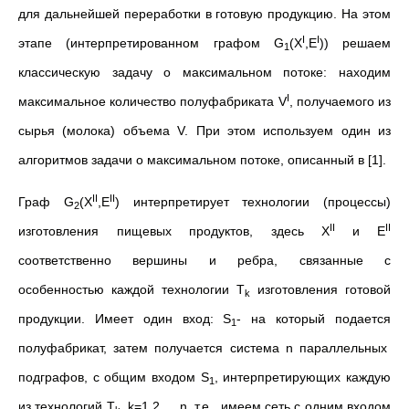
для дальнейшей переработки в готовую продукцию. На этом
I
I
этапе (интерпретированном графом G
(X
,E
)) решаем
1
классическую задачу о максимальном потоке: находим
I
максимальное количество полуфабриката V
, получаемого из
сырья (молока) объема V. При этом используем один из
алгоритмов задачи о максимальном потоке, описанный в [1].
II
II
Граф G
(X
,E
) интерпретирует технологии (процессы)
2
II
II
изготовления пищевых продуктов, здесь X
и E
соответственно вершины и ребра, связанные с
особенностью каждой технологии T
изготовления готовой
k
продукции. Имеет один вход: S
- на который подается
1
полуфабрикат, затем получается система n параллельных
подграфов, с общим входом S
, интерпретирующих каждую
1
из технологий T
, k=1,2,…,n, т.е., имеем сеть с одним входом