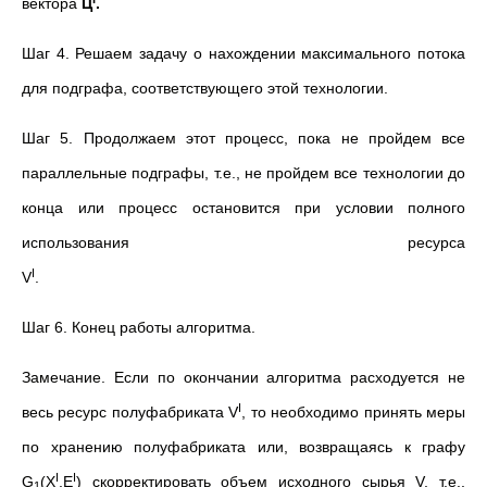
вектора
Ц
.
Шаг 4. Решаем задачу о нахождении максимального потока
для подграфа, соответствующего этой технологии.
Шаг 5. Продолжаем этот процесс, пока не пройдем все
параллельные подграфы, т.е., не пройдем все технологии до
конца или процесс остановится при условии полного
использования ресурса
I
V
.
Шаг 6. Конец работы алгоритма.
Замечание. Если по окончании алгоритма расходуется не
I
весь ресурс полуфабриката V
, то необходимо принять меры
по хранению полуфабриката или, возвращаясь к графу
I
I
G
(X
,E
) скорректировать объем исходного сырья V, т.е.,
1