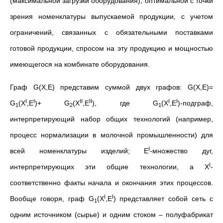
(максимальной загрузки оборудования), оптимальной с точки
зрения номенклатуры выпускаемой продукции, с учетом
ограничений, связанных с обязательными поставками
готовой продукции, спросом на эту продукцию и мощностью
имеющегося на комбинате оборудования.
Граф G(X,E) представим суммой двух графов: G(X,E)=
I
I
II
II
I
I
G
(X
,E
)+ G
(X
,E
), где G
(X
,E
)-подграф,
1
2
1
интерпретирующий набор общих технологий (например,
процесс нормализации в молочной промышленности) для
I
всей номенклатуры изделий; E
-множество дуг,
I
интерпретирующих эти общие технологии, а X
-
соответственно факты начала и окончания этих процессов.
I
I
Вообще говоря, граф G
(X
,E
) представляет собой сеть с
1
одним источником (сырье) и одним стоком – полуфабрикат