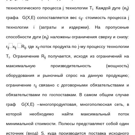
технологического процесса j технологии T
. Каждой дуге (e
)
i
ij
графа G(X,E) сопоставляется вес c
- стоимость процесса j
ij
технологии i (затраты и издержки). На пропускные
способности дуги (e
) наложены ограничения сверху и снизу:
ij
r
x
R
, где x
-поток продукта по j-му процессу технологии
ij
ij
ij
ij
T
. Ограничение R
получается, исходя из ограничений на
i
ij
максимальную производительность (мощность)
оборудования и рыночный спрос на данную продукцию;
ограничение r
связано с договорными обязательствами и
ij
обязательствами по госпоставкам. В самом общем случае
граф G(X,E) –многопродуктовая, многополюсная сеть, в
которой необходимо найти максимальный поток
минимальной стоимости. Полюсы представляют собой один
источник (вход) S, куда производится поставка исходного