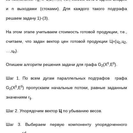
k
и n выходами (стоками). Для каждого такого подграфа
решаем задачу 1)-(3).
На этом этапе учитываем стоимость готовой продукции, т.е.,
считаем, что задан вектор цен готовой продукции Ц=(ц
,ц
,
1
2
…,ц
).
n
II
II
Опишем алгоритм решения задачи для графа G
(X
,E
).
2
Шаг 1. По всем дугам параллельных подграфов графа
II
II
G
(X
,E
) пропускаем начальные потоки, равные заданным
2
значениям r
.
ij
Шаг 2. Упорядочим вектор
Ц
по убыванию весов.
Шаг 3. Выбираем первую компоненту упорядоченного
I