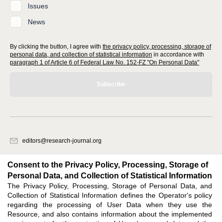
Issues
News
By clicking the button, I agree with
the privacy policy, processing, storage of
personal data, and collection of statistical information
in accordance with
paragraph 1 of Article 6 of Federal Law No. 152-FZ "On Personal Data"
Subscribe
editors@research-journal.org
620066, Sverdlovsk region, Yekaterinburg, st. Akademicheskaya, 11A,
office 1
Consent to the Privacy Policy, Processing, Storage of
Personal Data, and Collection of Statistical Information
The Privacy Policy, Processing, Storage of Personal Data, and
Feedback
Collection of Statistical Information defines the Operator's policy
regarding the processing of User Data when they use the
Resource, and also contains information about the implemented