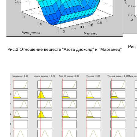
Рис.
Рис.2 Отношение веществ "Азота диоксид" и "Марганец"