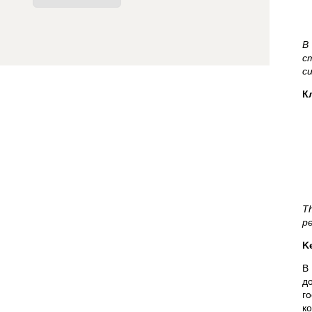
В
с
с
К
Th
pe
K
В
д
г
к