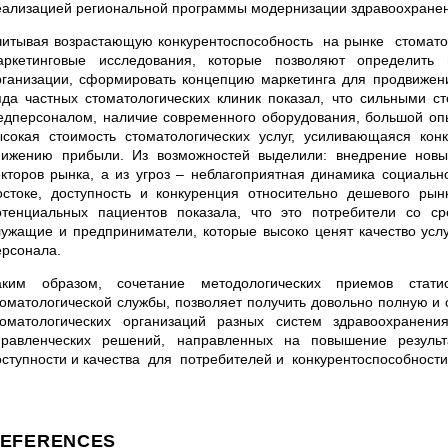
еализацией региональной программы модернизации здравоохранен
читывая возрастающую конкурентоспособность на рынке стоматол
аркетинговые исследования, которые позволяют определить 
рганизации, сформировать концепцию маркетинга для продвижени
яда частных стоматологических клиник показал, что сильными с
едперсоналом, наличие современного оборудования, большой опы
ысокая стоимость стоматологических услуг, усиливающаяся кон
нижению прибыли. Из возможностей выделили: внедрение новы
екторов рынка, а из угроз – неблагоприятная динамика социаль
остоке, доступность и конкуренция относительно дешевого рын
отенциальных пациентов показала, что это потребители со с
лужащие и предприниматели, которые высоко ценят качество усл
ерсонала.
аким образом, сочетание методологических приемов статис
томатологической службы, позволяет получить довольно полную 
томатологических организаций разных систем здравоохранен
правленческих решений, направленных на повышение результа
оступности и качества для потребителей и конкурентоспособности
EFERENCES