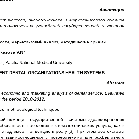
Аннотация
тического, экономического и маркетингового анализа
атологических учреждений государственной и частной
ности, маркетинговый анализ, методические приемы
skazova V.N²
r, Pacific National Medical University
ENT DENTAL ORGANIZATIONS HEALTH SYSTEMS
Abstract
l, economic and marketing analysis of dental service. Evaluated
or the period 2010-2012.
sis, methodological techniques.
ской помощи государственной системы здравоохранения
ебованность населения в стоматологических услугах, как в
 в год имеет тенденцию к росту [3]. При этом обе системы
руя взаимоотношения с потребителями для эффективного