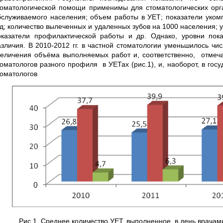
томатологической помощи применимы для стоматологических орг
бслуживаемого населения; объем работы в УЕТ; показатели укомп
од; количество вылеченных и удаленных зубов на 1000 населения;
оказатели профилактической работы и др. Однако, уровни пок
азличия. В 2010-2012 гг. в частной стоматологии уменьшилось чи
величения объёма выполняемых работ и, соответственно, отмеч
томатологов разного профиля в УЕТах (рис.1), и, наоборот, в го
томатологов
Рис.1. Среднее количество УЕТ, выполненное в день врача