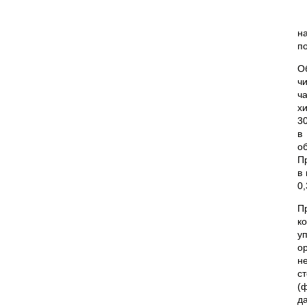
н
п
О
ч
ч
х
3
в
о
П
в
0
П
к
у
о
н
с
(
д