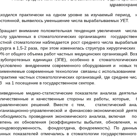
здравоохране
аходился практически на одном уровне за изучаемый период, на
остоянной, выявилось уменьшение числа вырабатываемых УЕТ.
бращает внимание положительная тенденция увеличения числ
ислу удаленных в стоматологических организациях государственн
астной стоматологии наблюдается рост среднего числа вырабаты
ирурга в 1,5-2 раза, при этом изменилась структура хирургически
0% от общего объема работ частных медицинских организаций. Во
 зубопротезных единицах (ЗПЕ), особенно в стоматологическ
бусловлено внедрением современного оборудования и новых тех­
рименяемые современные технологии связаны с использованием р
 практике частных стоматологических организаций, где среднее чис
,3 на 1 посещение в государственном секторе.
риведенные медико-статистические показатели анализа деятельн
оличественные и качественные стороны их работы, которые, 
правленческих решений. Вместе с тем, статистический ана
рганизационно-управленческой и финансово-экономической дея
еобходимость проведения экономического анализа, включая пок
тепень их обновления (коэффициенты выбытия, обновления, н
фондовооруженность, фондоотдача, фондоемкость). По данным
анных показателей отмечались в стоматологии государственно