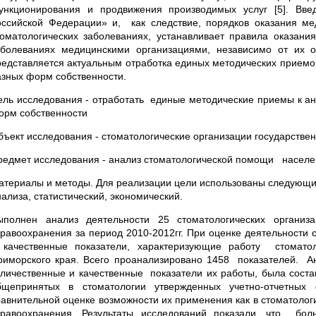
ункционирования и продвижения производимых услуг [5]. Вв
оссийской Федерации» и, как следствие, порядков оказания м
томатологических заболеваниях, устанавливает правила оказан
аболеваниях медицинскими организациями, независимо от их 
редставляется актуальным отработка единых методических приемо
азных форм собственности.
ель исследования - отработать единые методические приемы к ан
орм собственности
бъект исследования - стоматологические организации государств
редмет исследования - анализ стоматологической помощи населе
атериалы и методы. Для реализации цели использованы следующие
ализа, статистический, экономический.
ыполнен анализ деятельности 25 стоматологических организ
дравоохранения за период 2010-2012гг. При оценке деятельности
 качественные показатели, характеризующие работу стоматол
риморского края. Всего проанализировано 1458 показателей. Ана
оличественные и качественные показатели их работы, была соста
бщепринятых в стоматологии утвержденных учетно-отчетных
равнительной оценке возможности их применения как в стоматологи
дравоохранения. Результаты исследований показали, что бол