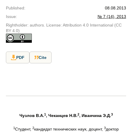
Published
:
08.08.2013
Issue
:
№ 7 (14), 2013
Rightholder: authors. License: Attribution 4.0 International (CC
BY 4.0)
PDF
Cite
1
2
3
Чузлов В.А.
, Чеканцев Н.В.
, Иванчина Э.Д.
1
2
3
Студент,
кандидат технических наук, доцент,
доктор