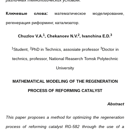
различных технологических условиях.
Ключевые слова:
математическое моделирование,
регенерация риформинг, катализатор.
1
2
3
Chuzlov V.A.
, Chekancev N.V.
, Ivanchina E.D.
1
2
3
Student,
PhD in Technics, assosiate professor
Doctor in
technics, professor, National Reaserch Tomsk Polytechnic
University
MATHEMATICAL MODELING OF THE REGENERATION
PROCESS OF REFORMING CATALYST
Abstract
This paper proposes a method for optimizing the regeneration
process of reforming catalyst RG-582 through the use of a