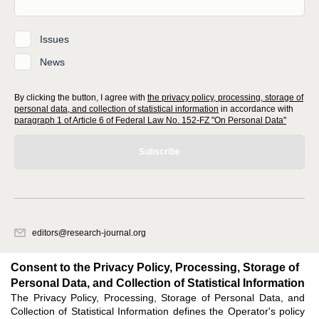
Issues
News
By clicking the button, I agree with
the privacy policy, processing, storage of
personal data, and collection of statistical information
in accordance with
paragraph 1 of Article 6 of Federal Law No. 152-FZ "On Personal Data"
Subscribe
editors@research-journal.org
620066, Sverdlovsk region, Yekaterinburg, st. Akademicheskaya, 11A,
office 1
Consent to the Privacy Policy, Processing, Storage of
Personal Data, and Collection of Statistical Information
The Privacy Policy, Processing, Storage of Personal Data, and
Feedback
Collection of Statistical Information defines the Operator's policy