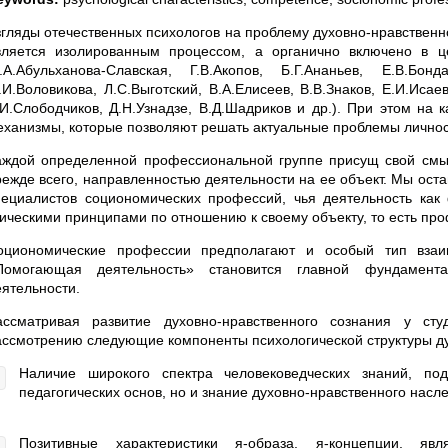
згляды отечественных психологов на проблему духовно-нравственно
вляется изолированным процессом, а органично включено в ц
К.А.Абульханова-Славская, Г.В.Акопов, Б.Г.Ананьев, Е.В.Бон
.И.Воловикова, Л.С.Выготский, В.А.Елисеев, В.В.Знаков, Е.И.Исае
.И.Слободчиков, Д.Н.Узнадзе, В.Д.Шадриков и др.). При этом на
еханизмы, которые позволяют решать актуальные проблемы личност
аждой определенной профессиональной группе присущ свой смыс
режде всего, направленностью деятельности на ее объект. Мы ос
пециалистов социономических профессий, чья деятельность ка
тическими принципами по отношению к своему объекту, то есть пр
оциономические профессии предполагают и особый тип взаи
Помогающая деятельность» становится главной фундамент
еятельности.
ассматривая развитие духовно-нравственного сознания у ст
ассмотрению следующие компоненты психологической структуры дух
Наличие широкого спектра человековедческих знаний, по
педагогических основ, но и знание духовно-нравственного насл
Позитивные характеристики я-образа, я-концепции, я