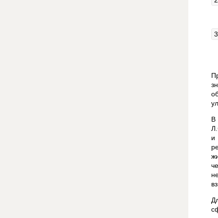
П
з
о
у
В
Л
и
р
ж
ч
н
вз
Д
с