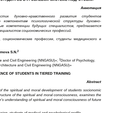
Аннотация
стик духовно-нравственного развития студентов
о компонентам психологической структуры духовно-
ные компетенции будущих специалистов, предлагается
пециалистов социономических профессий.
я, социономические профессии, студенты медицинского и
2
umova
S
.
N
.
2
ure and Civil Engineering (NNGASU)»;
Doctor of Psychology,
rchitecture and Civil Engineering (NNGASU)»
NCE OF STUDENTS IN TIERED TRAINING
А
bstract
s of the spiritual and moral development of students socionomic
tructure of the spiritual and moral consciousness, examines the
or's understanding of spiritual and moral consciousness of future
ion, students of medical and psychological profile.