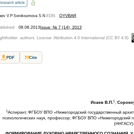
esearch article
EDN
:
QYVBAR
aev V.P.
Sorokoumova S.N.
blished
:
08.08.2013
Issue: № 7 (14), 2013
ghtholder: authors. License: Attribution 4.0 International (CC BY 4.0)
PDF
Cite
1
Исаев В.П.
,
Сорокоу
1
Аспирант, ФГБОУ ВПО «Нижегородский государственный архит
психологических наук, профессор; ФГБОУ ВПО «Нижегородский г
(ННГАСУ)
ФОРМИРОВАНИЕ ДУХОВНО-НРАВСТВЕННОГО СОЗНАНИЯ У 