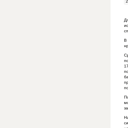
Д
и
с
В
н
С
п
1
п
б
п
п
П
м
з
Н
с