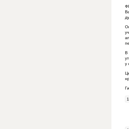
Ф
В
д
О
у
а
п
В
у
у
Ц
н
Г