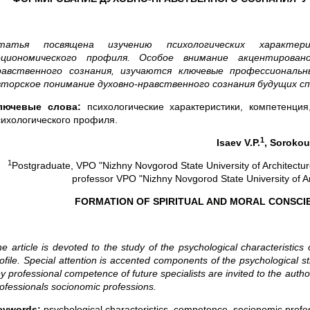
татья посвящена изучению психологических характери
оциономического профиля. Особое внимание акцентирован
равственного сознания, изучаются ключевые профессиональ
вторское понимание духовно-нравственного сознания будущих с
лючевые слова:
психологические характеристики, компетенци
сихологического профиля.
1
Isaev
V
.
P
.
,
Soroko
1
Postgraduate, VPO "Nizhny Novgorod State University of Architect
professor VPO "Nizhny Novgorod State University of A
FORMATION OF SPIRITUAL AND MORAL CONSCIE
e article is devoted to the study of the psychological characteristic
ofile. Special attention is accented components of the psychological s
y professional competence of future specialists are invited to the auth
ofessionals socionomic professions.
eywords:
psychological characteristics, competence, socionomic profess