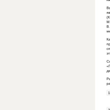
В
я
(
М
В
м
К
п
с
э
С
«
д
Р
р