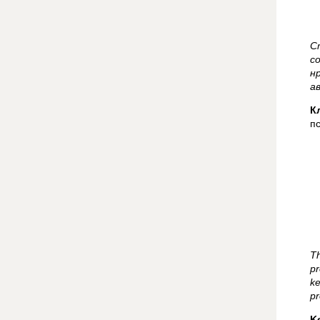
С
с
н
а
К
п
Th
pr
ke
pr
K