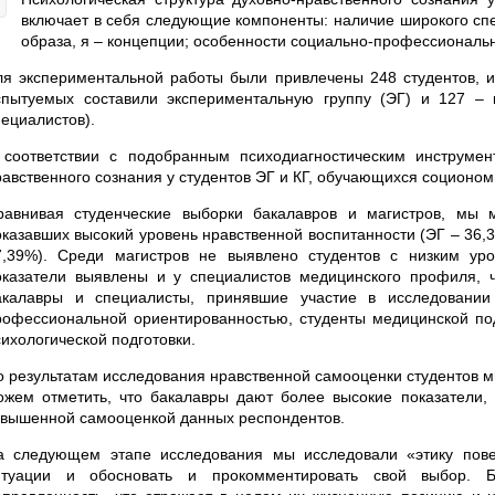
включает в себя следующие компоненты: наличие широкого спе
образа, я – концепции; особенности социально-профессиональ
ля экспериментальной работы были привлечены 248 студентов, из
спытуемых составили экспериментальную группу (ЭГ) и 127 – к
пециалистов).
 соответствии с подобранным психодиагностическим инструме
равственного сознания у студентов ЭГ и КГ, обучающихся соционо
равнивая студенческие выборки бакалавров и магистров, мы 
оказавших высокий уровень нравственной воспитанности (ЭГ – 36,3
7,39%). Среди магистров не выявлено студентов с низким уро
оказатели выявлены и у специалистов медицинского профиля, ч
акалавры и специалисты, принявшие участие в исследовании
рофессиональной ориентированностью, студенты медицинской под
сихологической подготовки.
о результатам исследования нравственной самооценки студентов 
ожем отметить, что бакалавры дают более высокие показатели,
авышенной самооценкой данных респондентов.
а следующем этапе исследования мы исследовали «этику пове
итуации и обосновать и прокомментировать свой выбор. Бо