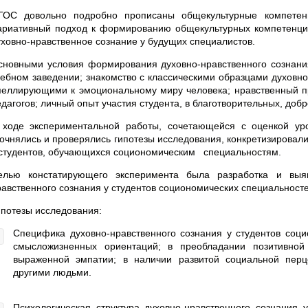
ГОС довольно подробно прописаны общекультурные компетенц
ариативный подход к формированию общекультурных компетенций
уховно-нравственное сознание у будущих специалистов.
сновными условия формирования духовно-нравственного сознания
чебном заведении; знакомство с классическими образцами духовно
пеллирующими к эмоциональному миру человека; нравственный пр
едагогов; личный опыт участия студента, в благотворительных, доб
 ходе экспериментальной работы, сочетающейся с оценкой уро
точнялись и проверялись гипотезы исследования, конкретизировал
 студентов, обучающихся социономическим специальностям.
елью
констатирующего эксперимента была разработка и выя
равственного сознания у студентов социономических специальносте
ипотезы исследования:
Специфика духовно-нравственного сознания у студентов соци
смысложизненных ориентаций; в преобладании позитивной
выраженной эмпатии; в наличии развитой социальной пер
другими людьми.
Психологическая структура духовно-нравственного сознания