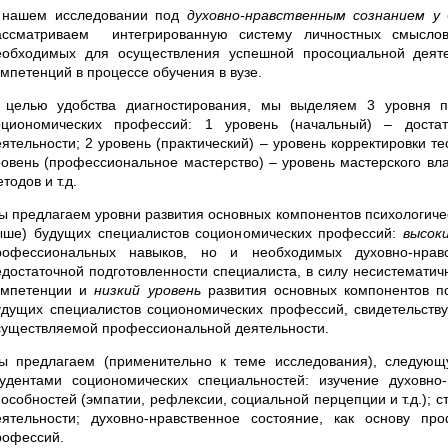
 нашем исследовании под
духовно-нравственным сознанием у
ассматриваем интегрированную систему личностных смыслов
еобходимых для осуществления успешной просоциальной деят
омпетенций в процессе обучения в вузе.
 целью удобства диагностирования, мы выделяем 3 уровня п
оциономических профессий: 1 уровень (начальный) – доста
еятельности; 2 уровень (практический) – уровень корректировки т
ровень (профессиональное мастерство) – уровень мастерского вл
тодов и т.д.
ы предлагаем уровни развития основных компонентов психологичес
ыше) будущих специалистов социономических профессий:
высок
рофессиональных навыков, но и необходимых духовно-нрав
едостаточной подготовленности специалиста, в силу несистемати
омпетенции и
низкий уровень
развития основных компонентов пс
удущих специалистов социономических профессий, свидетельству
существляемой профессиональной деятельности.
ы предлагаем (применительно к теме исследования), следующу
тудентами социономических специальностей: изучение духовно-
пособностей (эмпатии, рефлексии, социальной перцепции и т.д.); 
еятельности; духовно-нравственное состояние, как основу п
рофессий.