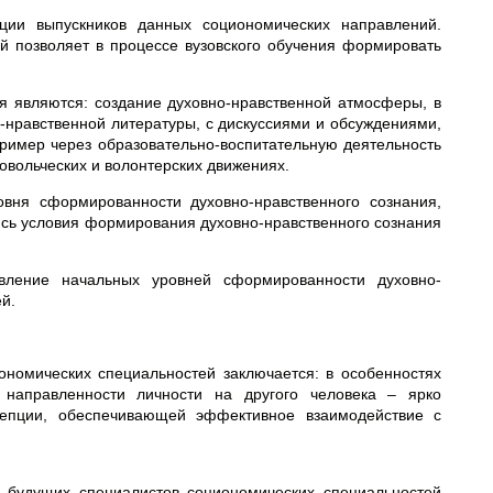
ии выпускников данных социономических направлений.
 позволяет в процессе вузовского обучения формировать
 являются: создание духовно-нравственной атмосферы, в
-нравственной литературы, с дискуссиями и обсуждениями,
имер через образовательно-воспитательную деятельность
ровольческих и волонтерских движениях.
вня сформированности духовно-нравственного сознания,
ись условия формирования духовно-нравственного сознания
вление начальных уровней сформированности духовно-
й.
ономических специальностей заключается: в особенностях
 направленности личности на другого человека – ярко
цепции, обеспечивающей эффективное взаимодействие с
 у будущих специалистов социономических специальностей