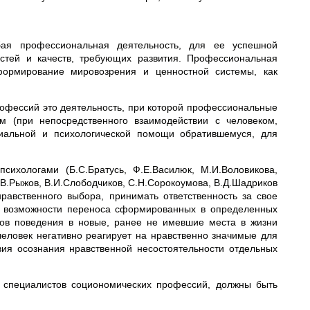
бая профессиональная деятельность, для ее успешной
стей и качеств, требующих развития. Профессиональная
формирование мировозрения и ценностной системы, как
офессий это деятельность, при которой профессиональные
м (при непосредственного взаимодействии с человеком,
иальной и психологической помощи обратившемуся, для
сихологами (Б.С.Братусь, Ф.Е.Василюк, М.И.Воловикова,
В.В.Рыжов, В.И.Слободчиков, С.Н.Сорокоумова, В.Д.Шадриков
равственного выбора, принимать ответственность за свое
 в возможности переноса сформированных в определенных
бов поведения в новые, ранее не имевшие места в жизни
человек негативно реагирует на нравственно значимые для
вия осознания нравственной несостоятельности отдельных
 специалистов социономических профессий, должны быть