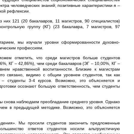
ктра человедческих знаний; позитивные характеристики я –
ной рефлексии.
 них 121 (20 бакалавров, 11 магистров, 90 специалистов)
онтрольную группу (КГ) (23 бакалавра, 7 магистров, 97
нтарием, мы изучали уровни сформированности духовно-
мическим профессиям.
можем отметить, что среди магистров больше студентов
6%, КГ – 42,86%), чем среди бакалавров (ЭГ – 10,00%, КГ –
внем нравственной воспитанности. Близкие к магистрам
то связано, видимо с общим уровнем студентов, так как
 – студенты 3-4 курсов. Возможно, это объясняется и
готовки осознают большую ответственность, чем студенты
мы снова наблюдаем преобладание среднего уровня. Однако
 чем в предыдущей методике. Возможно, это объясняется
дения». Мы просили студентов закончить предложенные
льшинство ответов студентов носили альтруистичную