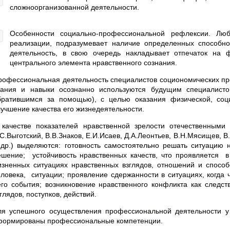
сложноорганизованной деятельности.
Особенности социально-профессиональной рефлексии. Лю
реализации, подразумевает наличие определенных способно
деятельность, в свою очередь накладывает отпечаток на 
центрального элемента нравственного сознания.
рофессиональная деятельность специалистов социономических пр
нания и навыки осознанно используются будущим специалисто
братившимся за помощью), с целью оказания физической, соц
лучшение качества его жизнедеятельности.
 качестве показателей нравственной зрелости отечественными п
.С.Выготский, В.В.Знаков, Е.И.Исаев, Д.А.Леонтьев, В.Н.Мясищев, 
 др.) выделяются: готовность самостоятельно решать ситуацию н
ешение; устойчивость нравственных качеств, что проявляется
изненных ситуациях нравственных взглядов, отношений и спосо
еловека, ситуации; проявление сдержанности в ситуациях, когда 
его события; возникновение нравственного конфликта как следст
глядов, поступков, действий.
ля успешного осуществления профессиональной деятельности у
формированы профессиональные компетенции.