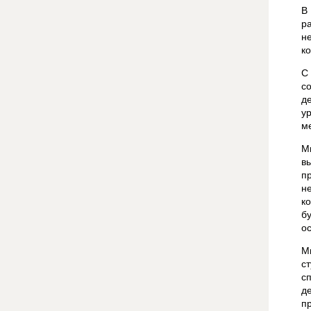
В
р
н
к
С
с
д
у
ме
М
в
п
н
к
б
о
М
с
с
д
п