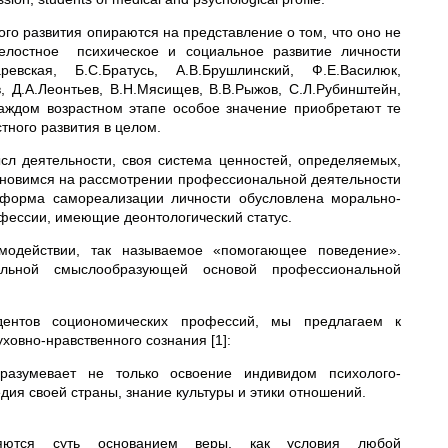
го развития опираются на представление о том, что оно не
елостное психическое и социальное развитие личности
даревская, Б.С.Братусь, А.В.Брушлинский, Ф.Е.Василюк,
в, Д.А.Леонтьев, В.Н.Мясищев, В.В.Рыжов, С.Л.Рубинштейн,
 каждом возрастном этапе особое значение приобретают те
ного развития в целом.
л деятельности, своя система ценностей, определяемых,
тановимся на рассмотрении профессиональной деятельности
к форма самореализации личности обусловлена морально-
офессии, имеющие деонтологический статус.
модействии, так называемое «помогающее поведение».
альной смыслообразующей основой профессиональной
удентов социономических профессий, мы предлагаем к
овно-нравственного сознания [1]:
дразумевает не только освоение индивидом психолого-
едия своей страны, знание культуры и этики отношений.
вляются суть основанием веры, как условия любой