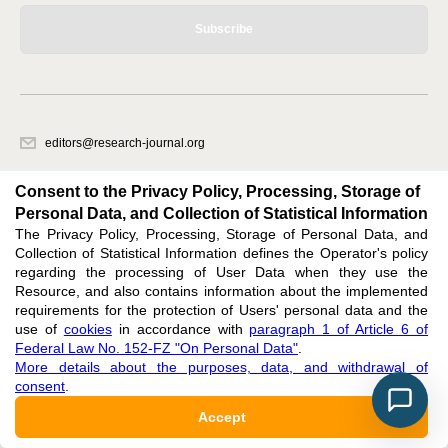
Subscribe
editors@research-journal.org
620066, Sverdlovsk region, Yekaterinburg, st. Akademicheskaya, 11A,
office 1
Consent to the Privacy Policy, Processing, Storage of
Personal Data, and Collection of Statistical Information
The Privacy Policy, Processing, Storage of Personal Data, and
Feedback
Collection of Statistical Information defines the Operator's policy
regarding the processing of User Data when they use the
Resource, and also contains information about the implemented
requirements for the protection of Users' personal data and the
use of
cookies
in accordance with
paragraph 1 of Article 6 of
Federal Law No. 152-FZ "On Personal Data"
.
Support
:
editors@research-journal.org
More details about the purposes, data, and withdrawal of
ISSN 2227-6017 (ONLINE),
ISSN 2303-9868 (PRINT),
DOI: 10.60797/IRJ.2227-6017,
consent
.
ЭЛ № ФС 77 - 80772
Accept
16+