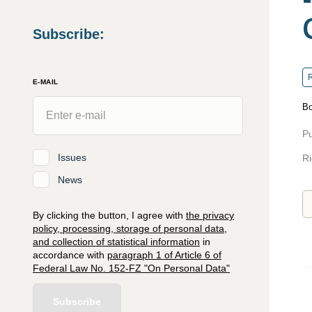
Subscribe
:
R
E-MAIL
Bo
Pu
Issues
Ri
News
By clicking the button, I agree with
the privacy
policy, processing, storage of personal data,
and collection of statistical information
in
accordance with
paragraph 1 of Article 6 of
Federal Law No. 152-FZ "On Personal Data"
Subscribe