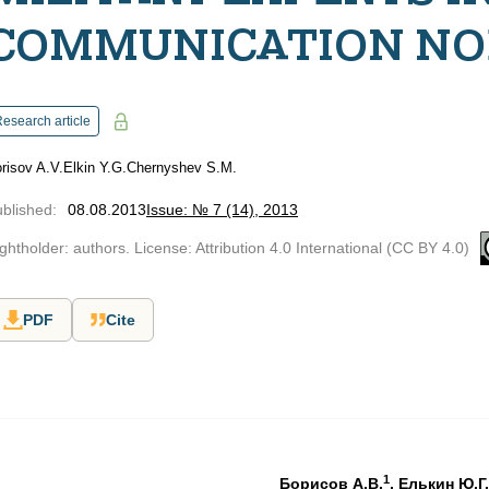
COMMUNICATION NO
esearch article
risov A.V.
Elkin Y.G.
Chernyshev S.M.
blished
:
08.08.2013
Issue: № 7 (14), 2013
ghtholder: authors. License: Attribution 4.0 International (CC BY 4.0)
PDF
Cite
1
Борисов А.В.
,
Елькин Ю.Г.