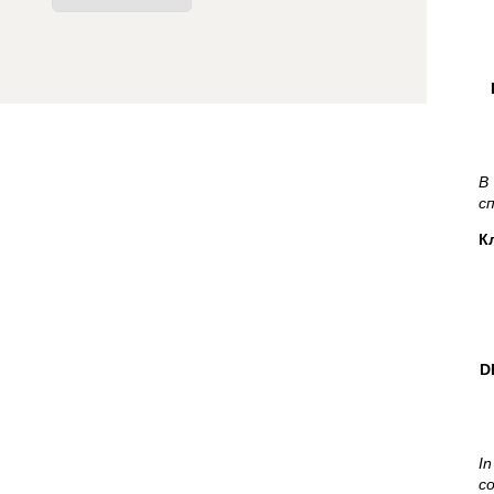
В
с
К
D
In
c