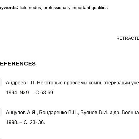
eywords:
field nodes; professionally important qualities.
RETRACT
EFERENCES
Андреев Г.П. Некоторые проблемы компьютеризации учебн
1994. № 9. – С.63-69.
Анцупов А.Я., Бондаренко В.Н., Буянов В.И. и др. Военн
1998. – С. 23- 36.