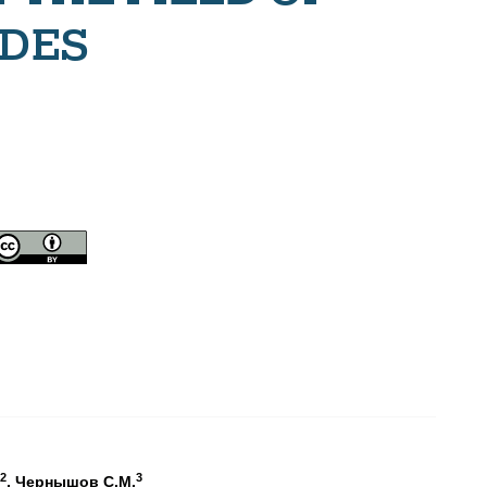
DES
2
3
, Чернышов С.М.