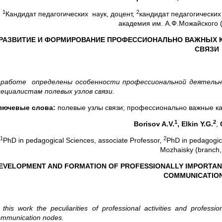
1
2
Кандидат педагогических наук, доцент,
кандидат педагогических
академия им. А.Ф.Можайского (
РАЗВИТИЕ И ФОРМИРОВАНИЕ ПРОФЕССИОНАЛЬНО ВАЖНЫХ 
СВЯЗИ
 работе определены особенности профессиональной деятельн
пециалистам полевых узлов связи.
лючевые слова:
полевые узлы связи; профессионально важные ка
1
2
Borisov A.V.
, Elkin Y.G.
,
1
2
PhD in pedagogical Sciences, associate Professor,
PhD in pedagogic
Mozhaisky (branch, 
EVELOPMENT AND FORMATION OF PROFESSIONALLY IMPORTANT Q
COMMUNICATIO
 this work the peculiarities of professional activities and professio
ommunication nodes.