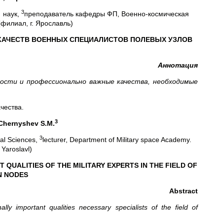
3
 наук,
преподаватель кафедры ФП, Военно-космическая
филиал, г. Ярославль)
КАЧЕСТВ ВОЕННЫХ СПЕЦИАЛИСТОВ ПОЛЕВЫХ УЗЛОВ
Аннотация
ости и профессионально важные качества, необходимые
чества.
3
Chernyshev S.M.
3
al Sciences,
lecturer, Department of Military space Academy.
Yaroslavl)
UALITIES OF THE MILITARY EXPERTS IN THE FIELD OF
N NODES
Abstract
nally important qualities necessary specialists of the field of