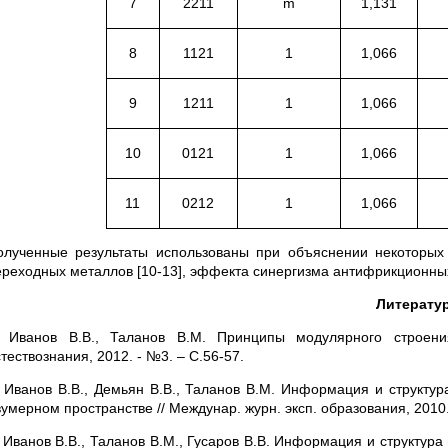
7
2211
m
1,131
8
1121
1
1,066
9
1211
1
1,066
10
0121
1
1,066
11
0212
1
1,066
олученные результаты использованы при объяснении некоторых
ереходных металлов [10-13], эффекта синергизма антифрикционных 
Литерату
. Иванов В.В., Таланов В.М. Принципы модулярного строени
тествознания, 2012. - №3. – С.56-57.
. Иванов В.В., Демьян В.В., Таланов В.М. Информация и структу
умерном пространстве // Междунар. журн. эксп. образования, 2010.
. Иванов В.В., Таланов В.М., Гусаров В.В. Информация и структур