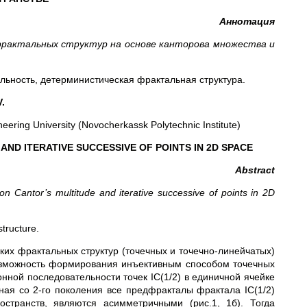
Аннотация
рактальных структур на основе канторова множества и
льность, детерминистическая фрактальная структура.
.
eering University (Novocherkassk Polytechnic Institute)
ND ITERATIVE SUCCESSIVE OF POINTS IN 2D SPACE
Abstract
d on Cantor’s multitude and iterative successive of points in 2D
structure.
ких фрактальных структур (точечных и точечно-линейчатых)
возможность формирования инъективным способом точечных
нной последовательности точек IC(1/2) в единичной ячейке
иная со 2-го поколения все предфракталы фрактала IC(1/2)
странств, являются асимметричными (рис.1, 1б). Тогда