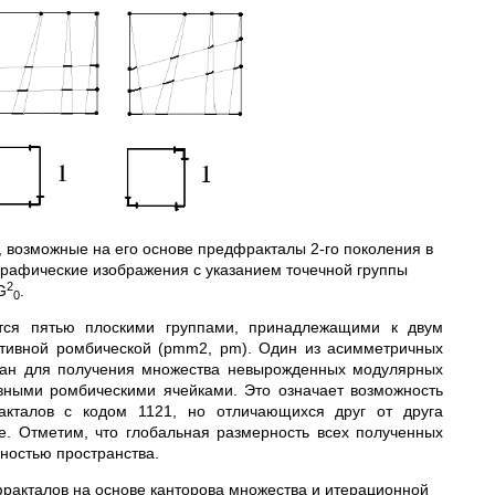
), возможные на его основе предфракталы 2-го поколения в
 графические изображения с указанием точечной группы
2
G
.
0
ются пятью плоскими группами, принадлежащими к двум
итивной ромбической (pmm2, pm). Один из асимметричных
ван для получения множества невырожденных модулярных
вными ромбическими ячейками. Это означает возможность
акталов с кодом 1121, но отличающихся друг от друга
. Отметим, что глобальная размерность всех полученных
ностью пространства.
фракталов на основе канторова множества и
итерационной