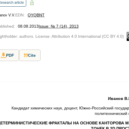
esearch article
EDN
:
QYQBNT
anov V.V.
blished
:
08.08.2013
Issue: № 7 (14), 2013
ghtholder: authors. License: Attribution 4.0 International (CC BY 4.0)
PDF
Cite
Иванов В.
Кандидат химических наук, доцент, Южно-Российский госуда
политехнический 
ЕТЕРМИНИСТИЧЕСКИЕ ФРАКТАЛЫ НА ОСНОВЕ КАНТОРОВА 
ТОЧЕК В 2D ПРО