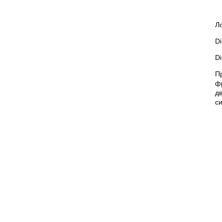
Л
D
D
П
ф
д
с