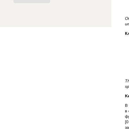
О
и
К
Th
sp
K
В
в
ф
[
з