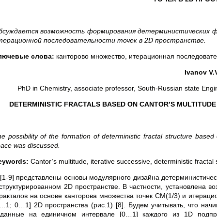
бсуждается возможность формирования детерминистических ф
терационной последовательности точек в 2
D
пространстве.
лючевые слова:
канторово множество, итерационная последовате
Ivanov V.V
PhD in Chemistry, associate professor, South-Russian state Еngin
DETERMINISTIC FRACTALS BASED ON CANTOR’S MULTITUDE A
e possibility of the formation of deterministic fractal structure base
ace was discussed.
eywords:
Cantor’s multitude, iterative successive, deterministic fractal 
 [1-9] представлены основы модулярного дизайна детерминистичес
 структурированном 2D пространстве. В частности, установлена 
ракталов на основе канторова множества точек CM(1/3) и итерацио
0…1; 0…1] 2D пространства (рис.1) [8]. Будем учитывать, что нач
аданные на единичном интервале [0…1] каждого из 1D подпро