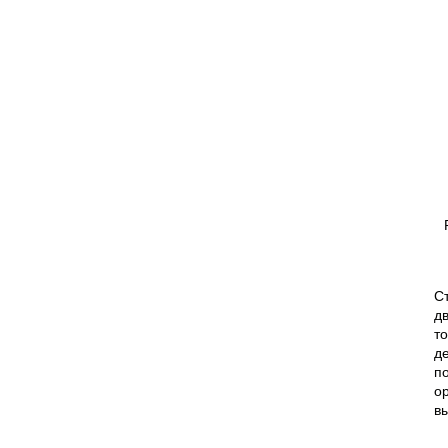
С
д
т
д
п
о
в