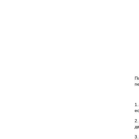
П
п
1
ес
2
дв
3