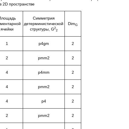
в 2D пространстве
Площадь
Симметрия
ементарной
детерминистической
Dim
G
2
ячейки
структуры, G
2
1
p4gm
2
2
pmm2
2
4
p4mm
2
4
pmm2
2
4
p4
2
2
pmm2
2