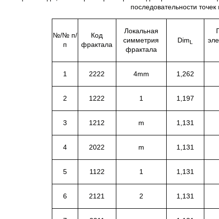
последовательности точек 
Локальная
№/№ п/
Код
симметрия
Dim
эл
L
п
фрактала
фрактала
1
2222
4mm
1,262
2
1222
1
1,197
3
1212
m
1,131
4
2022
m
1,131
5
1122
1
1,131
6
2121
2
1,131