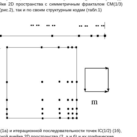
ейке 2D пространства с симметричным фракталом CM(1/3)
(рис.2), так и по своим структурным кодам (табл.1)
1а) и итерационной последовательности точек IC(1/2) (1б),
ой ячейке 2D пространства (2, а и б) и их графические