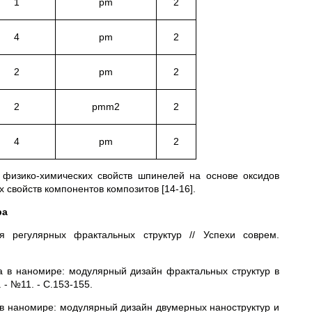
1
pm
2
4
pm
2
2
pm
2
2
pmm2
2
4
pm
2
 физико-химических свойств шпинелей на основе оксидов
свойств компонентов композитов [14-16].
ра
я регулярных фрактальных структур // Успехи соврем.
ра в наномире: модулярный дизайн фрактальных структур в
 - №11. - С.153-155.
а в наномире: модулярный дизайн двумерных наноструктур и