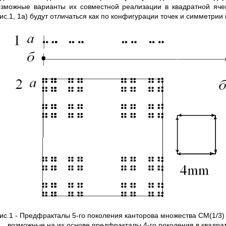
озможные варианты их совместной реализации в квадратной яч
ис.1, 1а) будут отличаться как по конфигурации точек и симметрии 
ис.1 - Предфракталы 5-го поколения канторова множества CM(1/3) (
возможные на их основе предфракталы 4-го поколения в квадратн