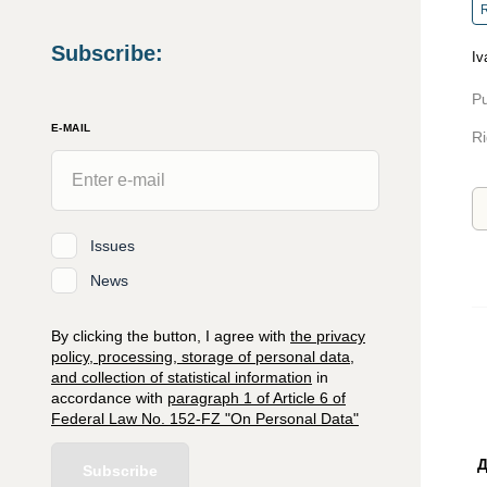
R
Subscribe
:
Iv
Pu
E-MAIL
Ri
Issues
News
By clicking the button, I agree with
the privacy
policy, processing, storage of personal data,
and collection of statistical information
in
accordance with
paragraph 1 of Article 6 of
Federal Law No. 152-FZ "On Personal Data"
Д
Subscribe