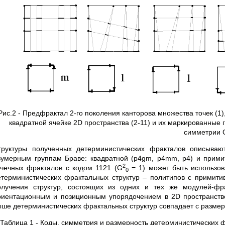
Рис.2 - Предфрактал 2-го поколения канторова множества точек (1
квадратной ячейке 2D пространства (2-11) и их маркированные
симметрии 
труктуры полученных детерминистических фракталов описыва
вумерным группам Браве: квадратной (p4gm, p4mm, p4) и прим
2
очечных фракталов с кодом 1121 (G
= 1) может быть использо
0
етерминистических фрактальных структур – политипов с примити
олучения структур, состоящих из одних и тех же модулей-фр
риентационным и позиционным упорядочением в 2D пространстве
ыше детерминистических фрактальных структур совпадает с размер
Таблица 1 - Коды, симметрия и размерность детерминистических 