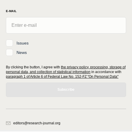
E-MAIL
Issues
News
By clicking the button, I agree with
the privacy policy, processing, storage of
personal data, and collection of statistical information
in accordance with
paragraph 1 of Article 6 of Federal Law No. 152-FZ "On Personal Data"
Subscribe
editors@research-journal.org
620066, Sverdlovsk region, Yekaterinburg, st. Akademicheskaya, 11A,