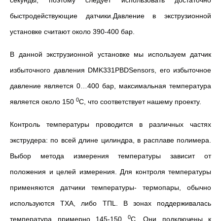
секунды, поэтому следует использовать достаточно
быстродействующие датчики.Давление в экструзионной
установке считают около 390-400 бар.
В данной экструзионной установке мы используем датчик
избыточного давления DMK331PBDSensors, его избыточное
давление является 0…400 бар, максимальная температура
0
является около 150
С, что соответствует нашему проекту.
Контроль температуры проводится в различных частях
экструдера: по всей длине цилиндра, в расплаве полимера.
Выбор метода измерения температуры зависит от
положения и целей измерения. Для контроля температуры
применяются датчики температуры- термопары, обычно
используются TXA, либо TПL. В зонах поддерживалась
0
температура примерно 145-150
С. Они подключены к