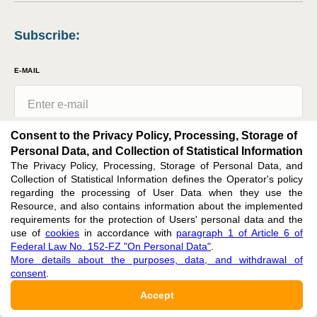
Subscribe
:
E-MAIL
Consent to the Privacy Policy, Processing, Storage of
Issues
Personal Data, and Collection of Statistical Information
The Privacy Policy, Processing, Storage of Personal Data, and
News
Collection of Statistical Information defines the Operator's policy
regarding the processing of User Data when they use the
Resource, and also contains information about the implemented
By clicking the button, I agree with
the privacy policy, processing, storage of
personal data, and collection of statistical information
in accordance with
requirements for the protection of Users' personal data and the
paragraph 1 of Article 6 of Federal Law No. 152-FZ "On Personal Data"
use of
cookies
in accordance with
paragraph 1 of Article 6 of
Federal Law No. 152-FZ "On Personal Data"
.
More details about the purposes, data, and withdrawal of
Subscribe
consent
.
Accept