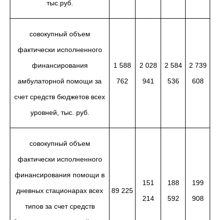
тыс.руб.
совокупный объем
фактически исполненного
финансирования
1 588
2 028
2 584
2 739
амбулаторной помощи за
762
941
536
608
счет средств бюджетов всех
уровней, тыс. руб.
совокупный объем
фактически исполненного
финансирования помощи в
151
188
199
дневных стационарах всех
89 225
214
592
908
типов за счет средств