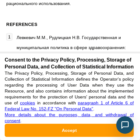
рационального использования.
REFERENCES
Левкевич М.М., Рудлицкая Н.В. Государственная и
муниципальная политика в сфере здравоохранения:
реализация и оценка эффективности / Левкевич М.М.,
Consent to the Privacy Policy, Processing, Storage of
Personal Data, and Collection of Statistical Information
Рудлицкая Н.В. – М.: ИНФРА-М, 2012. – 216 с.
The Privacy Policy, Processing, Storage of Personal Data, and
Collection of Statistical Information defines the Operator's policy
regarding the processing of User Data when they use the
Решение Красноярского городского Совета депутатов от
Resource, and also contains information about the implemented
requirements for the protection of Users' personal data and the
13.10.2011 № В-267 «О Программе социально-
use of
cookies
in accordance with
paragraph 1 of Article 6 of
экономического развития города Красноярска до 2020
Federal Law No. 152-FZ "On Personal Data"
.
More details about the purposes, data, and withdrawal of
года».
consent
.
Accept
Годовой отчет о реализации программы