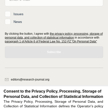
Issues
News
By clicking the button, I agree with
the privacy policy, processing, storage of
personal data, and collection of statistical information
in accordance with
paragraph 1 of Article 6 of Federal Law No. 152-FZ "On Personal Data"
Subscribe
editors@research-journal.org
620066, Sverdlovsk region, Yekaterinburg, st. Akademicheskaya, 11A,
office 1
Consent to the Privacy Policy, Processing, Storage of
Personal Data, and Collection of Statistical Information
The Privacy Policy, Processing, Storage of Personal Data, and
Feedback
Collection of Statistical Information defines the Operator's policy