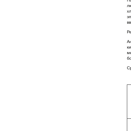
П
л
х
э
в
Р
А
к
м
б
С