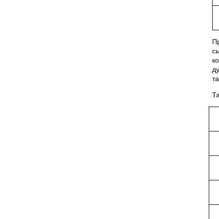
П
с
к
д
та
Т