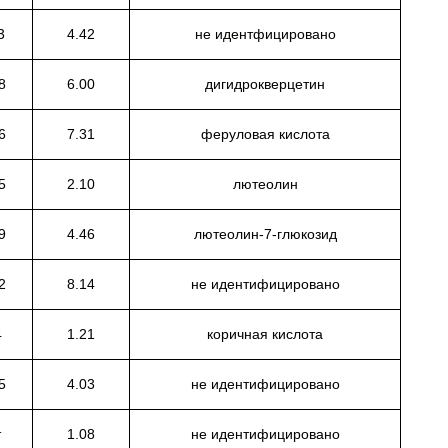
3
4.42
не идентфицировано
8
6.00
дигидрокверцетин
6
7.31
феруловая кислота
5
2.10
лютеолин
9
4.46
лютеолин-7-глюкозид
2
8.14
не идентифицировано
4
1.21
коричная кислота
5
4.03
не идентифицировано
т
1.08
не идентифицировано