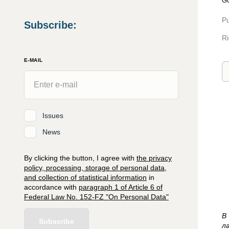
Go
Pu
Subscribe
:
Ri
E-MAIL
Issues
News
By clicking the button, I agree with
the privacy
policy, processing, storage of personal data,
and collection of statistical information
in
accordance with
paragraph 1 of Article 6 of
Federal Law No. 152-FZ "On Personal Data"
В
Subscribe
л