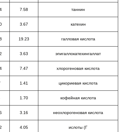
4
7.58
таннин
0
3.67
катехин
8
19.23
галловая кислота
2
3.63
эпигаллокатехингаллат
4
7.47
хлорогеновая кислота
7
1.41
цикориевая кислота
8
1.70
кофейная кислота
6
3.16
неохлорогеновая кислота
2
4.05
ислоты (Г