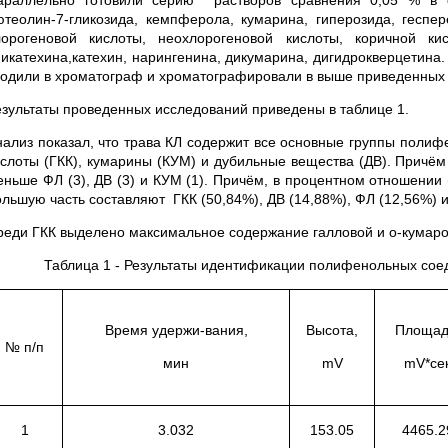
араллельно готовили серию растворов сравнения 0,05 % в с
ютеолин-7-гликозида, кемпферола, кумарина, гиперозида, геспер
лорогеновой кислоты, неохлорогеновой кислоты, коричной ки
пикатехина,катехин, нарингенина, дикумарина, дигидрокверцетина
водили в хроматограф и хроматографировали в выше приведенных 
езультаты проведенных исследований приведены в таблице 1.
нализ показал, что трава КЛ содержит все основные группы поли
ислоты (ГКК), кумарины (КУМ) и дубильные вещества (ДВ). Причём
еньше ФЛ (3), ДВ (3) и КУМ (1). Причём, в процентном отношени
ольшую часть составляют ГКК (50,84%), ДВ (14,88%), ФЛ (12,56%) и
реди ГКК выделено максимальное содержание галловой и о-кумаров
Таблица 1 - Результаты идентификации полифенольных со
Время удержи-вания,
Высота,
Площад
№ п/п
мин
mV
mV*се
1
3.032
153.05
4465.2