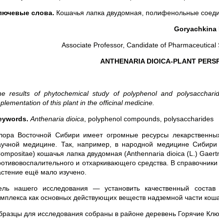
лючевые слова.
Кошачья лапка двудомная, полифенольные соеди
Goryachkina 
Associate Professor, Candidate of Pharmaceutical S
ANTHENARIA DIOICA-PLANT PERSP
e results of phytochemical study of polyphenol and polysaccharid
plementation of this plant in the officinal medicine.
eywords.
Anthenaria dioica
, polyphenol compounds, polysaccharides
лора Восточной Сибири имеет огромные ресурсы лекарственны
аучной медицине. Так, например, в народной медицине Сибири
ompositae) кошачья лапка двудомная (Anthennaria dioica (L.) Gaer
ротивовоспалительного и отхаркивающего средства. В справочники 
астение ещё мало изучено.
ель нашего исследования — установить качественный состав
омплекса как основных действующих веществ надземной части кош
бразцы для исследования собраны в районе деревень Горячие Ключ