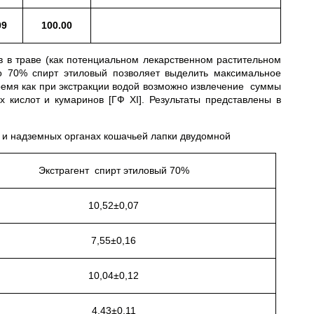
09
100.00
в траве (как потенциальном лекарственном растительном
что 70% спирт этиловый позволяет выделить максимальное
время как при экстракции водой возможно извлечение суммы
 кислот и кумаринов [ГФ XI]. Результаты представлены в
 и надземных органах кошачьей лапки двудомной
Экстрагент спирт этиловый 70%
10,52±0,07
7,55±0,16
10,04±0,12
4,43±0,11