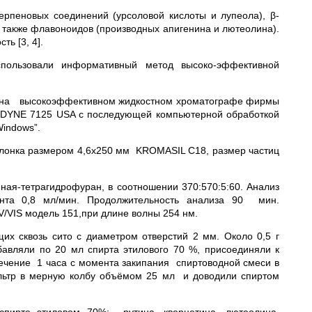
ерпеновых соединений (урсоловой кислоты и лупеола), β-
а также флавоноидов (производных апигенина и лютеолина).
ь [3, 4].
спользовали информативный метод высоко-эффективной
ли на высокоэффективном жидкостном хроматографе фирмы
ODYNE 7125 USA с последующей компьютерной обработкой
indows”.
олонка размером 4,6х250 мм KROMASIL C18, размер частиц
ая-тетрагидрофуран, в соотношении 370:570:5:60. Анализ
ента 0,8 мл/мин. Продолжительность анализа 90 мин.
/VIS модель 151,при длине волны 254 нм.
их сквозь сито с диаметром отверстий 2 мм. Около 0,5 г
авляли по 20 мл спирта этилового 70 %, присоединяли к
ечение 1 часа с момента закипания спиртоводной смеси в
льтр в мерную колбу объёмом 25 мл и доводили спиртом