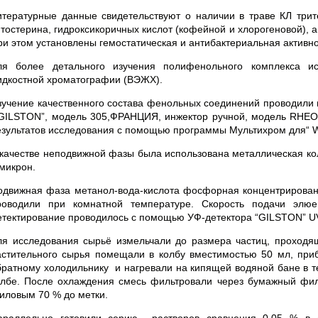
итературные данные свидетельствуют о наличии в траве КЛ трит
итостерина, гидроксикоричных кислот (кофейной и хлорогеновой), 
и этом установлены гемостатическая и антибактериальная активност
ля более детального изучения полифенольного комплекса и
идкостной хроматографии (ВЭЖХ).
зучение качественного состава фенольных соединений проводи
 GILSTON”, модель 305,ФРАНЦИЯ, инжектор ручной, модель RHE
езультатов исследования с помощью программы Мультихром для“ W
 качестве неподвижной фазы была использована металлическая к
 микрон.
одвижная фаза метанол-вода-кислота фосфорная концентрированн
роводили при комнатной температуре. Скорость подачи элю
етектирование проводилось с помощью УФ-детектора “GILSTON” UV
ля исследования сырьё измельчали до размера частиц, проходящ
астительного сырья помещали в колбу вместимостью 50 мл, приб
братному холодильнику и нагревали на кипящей водяной бане в т
олбе. После охлаждения смесь фильтровали через бумажный фи
тиловым 70 % до метки.