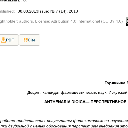
ryachkina E. G.
blished
:
08.08.2013
Issue: № 7 (14), 2013
ghtholder: authors. License: Attribution 4.0 International (CC BY 4.0)
PDF
Cite
Горячкина Е
Доцент, кандидат фармацевтических наук, Иркутски
ANTHENARIA DIOICA— ПЕРСПЕКТИВНОЕ
 работе представлены результаты фитохимического изучения 
апки двудомной с целью обоснования перспективы внедрения это