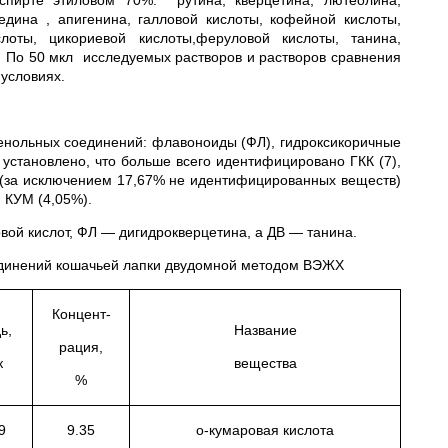
пирте этиловом 70%: рутина, кверцетина, лютеолина,
едина , апигенина, галловой кислоты, кофейной кислоты,
слоты, цикориевой кислоты,феруловой кислоты, танина,
. По 50 мкл исследуемых растворов и растворов сравнения
условиях.
фенольных соединений: флавоноиды (ФЛ), гидроксикоричные
 установлено, что больше всего идентифицировано ГКК (7),
и (за исключением 17,67% не идентифицированных веществ)
 КУМ (4,05%).
ой кислот, ФЛ — дигидрокверцетина, а ДВ — танина.
единений кошачьей лапки двудомной методом ВЭЖХ
Концент-
ь,
Название
рация,
к
вещества
%
9
9.35
о-кумаровая кислота