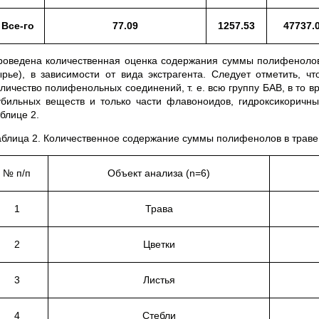
Все-го
77.09
1257.53
47737.
роведена количественная оценка содержания суммы полифенолов 
ырье), в зависимости от вида экстрагента. Следует отметить, 
оличество полифенольных соединений, т. е. всю группу БАВ, в то 
убильных веществ и только части флавоноидов, гидроксикоричных
блице 2.
аблица 2. Количественное содержание суммы полифенолов в траве
№ п/п
Объект анализа (n=6)
1
Трава
2
Цветки
3
Листья
4
Стебли