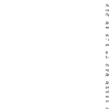
Л
с
Пр
Д
ж
И
“
р
В
5
П
п
Д
Д
р
о
к
э