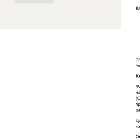
К
Th
im
K
Ф
н
(C
п
р
Ц
к
О