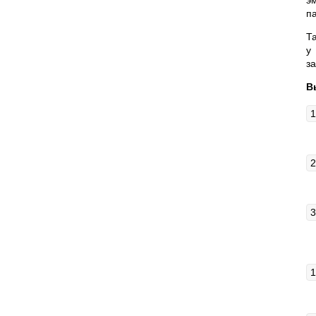
э
па
Т
у
з
В