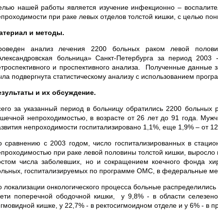
елью нашей работы является изучение инфекционно – воспалител
епроходимости при раке левых отделов толстой кишки, с целью по
атериал и методы.
роведен анализ лечения 2200 больных раком левой полови
Александровская больница» Санкт-Петербурга за период 2003 
етроспективного и проспективного анализа. Полученные данные з
ла подвергнута статистическому анализу с использованием программ 
езультаты и их обсуждение.
сего за указанный период в больницу обратились 2200 больных 
ишечной непроходимостью, в возрасте от 26 лет до 91 года. Муж
азвития непроходимости госпитализировано 1,1%, еще 1,9% – от 12 
о сравнению с 2003 годом, число госпитализированных в стацио
епроходимостью при раке левой половины толстой кишки, выросло 
остом числа заболевших, но и сокращением коечного фонда хир
ольных, госпитализируемых по программе ОМС, в федеральные ме
о локализации онкологического процесса больные распределились т
рети поперечной ободочной кишки, у 9,8% - в области селезеноч
гмовидной кишке, у 22,7% - в ректосигмоидном отделе и у 6% - в п