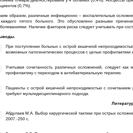
мпиема плевры диагностирована у 4 больных (0,4%). Абсцессы брю
циентов (0,7%).
аким образом, различные инфекционно – воспалительные осложне
 каждого пятого больного. Это обусловлено разными причина
аболеваниями. Наличие факторов риска следует учитывать при сост
ыводы.
При поступлении больных с острой кишечной непроходимостью 
возможных патогенетических процессов с целью профилактики
Учитывая сочетанность различных осложнений, следует как
профилактику с переходом в антибактериальную терапию.
Пациенты с острой кишечной непроходимостью с сочетанием 
требуют мультидисциплинарного подхода.
Литерату
Абдулаев М.А. Выбор хирургической тактики при острых осложне
2007.-250 с.