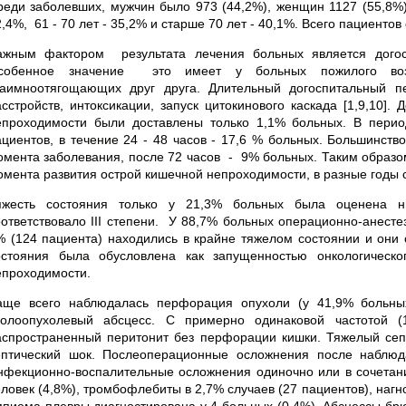
реди заболевших, мужчин было 973 (44,2%), женщин 1127 (55,8%).
,4%, 61 - 70 лет - 35,2% и старше 70 лет - 40,1%. Всего пациентов
ажным фактором результата лечения больных является догосп
собенное значение это имеет у больных пожилого возр
заимноотягощающих друг друга. Длительный догоспитальный пе
асстройств, интоксикации, запуск цитокинового каскада [1,9,10]
епроходимости были доставлены только 1,1% больных. В пери
ациентов, в течение 24 - 48 часов - 17,6 % больных. Большинство
омента заболевания, после 72 часов - 9% больных. Таким образом
омента развития острой кишечной непроходимости, в разные годы 
яжесть состояния только у 21,3% больных была оценена ни
оответствовало III степени. У 88,7% больных операционно-анестез
% (124 пациента) находились в крайне тяжелом состоянии и они с
остояния была обусловлена как запущенностью онкологическо
епроходимости.
аще всего наблюдалась перфорация опухоли (у 41,9% больных)
колоопухолевый абсцесс. С примерно одинаковой частотой (
аспространенный перитонит без перфорации кишки. Тяжелый сепс
ептический шок. Послеоперационные осложнения после наблюда
нфекционно-воспалительные осложнения одиночно или в сочетани
еловек (4,8%), тромбофлебиты в 2,7% случаев (27 пациентов), наг