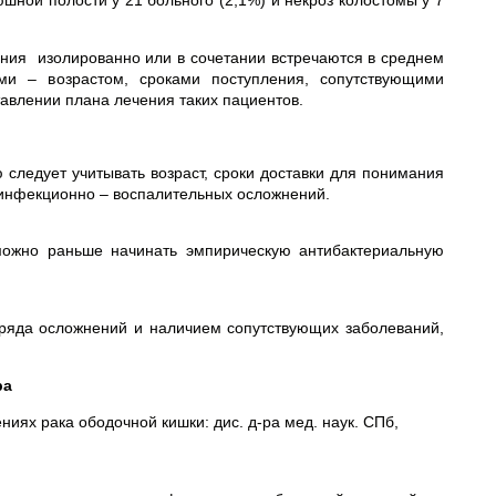
шной полости у 21 больного (2,1%) и некроз колостомы у 7
ния изолированно или в сочетании встречаются в среднем
ми – возрастом, сроками поступления, сопутствующими
авлении плана лечения таких пациентов.
следует учитывать возраст, сроки доставки для понимания
 инфекционно – воспалительных осложнений.
 можно раньше начинать эмпирическую антибактериальную
ряда осложнений и наличием сопутствующих заболеваний,
ра
ниях рака ободочной кишки: дис. д-ра мед. наук. СПб,