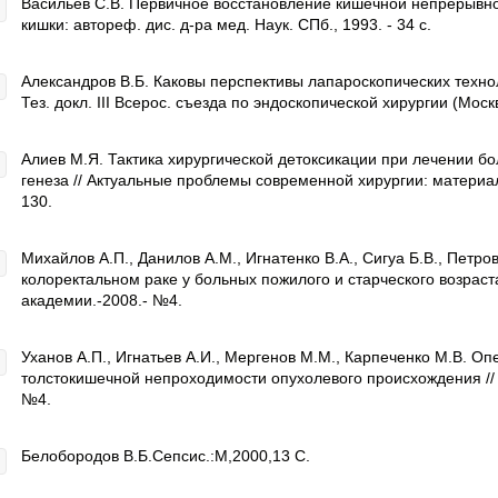
Васильев С.В. Первичное восстановление кишечной непрерывн
кишки: автореф. дис. д-ра мед. Наук. СПб., 1993. - 34 с.
Александров В.Б. Каковы перспективы лапароскопических технол
Тез. докл. III Всерос. съезда по эндоскопической хирургии (Москв
Алиев М.Я. Тактика хирургической детоксикации при лечении б
генеза // Актуальные проблемы современной хирургии: материал
130.
Михайлов А.П., Данилов A.M., Игнатенко В.А., Сигуа Б.В., Петр
колоректальном раке у больных пожилого и старческого возраст
академии.-2008.- №4.
Уханов А.П., Игнатьев А.И., Мергенов М.М., Карпеченко М.В. 
толстокишечной непроходимости опухолевого происхождения //
№4.
Белобородов В.Б.Сепсис.:М,2000,13 С.