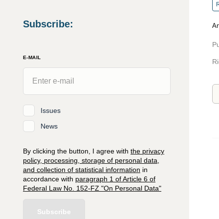
R
Subscribe
:
Ar
Pu
E-MAIL
Ri
Issues
News
By clicking the button, I agree with
the privacy
policy, processing, storage of personal data,
and collection of statistical information
in
accordance with
paragraph 1 of Article 6 of
Federal Law No. 152-FZ "On Personal Data"
Subscribe