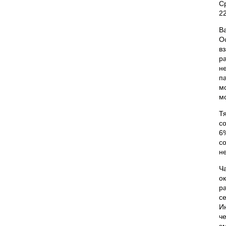
С
22
В
О
в
р
н
п
м
м
Т
с
6
с
н
Ч
о
р
с
И
ч