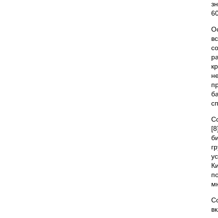
з
60
О
в
с
р
к
н
п
б
с
С
[
б
г
у
К
п
м
С
в