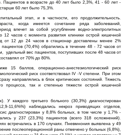
 Пациентов в возрасте до 40 лет было 2,3%, 41 - 60 лет -
 старше 60 лет было 75,3%.
итальный этап, и в частности, его продолжительность.
аста, когда имеется сочетание ряда заболеваний,
риод влечет за собой усугубление водно-электролитных
. До 12 часов с момента развития клиники острой кишечной
од от 12 до 24 часов в стационар доставлены менее 2%
 пациентов (70,4%) обратились в течение 48 - 72 часов от
, удельный вес пациентов, поступивших после 48 часов от
составлял от 70% до 80%.
же 15 баллов, операционно-анестезиологический риск
иологический риск соответствовал IV -V степени. При этом
разу направлялись в блок критических состояний. Тяжесть
го процесса, так и степенью тяжести острой кишечной
. У каждого третьего больного (30,3%) диагностирован
12,9-11,6%%) наблюдались некроз приводящих отделов,
ис диагностирован у 8,8% больных, в том числе у 1,7% -
лись у 237 (23,3%) пациентов (всего 318 осложнений).
ях встречались в 170 случаях. Пневмнония выявлена у 49
ноение послеоперационной раны отмечено у больных (6,8%),