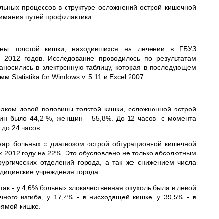
ьных процессов в структуре осложнений острой кишечной
нимания путей профилактики.
ны толстой кишки, находившихся на лечении в ГБУЗ
- 2012 годов. Исследование проводилось по результатам
аносились в электронную таблицу, которая в последующем
Statistika for Windows v. 5.11 и Excel 2007.
раком левой половины толстой кишки, осложненной острой
чин было 44,2 %, женщин – 55,8%. До 12 часов с момента
до 24 часов.
нар больных с диагнозом острой обтурационной кишечной
к 2012 году на 22%. Это обусловлено не только абсолютным
ургических отделений города, а так же снижением числа
дицинские учреждения города.
ак - у 4,6% больных злокачественная опухоль была в левой
ного изгиба, у 17,4% - в нисходящей кишке, у 39,5% - в
рямой кишке.