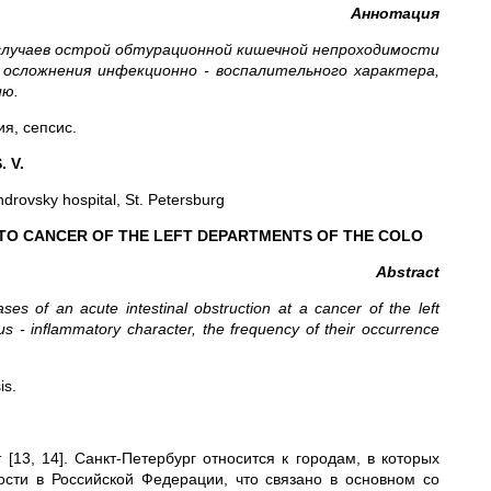
Аннотация
 случаев острой обтурационной кишечной непроходимости
 осложнения инфекционно - воспалительного характера,
ию.
я, сепсис.
. V.
rovsky hospital, St. Petersburg
TO CANCER OF THE LEFT DEPARTMENTS OF THE COLO
Abstract
es of an acute intestinal obstruction at a cancer of the left
us - inflammatory character, the frequency of their occurrence
is.
13, 14]. Санкт-Петербург относится к городам, в которых
ости в Российской Федерации, что связано в основном со