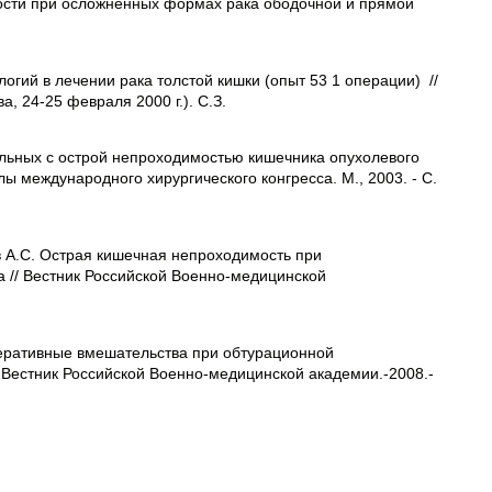
ости при осложненных формах рака ободочной и прямой
огий в лечении рака толстой кишки (опыт 53 1 операции) //
а, 24-25 февраля 2000 г.). С.З.
ольных с острой непроходимостью кишечника опухолевого
ы международного хирургического конгресса. М., 2003. - С.
ов A.C. Острая кишечная непроходимость при
а // Вестник Российской Военно-медицинской
Оперативные вмешательства при обтурационной
 Вестник Российской Военно-медицинской академии.-2008.-