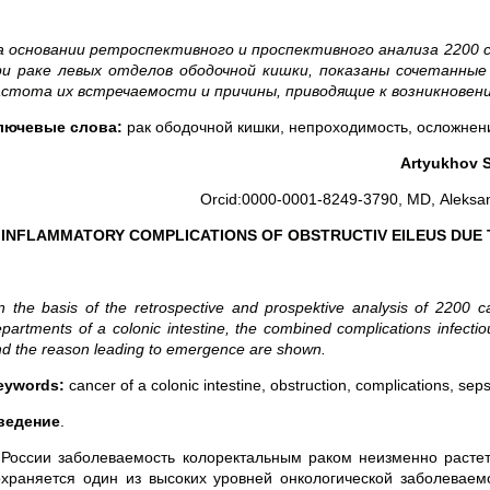
а основании ретроспективного и проспективного анализа 2200
ри раке левых отделов ободочной кишки, показаны сочетанные
астота их встречаемости и причины, приводящие к возникновен
лючевые слова:
рак ободочной кишки, непроходимость, осложнени
Artyukhov S
Orcid:0000-0001-8249-3790, MD, Aleksand
INFLAMMATORY COMPLICATIONS OF OBSTRUCTIV EILEUS DUE 
 the basis of the retrospective and prospektive analysis of 2200 cas
partments of a colonic intestine, the combined complications infectio
d the reason leading to emergence are shown.
eywords:
cancer of a colonic intestine, obstruction, complications, seps
ведение
.
 России заболеваемость колоректальным раком неизменно растет [
охраняется один из высоких уровней онкологической заболеваем