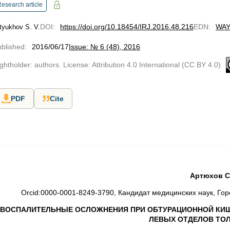
esearch article
DOI
:
https://doi.org/10.18454/IRJ.2016.48.216
EDN
:
WA
tyukhov S. V.
blished
:
2016/06/17
Issue: № 6 (48), 2016
ghtholder: authors. License: Attribution 4.0 International (CC BY 4.0)
PDF
Cite
Артюхов С
Orcid:0000-0001-8249-3790, Кандидат медицинских наук, Го
ВОСПАЛИТЕЛЬНЫЕ ОСЛОЖНЕНИЯ ПРИ ОБТУРАЦИОННОЙ КИ
ЛЕВЫХ ОТДЕЛОВ ТО