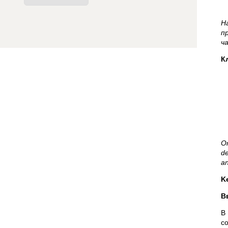
Н
п
ч
К
On
de
an
K
В
В
с