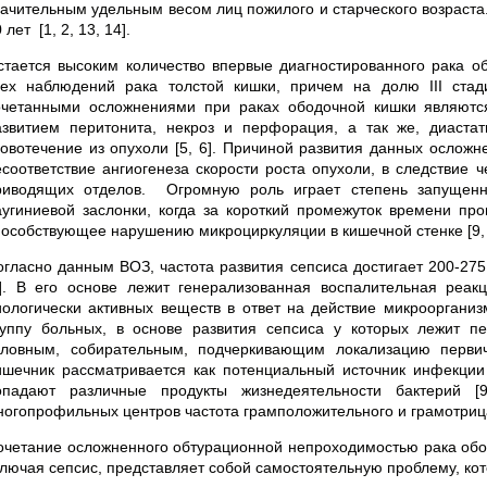
начительным удельным весом лиц пожилого и старческого возраста
 лет [1, 2, 13, 14].
стается высоким количество впервые диагностированного рака обо
сех наблюдений рака толстой кишки, причем на долю III ста
очетанными осложнениями при раках ободочной кишки являютс
азвитием перитонита, некроз и перфорация, а так же, диаста
ровотечение из опухоли [5, 6]. Причиной развития данных осложн
есоответствие ангиогенеза скорости роста опухоли, в следствие 
риводящих отделов. Огромную роль играет степень запущенно
аугиниевой заслонки, когда за короткий промежуток времени пр
пособствующее нарушению микроциркуляции в кишечной стенке [9, 
огласно данным ВОЗ, частота развития сепсиса достигает 200-275 
8]. В его основе лежит генерализованная воспалительная реа
иологически активных веществ в ответ на действие микроорганиз
руппу больных, в основе развития сепсиса у которых лежит п
словным, собирательным, подчеркивающим локализацию первич
ишечник рассматривается как потенциальный источник инфекции и
опадают различные продукты жизнедеятельности бактерий [
ногопрофильных центров частота грамположительного и грамотрицат
очетание осложненного обтурационной непроходимостью рака обо
ключая сепсис, представляет собой самостоятельную проблему, кот