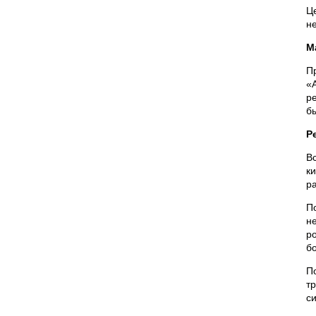
Ц
н
М
П
«
р
бы
Р
В
к
р
П
н
р
б
П
т
си