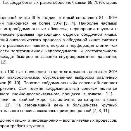
. Так среди больных раком ободочной кишки 65-75% старше
дочной кишки III-IV стадии, который составляет 81 - 90%
дии приходится не более 30% [3, 4]. Наиболее частыми
я интраабдоминальные абсцессы, перфорации опухоли с
тические разрывы приводящих отделов ободочной кишки,
ений онкологического процесса в ободочной кишке считают
чего развивается ишемия, некроз и перфорация стенки, как
сти толстокишечной непроходимости и состоятельность
оисходит быстрое повышение внутрипросветного давления,
12].
на 100 тыс. населения в год, а летальность достигает 80%
кция макроорганизма, обусловленная выбросом различных
мов [9, 10]. Понятие «абдоминальный» сепсис объединяет
еритонит. Сам термин «абдоминальный сепсис» является
ного гнойно-воспалительного процесса в животе. [11].
ли, по крайней мере, как источник, из которого в кровь
9, 11]. На сегодняшний день в большинстве крупных
ельного сепсиса оказалась примерно равной [7, 8, 11].
дочной кишки и инфекционно – воспалительных процессов,
орая требует изучения.