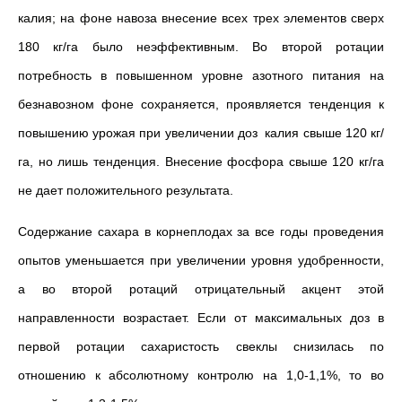
калия; на фоне навоза внесение всех трех элементов сверх
180 кг/га было неэффектив­ным. Во второй ротации
потребность в повышенном уровне азотного питания на
безнавозном фоне сохраняется, проявляется тенденция к
повышению урожая при увеличении доз калия свыше 120 кг/
га, но лишь тенденция. Внесение фосфора свыше 120 кг/га
не дает положи­тельного результата.
Содержание сахара в корнеплодах за все годы проведения
опы­тов уменьшается при увеличении уровня удобренности,
а во второй ротаций отрицательный акцент этой
направленности возрас­тает. Если от максимальных доз в
первой ротации са­харистость свеклы снизилась по
отношению к абсолютному контролю на 1,0-1,1%, то во