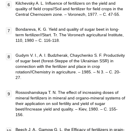
Kilchevsky A. L. Influence of fertilizers on the yield and
quality of field crops//Soil and fertilizer for field crops in the
Central Chernozem zone. – Voronezh, 1977. – C. 47-55.
Bondareva, K. G. Yield and quality of sugar beet in long-
term fertilizer//Start. Tr. The Voronezh agricultural Institute,
110, 1980 – C. 116-118.
Gudym V. I., A. I. Budzherak, Chaychenko S. F. Productivity
of sugar beet (forest-Steppe of the Ukrainian SSR) in
connection with the fertilizer and place in crop
rotation//Chemistry in agriculture. – 1985. – N 3. – C. 20-
27.
Rossoshanskaya T. N. The effect of increasing doses of
mineral fertilizers in mineral and organo-mineral systems of
their application on soil fertility and yield of sugar
beet//Increase yield and quality. – Kiev, 1980. – C. 155-
156.
Beech J. A., Gamow G. L. the Efficacy of fertilizers in grain-