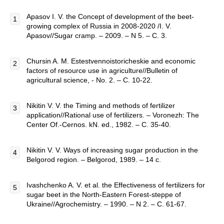
Apasov I. V. the Concept of development of the beet-
growing complex of Russia in 2008-2020 /I. V.
Apasov//Sugar cramp. – 2009. – N 5. – C. 3.
Chursin A. M. Estestvennoistoricheskie and economic
factors of resource use in agriculture//Bulletin of
agricultural science, - No. 2. – C. 10-22.
Nikitin V. V. the Timing and methods of fertilizer
application//Rational use of fertilizers. – Voronezh: The
Center Of.-Cernos. kN. ed., 1982. – C. 35-40.
Nikitin V. V. Ways of increasing sugar production in the
Belgorod region. – Belgorod, 1989. – 14 c.
Ivashchenko A. V. et al. the Effectiveness of fertilizers for
sugar beet in the North-Eastern Forest-steppe of
Ukraine//Agrochemistry. – 1990. – N 2. – C. 61-67.