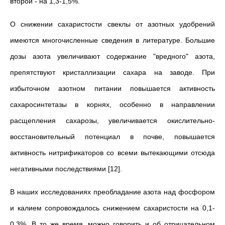
второй - на 1,3-1,5%.
О снижении сахаристости свеклы от азотных удобрений
имеются многочисленные сведения в литературе. Большие
дозы азота увеличи­вают содержание "вредного" азота,
препятствуют кристаллизации са­хара на заводе. При
избыточном азотном питании повышается активность
сахаросинтетазы в корнях, особенно в направлении
расщепления сахарозы, увеличивается окислительно-
восстановительный потенциал в почве, повышается
активность нитрификаторов со всеми вытекающими отсюда
негативными последствиями [12].
В наших исследованиях преобладание азота над фосфором
и ка­лием сопровождалось снижением сахаристости на 0,1-
0,3%. В то же время
можно говорить и об отрицательном