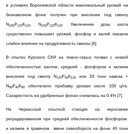
в условиях Воро­нежской области максимальный урожай на
безнавозном фоне получен при внесении под свеклу
N
Р
К
, N
Р
К
. Увеличение до­зы азота
180
120
120
240
120
120
существенно повышает урожай, фосфор и калий оказали
сла­бое влияние на продуктивность свеклы [6].
В опытах Курского СХИ на темно-серых почвах с низкой
обеспеченностью азотом, средней - фосфором и калием
внесение под свеклу N
Р
К
или 20 тонн навоза +
120
40
120
N
Р
К
обеспечило прибавку урожая около 100 ц/га.
90
40
90
Сахаристость на удобренных фонах снизилась на 0,4% [7].
На Черкасской опытной станции на черноземе
реградированном при средней обеспеченности фосфором
и калием в травяном звене севооборота на фоне 40 тонн