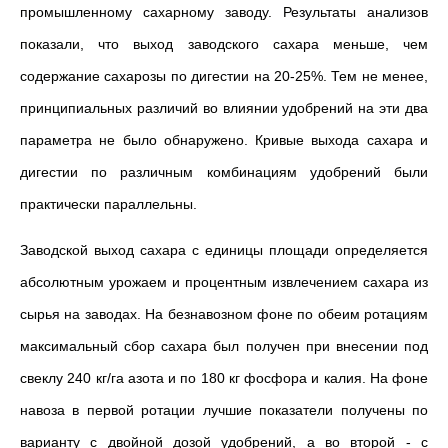
промышлен­ному сахарному заводу. Результаты анализов
показали, что выход заводского сахара меньше, чем
содержание сахарозы по дигестии на 20-25%. Тем не менее,
принципиальных различий во вли­янии удобрений на эти два
параметра не было обнаружено. Кривые выхода сахара и
дигестии по различным комбинациям удобрений были
практически параллельны.
Заводской выход сахара с единицы площади определяется
абсо­лютным урожаем и процентным извлечением сахара из
сырья на заво­дах. На безнавозном фоне по обеим ротациям
максимальный сбор сахара был получен при внесении под
свеклу 240 кг/га азота и по 180 кг фосфора и калия. На фоне
навоза в первой ро­тации лучшие показатели получены по
варианту с двойной дозой удобрений, а во второй - с