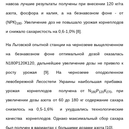
навоза лучшие результаты получены при внесении 120 кг/га
азота, фосфора и калия, а на безнавозном фоне - от
(NРК)
. Увеличение доз не повышало урожая корнеплодов
180
и снижало сахаристость на 0,6-1,0% [8].
На Льговской опытной станции на черноземе выщелоченном
на безнавозном фоне оптимальной дозой оказалась
N180Р120К120, даль­нейшее увеличение дозы не привело к
росту урожая [9]. На черноземе оподзоленном
левобережной Лесостепи Укра­ины наибольшая прибавка
урожая корнеплодов получена от N
Р
К
, при
180
120
270
увеличении дозы азота от 60 до 180 кг содержа­ние сахара
снизилось на 0,5-1,6% и ухудшались технологические
качества корнеплодов. Однако максимальный сбор сахара
был получен в вариантах с большими дозами азота [10].