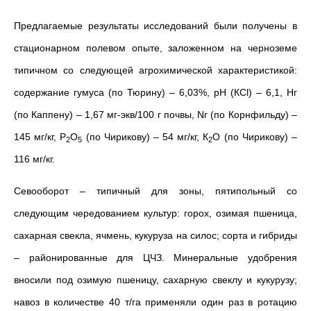
Предлагаемые результаты исследований были получены в
стационарном полевом опыте, заложенном на черноземе
типичном со следующей агрохимической характеристикой:
содержание гумуса (по Тюрину) – 6,03%, рН (КСl) – 6,1, Нг
(по Каппену) – 1,67 мг-экв/100 г почвы, Nг (по Корнфильду) –
145 мг/кг, Р
О
(по Чирикову) – 54 мг/кг, К
O (по Чирикову) –
2
5
2
116 мг/кг.
Севооборот – типичный для зоны, пятипольный со
следующим чередованием культур: горох, озимая пшеница,
сахарная свекла, ячмень, кукуруза на силос; сорта и гибриды
– районированные для ЦЧЗ. Минеральные удобрения
вносили под озимую пшеницу, сахарную свеклу и кукурузу;
навоз в количестве 40 т/га применяли один раз в ротацию