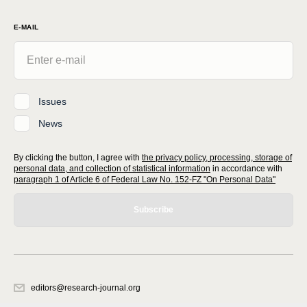
E-MAIL
Issues
News
By clicking the button, I agree with
the privacy policy, processing, storage of
personal data, and collection of statistical information
in accordance with
paragraph 1 of Article 6 of Federal Law No. 152-FZ "On Personal Data"
Subscribe
editors@research-journal.org
620066, Sverdlovsk region, Yekaterinburg, st. Akademicheskaya, 11A,