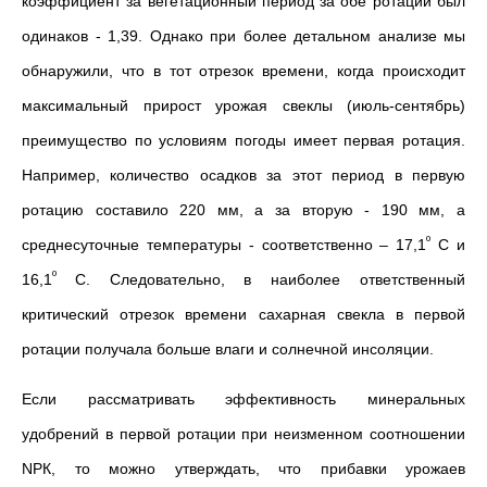
коэффициент за вегетационный период за обе ротации был
одинаков - 1,39. Однако при более детальном анализе мы
обнаружили, что в тот отрезок времени, когда происходит
максимальный прирост урожая свеклы (июль-сентябрь)
преимущество по условиям погоды имеет первая ротация.
Напри­мер, количество осадков за этот период в первую
ротацию составило 220 мм, а за вторую - 190 мм, а
º
среднесуточные температуры - соответственно – 17,1
С и
º
16,1
С. Сле­довательно, в наиболее ответственный
критический отрезок времени сахарная свекла в первой
ротации получала больше влаги и солнеч­ной инсоляции.
Если рассматривать эффективность минеральных
удобрений в первой ротации при неизменном соотношении
NРК, то можно утверж­дать, что прибавки урожаев