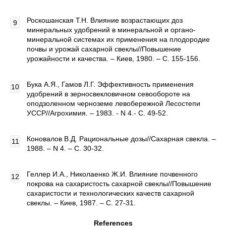
Роскошанская Т.Н. Влияние возрастающих доз
минеральных удобрений в минеральной и органо-
минеральной системах их применения на плодородие
почвы и урожай сахарной свеклы//Повышение
урожайности и качества. – Киев, 1980. – C. 155-156.
Бука А.Я., Гамов Л.Г. Эффективность применения
удобрений в зерносвекловичном севообороте на
оподзоленном черноземе левобережной Лесостепи
УССР//Агрохимия. – 1983. - N 4.- C. 49-52.
Коновалов В.Д. Рациональные дозы//Сахарная свекла. –
1988. – N 4. – C. 30-32.
Геллер И.А., Николаенко Ж.И. Влияние почвенного
покрова на сахаристость сахарной свеклы//Повышение
сахаристости и технологических качеств сахарной
свеклы. – Киев, 1987. – C. 27-31.
References