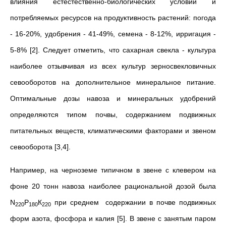
влияния естестественно-биологических условий и
потребляемых ресурсов на продуктивность рас­тений: погода
- 16-20%, удобрения - 41-49%, семена - 8-12%, иррига­ция -
5-8% [2]. Следует отметить, что сахарная свекла - культура
наиболее отзывчивая из всех культур зер­носвекловичных
севооборотов на дополнительное минеральное пита­ние.
Оптимальные дозы навоза и минеральных удобрений
определяются типом почвы, содержанием подвижных
питательных веществ, климати­ческими факторами и звеном
севооборота [3,4].
Например, на черноземе типичном в звене с клевером на
фоне 20 тонн навоза наиболее рациональной дозой была
N
Р
К
при среднем содержании в почве подвижных
220
180
220
форм азота, фосфора и калия [5]. В звене с занятым паром