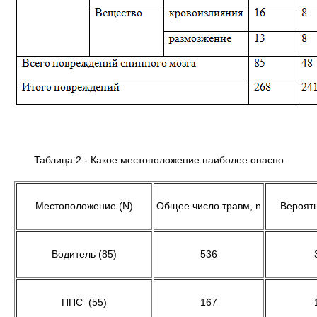
Таблица 2 - Какое местоположение наиболее опасно
Местоположение (N)
Общее число травм, n
Вероят
Водитель (85)
536
ППС (55)
167