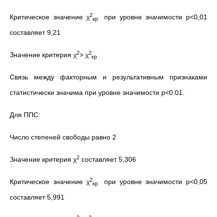
2
Критическое значение χ
при уровне значимости р<0,01
кр
составляет 9,21
2
2
Значение критерия χ
> χ
кр
Связь между факторным и результативным признаками
статистически значима при уровне значимости р<0.01.
Для ППС:
Число степеней свободы равно 2
2
Значение критерия χ
составляет 5,306
2
Критическое значение χ
при уровне значимости р<0,05
кр
составляет 5,991