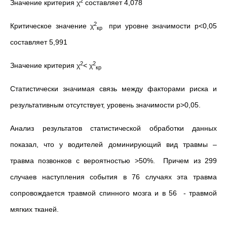
2
Значение критерия χ
составляет 4,078
2
Критическое значение χ
при уровне значимости р<0,05
кр
составляет 5,991
2
2
Значение критерия χ
< χ
кр
Статистически значимая связь между факторами риска и
результативным отсутствует, уровень значимости р>0,05.
Анализ результатов статистической обработки данных
показал, что у водителей доминирующий вид травмы –
травма позвонков с вероятностью >50%. Причем из 299
случаев наступления события в 76 случаях эта травма
сопровождается травмой спинного мозга и в 56 - травмой
мягких тканей.