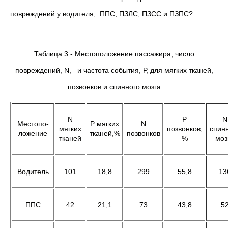
повреждений у водителя, ППС, ПЗЛС, ПЗСС и ПЗПС?
Таблица 3 - Местоположение пассажира, число
повреждений, N, и частота события, Р, для мягких тканей,
позвонков и спинного мозга
N
P
N
Местопо-
P мягких
N
мягких
позвонков,
спин
ложение
тканей,%
позвонков
тканей
%
моз
Водитель
101
18,8
299
55,8
13
ППС
42
21,1
73
43,8
5