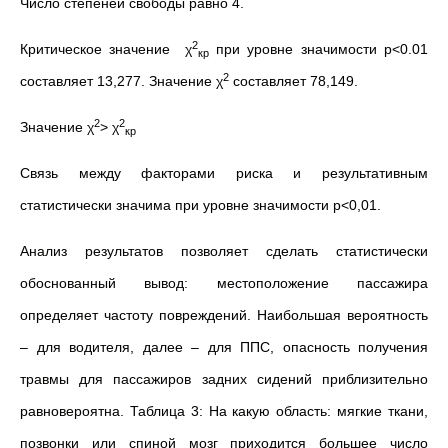
Число степеней свободы равно 4.
2
Критическое значение χ
при уровне значимости p<0.01
кр
2
составляет 13,277. Значение χ
составляет 78,149.
2
2
Значение χ
> χ
кр
Связь между факторами риска и результативным
статистически значима при уровне значимости р<0,01.
Анализ результатов позволяет сделать статистически
обоснованный вывод: местоположение пассажира
определяет частоту повреждений. Наибольшая вероятность
– для водителя, далее – для ППС, опасность получения
травмы для пассажиров задних сидений приблизительно
равновероятна. Таблица 3: На какую область: мягкие ткани,
позвонки или спиной мозг приходится большее число