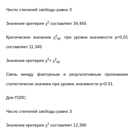
Число степеней свободы равно 3
2
Значение критерия χ
составляет 34,465
2
Критическое значение χ
при уровне значимости р<0,01
кр
составляет 11,345
2
2
Значение критерия χ
> χ
кр
Связь между факторным и результативным признаками
статистически значима при уровне значимости р<0.01.
Для ПЗЛС:
Число степеней свободы равно 3
2
Значение критерия χ
составляет 12,380