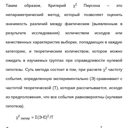
2
Таким образом, Критерий χ
Пирсона – это
непараметрический метод, который позволяет оценить
значимость различий между фактическим (выявленным в
результате исследования) количеством исходов или
качественных характеристик выборки, попадающих в каждую
категорию, и теоретическим количеством, которое можно
ожидать в изучаемых группах при справедливости нулевой
2
гипотезы. Суть метода состоит в том, при расчете χ
частоту
события, определенную экспериментально (Э) сравнивают с
частотой теоретической (Т), которая рассчитывается, исходя
из предположения, что все события равновероятны (нулевая
гипотеза).
2
2
χ
= Σ(Э-Е)
/Т
эмпир
2