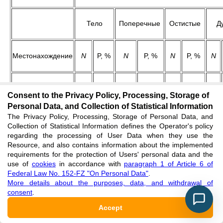
Тело
Поперечные
Остистые
Д
Местонахождение
N
P, %
N
P, %
N
P, %
N
Водитель
204
68,0
36
12,0
33
11,0
25
Consent to the Privacy Policy, Processing, Storage of
Personal Data, and Collection of Statistical Information
The Privacy Policy, Processing, Storage of Personal Data, and
ППС
47
64,7
12
16,4
2
2,7
12
Collection of Statistical Information defines the Operator's policy
regarding the processing of User Data when they use the
Resource, and also contains information about the implemented
ПЗЛС
15
83,3
0
0
3
16,7
0
requirements for the protection of Users' personal data and the
use of
cookies
in accordance with
paragraph 1 of Article 6 of
Federal Law No. 152-FZ "On Personal Data"
.
More details about the purposes, data, and withdrawal of
ПЗСС
14
60,9
2
8,7
4
17,4
3
consent
.
Accept
ПЗПС
1
5,3
4
21
14
73
0