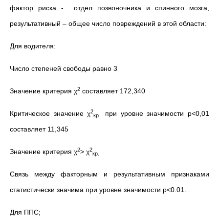
фактор риска - отдел позвоночника и спинного мозга,
результативный – общее число повреждений в этой области:
Для водителя:
Число степеней свободы равно 3
2
Значение критерия χ
составляет 172,340
2
Критическое значение χ
при уровне значимости р<0,01
кр
составляет 11,345
2
2
Значение критерия χ
> χ
кр.
Связь между факторным и результативным признаками
статистически значима при уровне значимости р<0.01.
Для ППС;