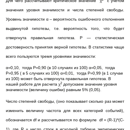
Для чего рассчитывают критическое значение χ
с учетом
значения уровня значимости и числа степеней свободы.
Уровень значимости α – вероятность ошибочного отклонения
выдвинутой гипотезы, т.е. вероятность того, что будет
отвергнута правильная гипотеза. Р — статистическая
достоверность принятия верной гипотезы. В статистике чаще
всего пользуются тремя уровнями значимости:
α=0,10, тогда Р=0,90 (в 10 случаях из 100) α=0,05, тогда
Р=0,95 ( в 5 случаях из 100) α=0,01, тогда Р=0,99 (в 1 случае
из 100) может быть отвергнута правильная гипотеза. В
2
нашей работе для расчета χ
допускаем значение уровня
значимости (величину ошибки) равным 5% (0,05).
Число степеней свободы, (оно показывает сколько раз может
изменить величину частота для всех категорий событий),
обозначается df и рассчитывается по формуле df = (R-1)*(C-
1), где R = число строк в исходной таблице эмпирических