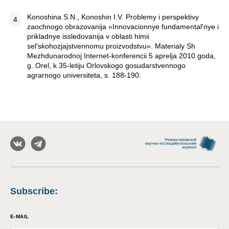
Konoshina S.N., Konoshin I.V. Problemy i perspektivy
zaochnogo obrazovanija «Innovacionnye fundamental'nye i
prikladnye issledovanija v oblasti himii
sel'skohozjajstvennomu proizvodstvu». Materialy Sh
Mezhdunarodnoj Internet-konferencii 5 aprelja 2010 goda,
g. Orel, k 35-letiju Orlovskogo gosudarstvennogo
agrarnogo universiteta, s. 188-190.
Subscribe
:
E-MAIL