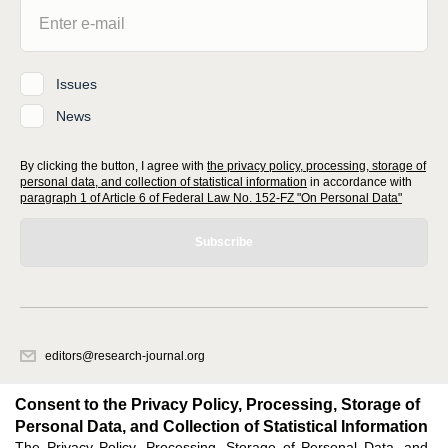
Issues
News
By clicking the button, I agree with
the privacy policy, processing, storage of
personal data, and collection of statistical information
in accordance with
paragraph 1 of Article 6 of Federal Law No. 152-FZ "On Personal Data"
Subscribe
editors@research-journal.org
620066, Sverdlovsk region, Yekaterinburg, st. Akademicheskaya, 11A,
office 1
Consent to the Privacy Policy, Processing, Storage of
Personal Data, and Collection of Statistical Information
The Privacy Policy, Processing, Storage of Personal Data, and
Feedback