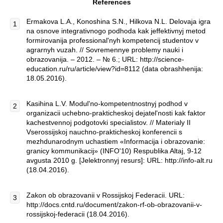
R
eferences
Ermakova L.A., Konoshina S.N., Hilkova N.L. Delovaja igra
na osnove integrativnogo podhoda kak jeffektivnyj metod
formirovanija professional'nyh kompetencij studentov v
agrarnyh vuzah. // Sovremennye problemy nauki i
obrazovanija. – 2012. – № 6.; URL: http://science-
education.ru/ru/article/view?id=8112 (data obrashhenija:
18.05.2016).
Kasihina L.V. Modul'no-kompetentnostnyj podhod v
organizacii uchebno-prakticheskoj dejatel'nosti kak faktor
kachestvennoj podgotovki specialistov. // Materialy II
Vserossijskoj nauchno-prakticheskoj konferencii s
mezhdunarodnym uchastiem «Informacija i obrazovanie:
granicy kommunikacij» (INFO'10) Respublika Altaj, 9-12
avgusta 2010 g. [Jelektronnyj resurs]: URL: http://info-alt.ru
(18.04.2016).
Zakon ob obrazovanii v Rossijskoj Federacii. URL:
http://docs.cntd.ru/document/zakon-rf-ob-obrazovanii-v-
rossijskoj-federacii (18.04.2016).