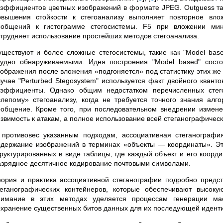
оэффициентов цветных изображений в формате JPEG. Outguess та
овышения стойкости к стегоанализу выполняет повторное вл
ообщений к гистограмме стегосистемы. F5 при вложении мин
атрудняет использование простейших методов стегоанализа.
уществуют и более сложные стегосистемы, такие как "Model bas
рудно обнаруживаемыми. Идея построения "Model based" состо
зображения после вложения «подгоняется» под статистику этих ж
лучае "Perturbed Stegosystem" используется факт двойного кван
оэффициенты. Однако общим недостатком перечисленных стего
слепому» стегоанализу, когда не требуется точного знания а
ообщение. Кроме того, при последовательном внедрении изменен
язвимость к атакам, а полное использование всей стеганографиче
 противовес указанным подходам, ассоциативная стеганографи
одержание изображений в терминах «объекты — координаты». Эт
труктурированных в виде таблицы, где каждый объект и его коорд
азрядное десятичное кодирование почтовыми символами.
еория и практика ассоциативной стеганографии подробно предс
теганографических контейнеров, которые обеспечивают высоку
нимание в этих методах уделяется процессам генерации мас
охранение существенных битов данных для их последующей идент