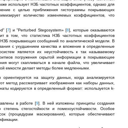
кже использует НЗБ частотных коэффициентов, однако для
ожение с целью приближения гистограммы покрывающих
имизирует количество изменяемых коэффициентов, что
ed"
[
7
]
и "Perturbed Stegosystem»
[
8
]
, которые оказываются
ит в том, что статистика НЗБ частотных коэффициентов
е НЗБ покрывающих сообщений по аналитической модели. В
тования с ухудшением качества и вложение в определенные
систем является их неустойчивость к так называемому
лгоритмов погружения скрытой информации в покрывающее
ия могут скапливаться в начале файла, что увеличивает
ской емкости делает методы более медленными.
я ориентируется на защиту данных, когда анализируется
от метод рассматривает изображения как наборы данных,
инаты кодируются в определенный формат: используется k-
тавлены в работе
[
9
]
. В ней изложены принципы создания
ю степень стегостойкости и помехоустойчивости. Особое
ок (процедурам маскирования), которые обеспечивают
ификации.