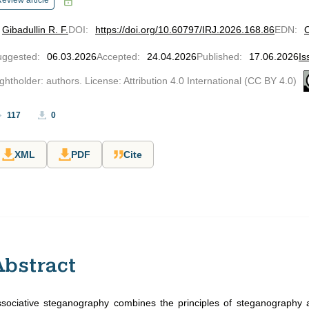
eview article
Gibadullin R. F.
DOI
:
https://doi.org/10.60797/IRJ.2026.168.86
EDN
:
uggested
:
06.03.2026
Accepted
:
24.04.2026
Published
:
17.06.2026
Is
ghtholder: authors. License: Attribution 4.0 International (CC BY 4.0)
117
0
XML
PDF
Cite
Abstract
sociative steganography combines the principles of steganography 