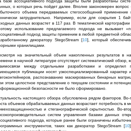
а базе ассоциативного подхода защиты были разработаны сис
анных, о которых речь пойдет далее. Вполне закономерен вопрос 
збыточного объема передаваемых стегосообщений применение п
ехнически затруднительно. Например, если для сокрытия 1 ба
сходных данных возрастет в 117 раз. В тематической картографии
оэтому использование предлагаемого подхода не вызывает «
ссоциативный подход защиты применим в любой предметной област
азработанному декоратору StegoStream
[
10
]
, который обеспечи
порными хранилищами.
есмотря на значительный объем накопленных результатов в на
ремени в научной литературе отсутствует систематический обзор, 
заимосвязи между отдельными разработками и определил п
меющиеся публикации носят узкоспециализированный характер
тегоконтейнеров, распознаванию маскированных бинарных матри
ри этом целостное представление о текущем состоянии и потенциа
нформационной безопасности не было сформировано.
ктуальность настоящего обзора обусловлена рядом факторов. Во-
оста объемов обрабатываемых данных возрастает потребность в м
омехозащищенностью и стеганографической скрытностью. Во-втор
ысокопроизводительных систем управления базами данных откр
ссоциативного подхода, которые ранее были ограничены избыточн
рограммных инструментов, таких как декоратор StegoStream
[
10
]