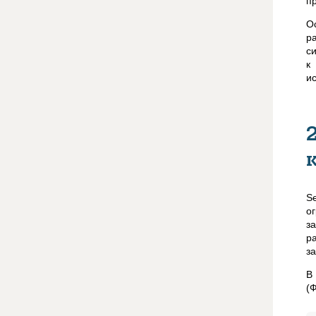
п
О
р
с
к
и
S
о
з
р
з
В
(