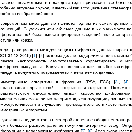
ставался незаметным, в последние годы привлекает всё больш
собенно актуален подход, известный как ассоциативная стеганогр
бработке изображений сцен.
 современном мире данные являются одним из самых ценных ак
рганизаций. С увеличением объемов данных и их значимости воз
нформационной безопасности цифровых сведений является крит
оступа или кражи.
реди традиционных методов защиты цифровых данных широко 
ОСТ 34.12-2018)
[
1
]
,
[
2
]
, которые делают содержимое нечитаемым б
вляется неспособность самостоятельно корректировать оши
ашифрованных данных. В случае появления таких ошибок зашифров
риведет к получению поврежденных и нечитаемых данных.
симметричные алгоритмы шифрования (RSA, ECC)
[
3
]
,
[
4
]
о
спользования пары ключей — открытого и закрытого. Помимо о
арактеризуются относительно низкой скоростью шифровани
ычислительной сложностью алгоритмов, использующих длинные кл
омехоустойчивости и улучшения производительности часто испол
имметричные алгоритмы.
т указанных недостатков в некоторой степени свободны стеганог
ремя большое распространение получили алгоритмы Jsteg, Outgu
нформации в неподвижные изображения
[
5
]
,
[
6
]
. Jsteg вкладывает