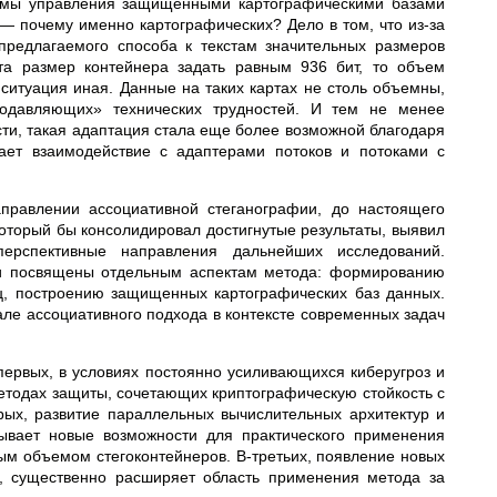
темы управления защищенными картографическими базами
— почему именно картографических? Дело в том, что из-за
редлагаемого способа к текстам значительных размеров
йта размер контейнера задать равным 936 бит, то объем
 ситуация иная. Данные на таких картах не столь объемны,
подавляющих» технических трудностей. И тем не менее
и, такая адаптация стала еще более возможной благодаря
вает взаимодействие с адаптерами потоков и потоками с
правлении ассоциативной стеганографии, до настоящего
который бы консолидировал достигнутые результаты, выявил
ерспективные направления дальнейших исследований.
 и посвящены отдельным аспектам метода: формированию
ц, построению защищенных картографических баз данных.
ле ассоциативного подхода в контексте современных задач
первых, в условиях постоянно усиливающихся киберугроз и
етодах защиты, сочетающих криптографическую стойкость с
ых, развитие параллельных вычислительных архитектур и
ывает новые возможности для практического применения
ым объемом стегоконтейнеров. В-третьих, появление новых
, существенно расширяет область применения метода за