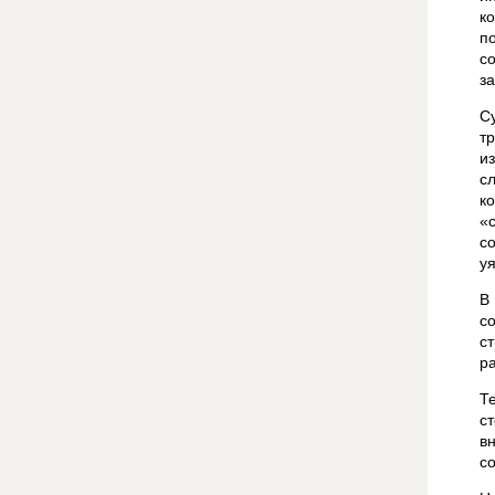
к
п
с
з
С
т
и
с
к
«
с
у
В
с
с
р
Т
с
в
с