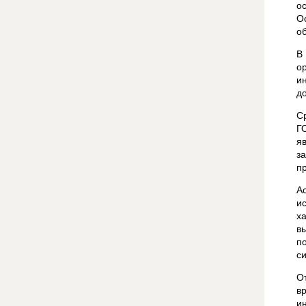
о
О
о
В
о
и
д
С
Г
я
з
п
А
и
х
в
п
с
О
в
и