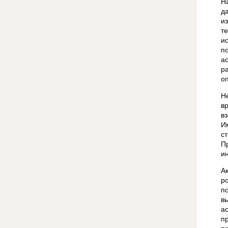
Н
д
и
т
и
п
а
р
о
Н
в
в
И
с
П
и
А
р
п
в
а
п