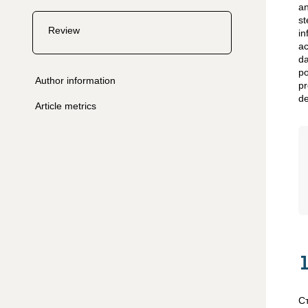
a
st
Review
i
ac
da
po
Author information
pr
de
Article metrics
С