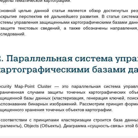
ределы тематической картографии.
сновной целью данной статьи является обзор достигнутых рез
аскрытие перспектив её дальнейшего развития. В статье систем
истемы управления защищенными картографическими базами данн
 защите текстовых сведений, а также обозначены направлени
сследований.
2. Параллельная система уп
картографическими базами д
ecurity Map-Point Cluster — это параллельная система упра
граниченная случаем защиты точечных картографических об
ащищенной базы данных (кластеризация, генерация ключей, поиск 
аспознавание бинарных изображений. Рассмотрим принцип форми
ащищенного хранения точечных объектов картографии.
 соответствии с принципами кластеризации строится база данны
Фрагменты), Objects (Объекты). Диаграмма «сущность-связь» этой б