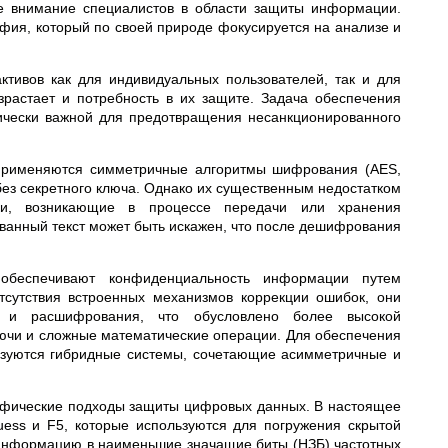
ее внимание специалистов в области защиты информации.
афия, который по своей природе фокусируется на анализе и
тивов как для индивидуальных пользователей, так и для
растает и потребность в их защите. Задача обеспечения
ически важной для предотвращения несанкционированного
применяются симметричные алгоритмы шифрования (AES,
ез секретного ключа. Однако их существенным недостатком
бки, возникающие в процессе передачи или хранения
анный текст может быть искажен, что после дешифрования
беспечивают конфиденциальность информации путем
тсутствия встроенных механизмов коррекции ошибок, они
я и расшифрования, что обусловлено более высокой
ючи и сложные математические операции. Для обеспечения
ьзуются гибридные системы, сочетающие асимметричные и
рафические подходы защиты цифровых данных. В настоящее
ess и F5, которые используются для погружения скрытой
 информацию в наименьшие значащие биты (НЗБ) частотных