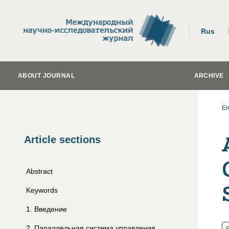
Rus
ABOUT JOURNAL
ARCHIVE
En
Article sections
Abstract
Keywords
1
.
Введение
2
.
Параллельная система управления