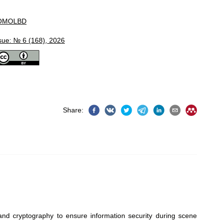
OMOLBD
sue: № 6 (168), 2026
Share
:
and cryptography to ensure information security during scene