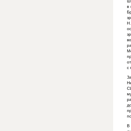
Ш
в
Б
з
Н
о
з
в
р
М
п
о
с
З
Н
С
м
р
д
п
п
В