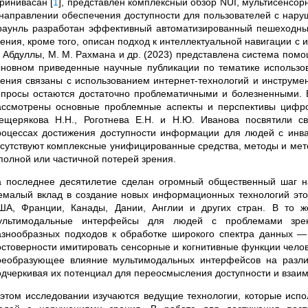
ринивасан
[
1
]
, представлен комплексный обзор NUI, мультисенсор
 направлении обеспечения доступности для пользователей с наруш
раунль разработан эффективный автоматизированный пешеходн
рения, кроме того, описан подход к интеллектуальной навигации с
. Абдуллы, М. М. Рахмана и др. (2023) представлена система по
сновном приведенные научные публикации по тематике использ
рения связаны с использованием интернет-технологий и инструме
опросы остаются достаточно проблематичными и болезненными. В 
ассмотрены основные проблемные аспекты и перспективы цифр
ещерякова H.H., Роготнева E.H. и Н.Ю. Иванова посвятили с
роцессах достижения доступности информации для людей с ин
тсутствуют комплексные унифицированные средства, методы и ме
 полной или частичной потерей зрения.
а последнее десятилетие сделан огромный общественный шаг н
емалый вклад в создание новых информационных технологий это
ША, Франции, Канады, Дании, Англии и других стран. В то 
ультимодальные интерфейсы для людей с проблемами зрен
азнообразных подходов к обработке широкого спектра данных — 
остоверности имитировать сенсорные и когнитивные функции челов
реобразующее влияние мультимодальных интерфейсов на разли
одчеркивая их потенциал для переосмысления доступности и взаим
 этом исследовании изучаются ведущие технологии, которые исп