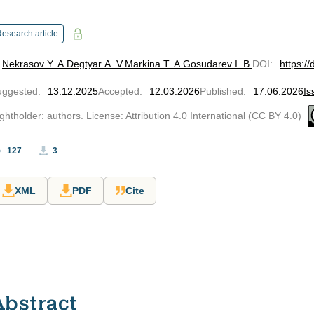
esearch article
Nekrasov Y. A.
Degtyar A. V.
Markina T. A.
Gosudarev I. B.
DOI
:
https:/
uggested
:
13.12.2025
Accepted
:
12.03.2026
Published
:
17.06.2026
Is
ghtholder: authors. License: Attribution 4.0 International (CC BY 4.0)
127
3
XML
PDF
Cite
Abstract