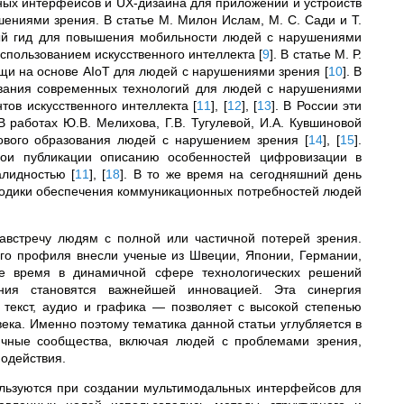
ных интерфейсов и UX-дизайна для приложений и устройств
ениями зрения. В статье М. Милон Ислам, М. С. Сади и Т.
ый гид для повышения мобильности людей с нарушениями
 использованием искусственного интеллекта
[
9
]
. В статье М. Р.
мощи на основе AIoT для людей с нарушениями зрения
[
10
]
. В
ования современных технологий для людей с нарушениями
нтов искусственного интеллекта
[
11
]
,
[
12
]
,
[
13
]
. В России эти
работах Ю.В. Мелихова, Г.В. Тугулевой, И.А. Кувшиновой
ового образования людей с нарушением зрения
[
14
]
,
[
15
]
.
вои публикации описанию особенностей цифровизации в
валидностью
[
11
]
,
[
18
]
. В то же время на сегодняшний день
тодики обеспечения коммуникационных потребностей людей
австречу людям с полной или частичной потерей зрения.
го профиля внесли ученые из Швеции, Японии, Германии,
же время в динамичной сфере технологических решений
ия становятся важнейшей инновацией. Эта синергия
текст, аудио и графика — позволяет с высокой степенью
ека. Именно поэтому тематика данной статьи углубляется в
чные сообщества, включая людей с проблемами зрения,
одействия.
ользуются при создании мультимодальных интерфейсов для