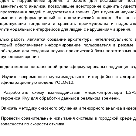
юдей с нарушениями зрения. В работе для достижения поста
равнительного анализа, позволившие всесторонне оценить сущест
опровождения людей с недостатками зрения. Для изучения научной
рименен информационный и аналитический подход. Это позво
уществующие тенденции и сравнить преимущества и недостат
ультимодальных интерфейсов для людей с нарушениями зрения.
елью работы является создание архитектуры интеллектуального а
оторый обеспечивает информирование пользователя в режиме 
еобходимо для создания научно-практической базы портативных н
арушениями зрения.
ля достижения поставленной цели сформулированы следующие за
. Изучить современные мультимодальные интерфейсы и алгори
езфильтрационную модель YOLOv10.
. Разработать схему взаимодействия микроконтроллера ESP
нтерфейса Kivy для обработки данных в реальном времени.
. Описать методику сквозного обучения и тензорного анализа виде
. Провести сравнительные испытания системы в городской среде д
зопасности по скорости отклика.