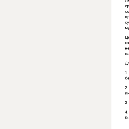
л
с
с
п
с
м
Ц
к
н
н
Д
1
б
2
и
3
4
бе