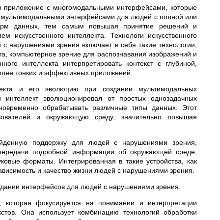
 приложение с многомодальными интерфейсами, которые
д мультимодальными интерфейсами для людей с полной или
форм данных, тем самым повышая принятие решений и
ем искусственного интеллекта. Технологи искусственного
с нарушениями зрения включает в себя такие технологии,
ста, компьютерное зрение для распознавания изображений и
нного интеллекта интерпретировать контекст с глубиной,
олее тонких и эффективных приложений.
лекта и его эволюцию при создании мультимодальных
 интеллект эволюционировал от простых однозадачных
новременно обрабатывать различные типы данных. Этот
зователей и окружающую среду, значительно повышая
зойденную поддержку для людей с нарушениями зрения,
я передачи подробной информации об окружающей среде,
ковые форматы. Интегрированная в такие устройства, как
ависимость и качество жизни людей с нарушениями зрения.
здании интерфейсов для людей с нарушениями зрения.
та, которая фокусируется на понимании и интерпретации
кстов. Она использует комбинацию технологий обработки