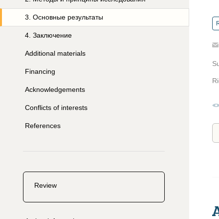
3
.
Основные результаты
R
4
.
Заключение
Additional materials
S
Financing
Ri
Acknowledgements
Conflicts of interests
References
Review