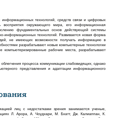
х информационных технологий, средств связи и цифровых
ть восприятия окружающего мира, его информационная
ыслению фундаментальных основ действующей системы
но-информационных технологий. Развивается новая форма
дей, не имеющих возможности получать информацию в
ебностями разрабатывают новые компьютерные технологии
е компьютеризированные рабочие места, разрабатывают
я облегчения процесса коммуникации слабовидящих, однако
ьютерного представления и адаптации информационного
ования
ацией лиц с недостатками зрения занимаются ученые,
циях Л. Арора, А. Чоудхари, М. Бхатт, Дж. Калиаппан, К.