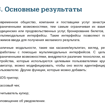
3. Основные результаты
овременное общество, компании и поставщики услуг зачасту
граниченными возможностями, тем самым ограничивая их взаи
едицинских или продовольственных услуг, бронирование билетов, 
ультимодальные интерфейсы. Такие интерфейсы позволяют по
ежимов ввода для получения желаемого результата.
азличные модальности, такие как касание/мультитач, взгляд, р
бработаны с помощью мультимодальных интерфейсов. С цель
граниченными возможностями, внедряются различие технологии, к
стройства, которые используются целевыми пользователями круг
авигатор, можно модифицировать, чтобы оно могло идентифици
ользователю. Другие функции, которые можно добавить:
SOS-триггер;
кассовый чек;
считыватель купюр;
 оповещение об уведомлении.