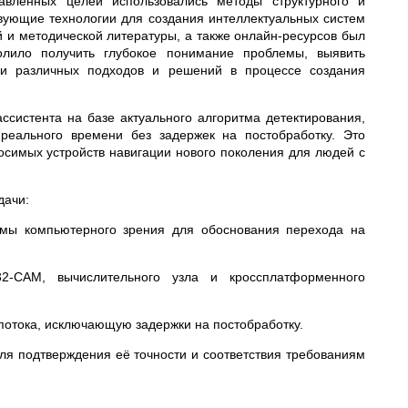
вленных целей использовались методы структурного и
вующие технологии для создания интеллектуальных систем
 и методической литературы, а также онлайн-ресурсов был
лило получить глубокое понимание проблемы, выявить
ки различных подходов и решений в процессе создания
ссистента на базе актуального алгоритма детектирования,
реального времени без задержек на постобработку. Это
осимых устройств навигации нового поколения для людей с
дачи:
тмы компьютерного зрения для обоснования перехода на
32-CAM, вычислительного узла и кроссплатформенного
опотока, исключающую задержки на постобработку.
ля подтверждения её точности и соответствия требованиям