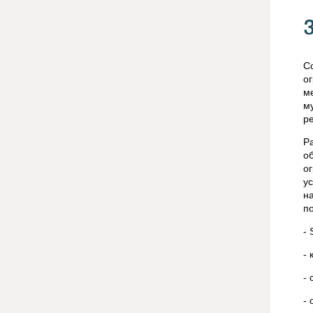
С
о
м
м
р
Р
о
о
у
н
п
- 
- 
- 
-