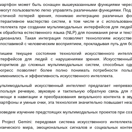
мартфон может быть оснащен вышеуказанными функциями через
омогут пользователю легко управлять различными функциями. По
астичной потерей зрения, понимаю интеграцию различных 
нтерактивное мастерство систем, в том числе и с использовани
нтеллекта при создании мультимодальных интерфейсов для людей 
ак обработка естественного языка (NLP) для понимания речи и тек
удиоанализ. Такая интеграция позволяет технологиям искусстве
опоставимой с человеческим восприятием, прокладывая путь для б
пишем текущее состояние технологий искусственного интел
нтерфейсов для людей с нарушениями зрения. Искусственный
лгоритмов до сложных мультимодальных систем, способных од
рогресс позволяет более полно понимать потребности поль
рименимость и эффективность искусственного интеллекта.
ультимодальный искусственный интеллект предлагает непрев
спользуя речевую, звуковую и тактильную обратную связь дл
омощи в навигации и преобразования визуального контента в зву
мартфоны и умные очки, эта технология значительно повышает нез
роведем изучение предстоящих мультимодальных проектов при со
. Project Gemini: передовая система искусственного интеллек
изического мира, эмоциональных сигналов и социальных конте