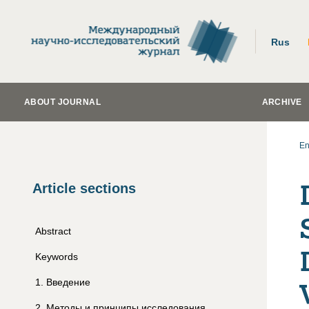
Rus
ABOUT JOURNAL
ARCHIVE
En
Article sections
Abstract
Keywords
1
.
Введение
2
.
Методы и принципы исследования