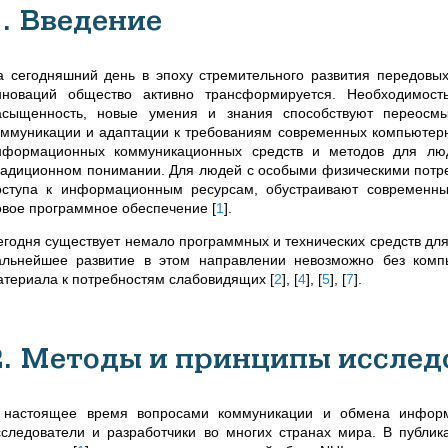
1. Введение
а сегодняшний день в эпоху стремительного развития передовы
нноваций общество активно трансформируется. Необходимос
асыщенность, новые умения и знания способствуют переосм
оммуникации и адаптации к требованиям современных компьютер
нформационных коммуникационных средств и методов для лю
радиционном понимании. Для людей с особыми физическими потр
оступа к информационным ресурсам, обустраивают современны
овое программное обеспечение
[
1
]
.
егодня существует немало программных и технических средств дл
альнейшее развитие в этом направлении невозможно без комп
атериала к потребностям слабовидящих
[
2
]
,
[
4
]
,
[
5
]
,
[
7
]
.
2. Методы и принципы исслед
 настоящее время вопросами коммуникации и обмена информ
сследователи и разработчики во многих странах мира. В публика