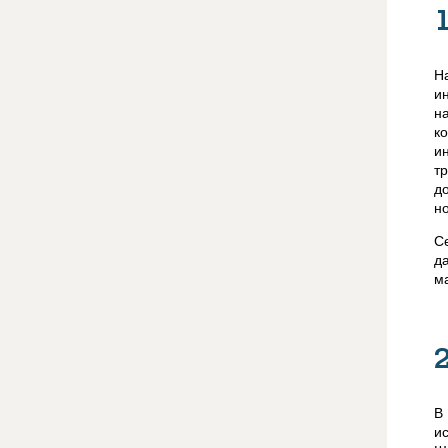
Н
и
н
к
и
т
д
н
С
д
м
В
и