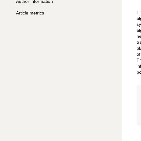
Author information
Th
Article metrics
al
sy
al
ne
tr
pl
of
Th
in
po