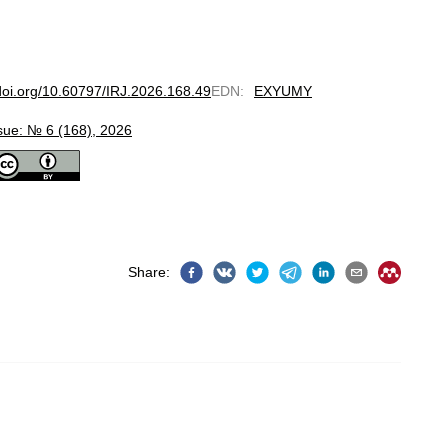
/doi.org/10.60797/IRJ.2026.168.49
EDN
:
EXYUMY
sue: № 6 (168), 2026
Share
: