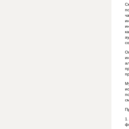
С
п
ч
и
и
к
а
с
О
и
а
п
п
М
и
п
с
П
1
ф