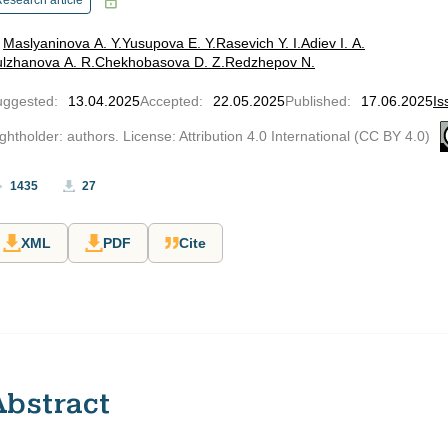
esearch article
Maslyaninova A. Y.
Yusupova E. Y.
Rasevich Y. I.
Adiev I. A.
lzhanova A. R.
Chekhobasova D. Z.
Redzhepov N.
uggested
:
13.04.2025
Accepted
:
22.05.2025
Published
:
17.06.2025
Is
ghtholder: authors. License: Attribution 4.0 International (CC BY 4.0)
1435
27
XML
PDF
Cite
Abstract