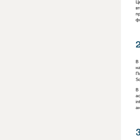
Ц
в
п
ф
В
н
П
Sc
В
ac
in
а