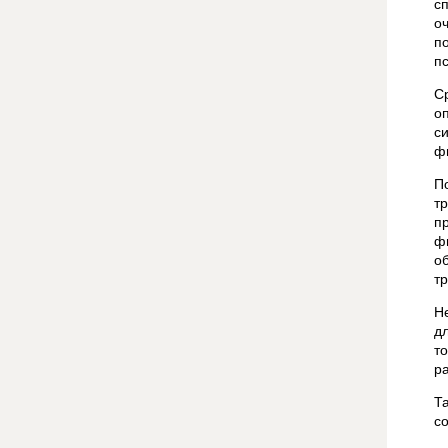
с
о
п
п
С
о
с
ф
П
т
п
ф
о
т
Н
д
т
р
Т
с