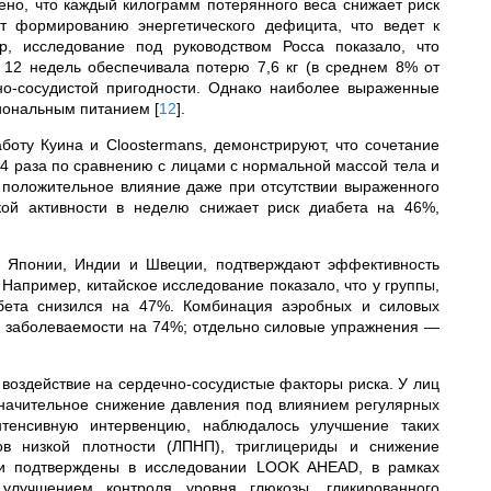
лено, что каждый килограмм потерянного веса снижает риск
т формированию энергетического дефицита, что ведет к
, исследование под руководством Росса показало, что
 12 недель обеспечивала потерю 7,6 кг (в среднем 8% от
но-сосудистой пригодности. Однако наиболее выраженные
ациональным питанием
[
12
]
.
оту Куина и Cloostermans, демонстрируют, что сочетание
,4 раза по сравнению с лицами с нормальной массой тела и
 положительное влияние даже при отсутствии выраженного
кой активности в неделю снижает риск диабета на 46%,
, Японии, Индии и Швеции, подтверждают эффективность
апример, китайское исследование показало, что у группы,
абета снизился на 47%. Комбинация аэробных и силовых
ию заболеваемости на 74%; отдельно силовые упражнения —
воздействие на сердечно-сосудистые факторы риска. У лиц
значительное снижение давления под влиянием регулярных
тенсивную интервенцию, наблюдалось улучшение таких
дов низкой плотности (ЛПНП), триглицериды и снижение
ли подтверждены в исследовании LOOK AHEAD, в рамках
 улучшением контроля уровня глюкозы, гликированного