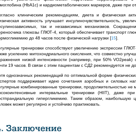
емоглобина (HbA1c) и кардиометаболических маркеров, даже при от
огласно клиническим рекомендациям, диета и физическая акт
изическая активность улучшает инсулиночувствительность, увел
нсулинозависимых, так и независимых механизмов. Сокращен
ереносчика глюкозы ГЛЮТ-4, который обеспечивает транспорт глю
ормогликемию до 48 часов после физической нагрузки
[
15
]
.
егулярные тренировки способствуют увеличению экспрессии ГЛЮТ-
акже усилению митохондриального окисления, что совместно улучш
пражнения низкой интенсивности (например, при 50% VO2peak) с
очти 19 часов. В связи с этим пациентам с СД2 рекомендуется не д
отя однозначных рекомендаций по оптимальной форме физических
кспертов поддерживает идею сочетания аэробных и силовых наг
егулярные комбинированные тренировки, продолжительностью не м
ысокоинтенсивные интервальные тренировки (HIIT), даже пр
остпрандиальную гипергликемию. Таким образом, наибольшую це
еловек может регулярно и устойчиво практиковать.
4. Заключение