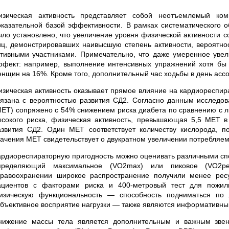
изическая активность представляет собой неотъемлемый ком
оказательной базой эффективности. В рамках систематического о
ыло установлено, что увеличение уровня физической активности 
иц, демонстрировавших наивысшую степень активности, вероятно
ктивными участниками. Примечательно, что даже умеренное увел
ффект: например, выполнение интенсивных упражнений хотя бы 
енщин на 16%. Кроме того, дополнительный час ходьбы в день ас
изическая активность оказывает прямое влияние на кардиореспира
вязана с вероятностью развития СД2. Согласно данным исследов
MET) сопряжено с 54% снижением риска диабета по сравнению с л
ысокого риска, физическая активность, превышающая 5,5 MET 
азвития СД2. Один MET соответствует количеству кислорода, п
начения MET свидетельствует о двукратном увеличении потребляем
ардиореспираторную пригодность можно оценивать различными спо
пределяющий максимальное (VO2max) или пиковое (VO2pea
дравоохранении широкое распространение получили менее ресу
ациентов с факторами риска и 400-метровый тест для пожил
изическую функциональность — способность подниматься по 
убъективное восприятие нагрузки — также являются информативн
нижение массы тела является дополнительным и важным зве