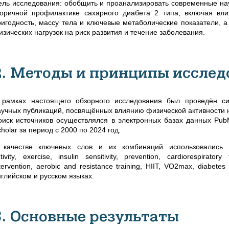
ель исследования: обобщить и проанализировать современные нау
торичной профилактике сахарного диабета 2 типа, включая вли
ригодность, массу тела и ключевые метаболические показатели, 
изических нагрузок на риск развития и течение заболевания.
2. Методы и принципы исслед
 рамках настоящего обзорного исследования был проведён си
аучных публикаций, посвящённых влиянию физической активности н
оиск источников осуществлялся в электронных базах данных Pub
holar за период с 2000 по 2024 год.
 качестве ключевых слов и их комбинаций использовались сл
tivity, exercise, insulin sensitivity, prevention, cardiorespirat
tervention, aerobic and resistance training, HIIT, VO2max, diabet
нглийском и русском языках.
3. Основные результаты