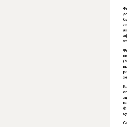
Ф
д
б
л
а
э
ж
Ф
с
(
в
р
з
К
о
з
п
ф
с
С