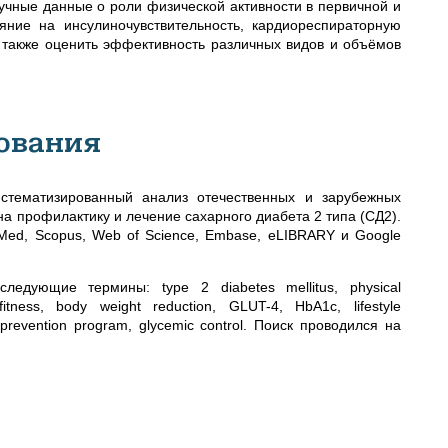
чные данные о роли физической активности в первичной и
яние на инсулиночувствительность, кардиореспираторную
а также оценить эффективность различных видов и объёмов
ования
стематизированный анализ отечественных и зарубежных
а профилактику и лечение сахарного диабета 2 типа (СД2).
Med, Scopus, Web of Science, Embase, eLIBRARY и Google
едующие термины: type 2 diabetes mellitus, physical
ory fitness, body weight reduction, GLUT-4, HbA1c, lifestyle
es prevention program, glycemic control. Поиск проводился на