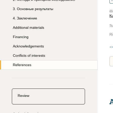
R
3
.
Основные результаты
Ku
4
.
Заключение
S
Additional materials
Ri
Financing
Acknowledgements
Conflicts of interests
References
Review