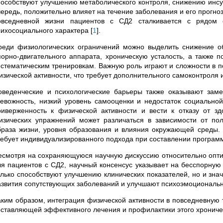
пособствуют улучшению метаболического контроля, снижению инсу
чередь, положительно влияет на течение заболевания и его прогно
овседневной жизни пациентов с СД2 сталкивается с рядом с
сихосоциального характера
[
1
]
.
реди физиологических ограничений можно выделить снижение о
порно-двигательного аппарата, хроническую усталость, а также 
истематическим тренировкам. Важную роль играют и сложности в п
изической активности, что требует дополнительного самоконтроля 
оведенческие и психологические барьеры также оказывают заме
ревожность, низкий уровень самооценки и недостаток социально
риверженность к физической активности и вести к отказу от з
изических упражнений может различаться в зависимости от пола
браза жизни, уровня образования и влияния окружающей среды. 
ребует индивидуализированного подхода при составлении програм
есмотря на сохраняющуюся научную дискуссию относительно опти
ля пациентов с СД2, научный консенсус указывает на бесспорную
олько способствуют улучшению клинических показателей, но и зн
азвития сопутствующих заболеваний и улучшают психоэмоциональ
аким образом, интеграция физической активности в повседневную
оставляющей эффективного лечения и профилактики этого хрониче