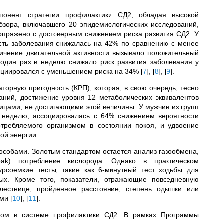
понент стратегии профилактики СД2, обладая высокой
бзора, включавшего 20 эпидемиологических исследований,
сопряжено с достоверным снижением риска развития СД2. У
сть заболевания снижалась на 42% по сравнению с менее
ичение двигательной активности вызывало положительный
один раз в неделю снижало риск развития заболевания у
социировался с уменьшением риска на 34%
[
7
]
,
[
8
]
,
[
9
]
.
торную пригодность (КРП), которая, в свою очередь, тесно
аний, достижение уровня 12 метаболических эквивалентов
ицами, не достигающими этой величины. У мужчин из групп
в неделю, ассоциировалась с 64% снижением вероятности
отребляемого организмом в состоянии покоя, и удвоение
ой энергии.
собами. Золотым стандартом остается анализ газообмена,
k) потребление кислорода. Однако в практическом
рсоемкие тесты, такие как 6-минутный тест ходьбы для
ых. Кроме того, показатели, отражающие повседневную
лестнице, пройденное расстояние, степень одышки или
ыми
[
10
]
,
[
11
]
.
ном в системе профилактики СД2. В рамках Программы