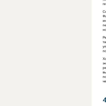
г
С
Ф
и
п
н
Р
т
у
п
Х
э
р
в
п
ч