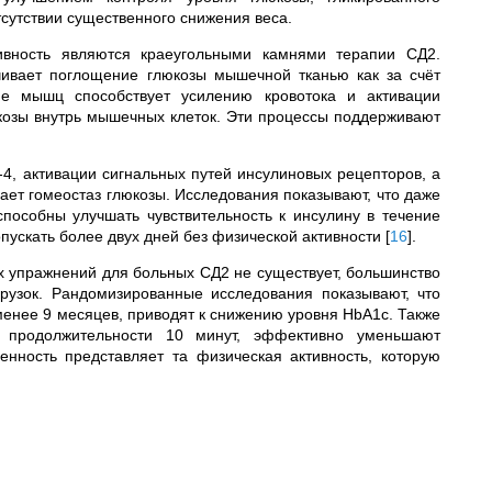
сутствии существенного снижения веса.
ивность являются краеугольными камнями терапии СД2.
ичивает поглощение глюкозы мышечной тканью как за счёт
ие мышц способствует усилению кровотока и активации
козы внутрь мышечных клеток. Эти процессы поддерживают
4, активации сигнальных путей инсулиновых рецепторов, а
ает гомеостаз глюкозы. Исследования показывают, что даже
пособны улучшать чувствительность к инсулину в течение
опускать более двух дней без физической активности
[
16
]
.
 упражнений для больных СД2 не существует, большинство
рузок. Рандомизированные исследования показывают, что
енее 9 месяцев, приводят к снижению уровня HbA1c. Также
и продолжительности 10 минут, эффективно уменьшают
нность представляет та физическая активность, которую