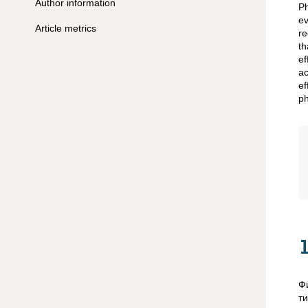
Author information
Ph
ev
Article metrics
re
th
ef
ac
ef
ph
Ф
т