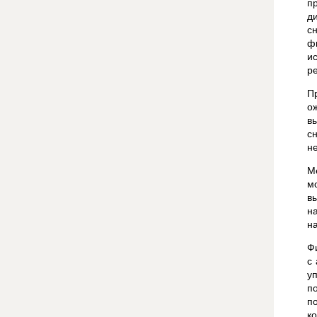
п
д
с
ф
и
р
П
о
в
с
н
М
м
в
н
н
Ф
с
у
п
п
к