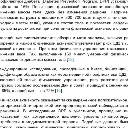
рофилактики диабета (Diabetes Prevention Program, DPP) установ
иабета на 16%. Повышение физической активности способствуе
нижению массы тела, даже без изменения рациона. Например
изическая нагрузка с дефицитом 500–700 ккал в сутки в течение
сходной массы тела), улучшая состав тела и показатели сердеч
езультаты достигаются при сочетании физической активности с р
роведённые систематические обзоры и мета-анализы, включая раб
жирения и низкой физической активности увеличивает риск СД2 в 7
ысокой активностью. При этом физические упражнения оказывают
нижения веса. Так, выполнение 150 минут умеренной физичес
езависимо от динамики массы тела
[
13
]
.
еждународные исследования, проведённые в Китае, Финляндии
одификации образа жизни как меры первичной профилактики СД2. Н
ыполнявшей только физические упражнения, риск развития ди
агрузок, согласно исследованию Дай и соавт., приводит к снижен
а 65%, а аэробные — на 72%
[
14
]
.
изическая активность оказывает также выраженное положительное 
 артериальной гипертензией или предгипертензией наблюдается 
пражнений. В исследовании DPP у участников, прошедших ин
оказателей, как артериальное давление, уровень липопротеи
отребности в медикаментозной терапии. Подобные данные бы
оторого увеличение физической подготовки коррелировало с