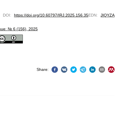
DOI
:
https://doi.org/10.60797/IRJ.2025.156.35
EDN
:
JIQYZA
sue: № 6 (156), 2025
Share
: