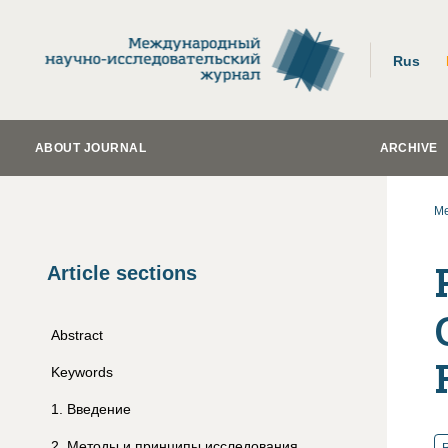
Rus
ABOUT JOURNAL
ARCHIVE
Me
Article sections
Abstract
Keywords
1
.
Введение
2
.
Методы и принципы исследования