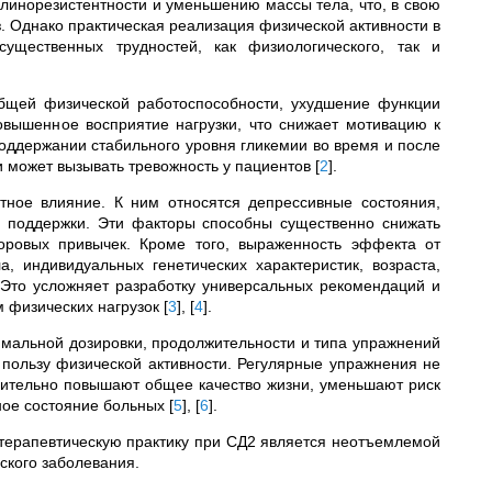
линорезистентности и уменьшению массы тела, что, в свою
з. Однако практическая реализация физической активности в
ущественных трудностей, как физиологического, так и
бщей физической работоспособности, ухудшение функции
повышенное восприятие нагрузки, что снижает мотивацию к
оддержании стабильного уровня гликемии во время и после
и может вызывать тревожность у пациентов
[
2
]
.
тное влияние. К ним относятся депрессивные состояния,
й поддержки. Эти факторы способны существенно снижать
доровых привычек. Кроме того, выраженность эффекта от
, индивидуальных генетических характеристик, возраста,
Это усложняет разработку универсальных рекомендаций и
м физических нагрузок
[
3
]
,
[
4
]
.
мальной дозировки, продолжительности и типа упражнений
 пользу физической активности. Регулярные упражнения не
ачительно повышают общее качество жизни, уменьшают риск
ное состояние больных
[
5
]
,
[
6
]
.
 терапевтическую практику при СД2 является неотъемлемой
ского заболевания.