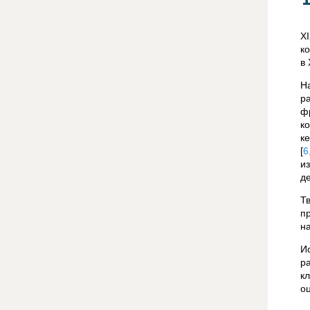
X
к
в 
Н
р
ф
к
к
[
6
и
д
Т
п
н
И
р
к
о