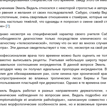
валифицированных специалистов того времени. Ввиду этого он имел 
 ученикам Эмиль Видаль относился с некоторой строгостью и автор
е рвения и желания от своих последователей. Сабуро, стажёр Вид
еспотичным, очень сварливым отношением к стажёрам, которые ни
изнь настолько тяжёлой, что однажды я попросил о смене своей ст
не»
[
7
]
.
днако несмотря на специфический характер своего учителя Са
еобходимости диагностики только посредством клинического 
иагностику «телескопической», потому что он мог во многих случая
етра». Эти данные свидетельствуют о том, что, несмотря на свой 
рофессионализм врача того времени можно было оценить не тол
рамотно выписывать рецепты. Учитывая небольшую широту терап
равильное соотношение ингредиентов. В данной вопросе Эмиль 
лагодаря чему он получал идеальные пропорции ингредиентов. В
алия для обеззараживания ран, соли хинина при хронической кра
аспространенное во влажных тропических лесах Бирмы и Таи
спользования пластырей при дерматозах. Однако в те времена они
миль Видаль работал в разных направлениях дерматологии, н
линические наблюдения по вопросам акне, Видаль подробно излож
ymptomatologie et anatomie pathologique», написанную совместно с
олько морфологические особенности акне, но и возможные причин