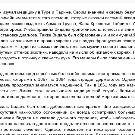
н изучал медицину в Туре и Париже. Своим знаниям и своему без
еличайшим учителям того времени, которые оказали весомый вклад
идаля можно выделить Армана Труссо, Жана Крювелье, Габриеля А
ьера Брока. Учёба привила Видалю кропотливость, точность и внима
остановке диагноза. Также Видаль был образованным и коммуникаб
олезных знакомств и прочно укрепиться в рядах французских лека
бразом: «...один из самых привлекательных мужчин своего поколен
мутный оттенок экзотики, наводили на мысли об испанских корнях.
олодость и отличную свежесть духа. Его манеры были совершенным
алонах».
од понятием «ряд серьёзных болезней» понимаются травма позвоно
оловы, которыми с 1867 по 1884 года страдал дерматолог. Одна
идаль продолжал заниматься медициной. Так, в 1861 году его наз
ести лет Эмиль стал начальником медицинской службы больни
рестижная должность, которая позволяла в полной мере заниматься
миль Видаль был очень добросовестным врачом. Вне зависимости
тсутствия каких-либо осложнений он всегда осматривал больн
ченикам Видаля не хватало должного терпения, чтобы наблюдать
смотра следовало достаточно продолжительное повествование о в
 прогнозах лечения. Однако, несмотря на некоторые особен