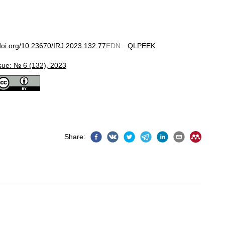
/doi.org/10.23670/IRJ.2023.132.77
EDN
:
QLPEEK
sue: № 6 (132), 2023
Share
: