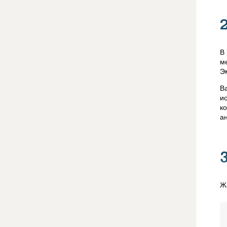
В
м
Э
В
и
к
а
Ж