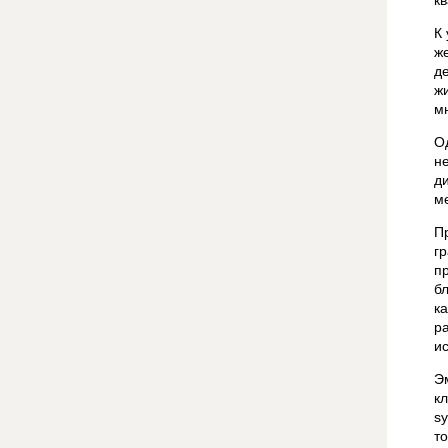
к
К
ж
д
ж
м
О
н
д
м
П
г
п
б
к
р
и
Э
к
s
т