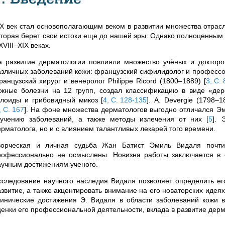
IX век стал основополагающим веком в развитии множества отрас
оторая берет свои истоки еще до нашей эры. Однако полноценным
XVIII–XIX веках.
а развитие дерматологии повлияли множество учёных и докторов
азличных заболеваний кожи: французский сифилидолог и профессор
ранцузский хирург и венеролог Philippe Ricord (1800–1889)
[
3, С. 
ожные болезни на 12 групп, создал классификацию в виде «де
елоиды и грибовидный микоз
[
4, С. 128-135
]
. A. Devergie (1798–
, С. 167
]
. На фоне множества дерматологов выгодно отличался Эм
зучению заболеваний, а также методы излечения от них
[
5
]
. 
ерматолога, но и с влиянием талантливых лекарей того времени.
ворческая и личная судьба Жан Батист Эмиль Видаля почти 
рофессионально не осмыслены. Новизна работы заключается в
аучным достижениям ученого.
сследование научного наследия Видаля позволяет определить ег
азвитие, а также акцентировать внимание на его новаторских идея
линические достижения Э. Видаля в области заболеваний кожи в
ценки его профессиональной деятельности, вклада в развитие дерм