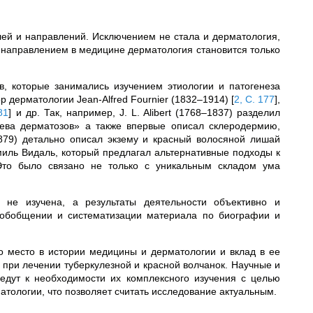
лей и направлений. Исключением не стала и дерматология,
 направлением в медицине дерматология становится только
, которые занимались изучением этиологии и патогенеза
 дерматологии Jean-Alfred Fournier (1832–1914)
[
2, С. 177
]
,
81
]
и др. Так, например, J. L. Alibert (1768–1837) разделил
рева дерматозов» а также впервые описал склеродермию,
1879) детально описал экзему и красный волосяной лишай
иль Видаль, который предлагал альтернативные подходы к
Это было связано не только с уникальным складом ума
не изучена, а результаты деятельности объективно и
 обобщении и систематизации материала по биографии и
о место в истории медицины и дерматологии и вклад в ее
х при лечении туберкулезной и красной волчанок. Научные и
едут к необходимости их комплексного изучения с целью
атологии, что позволяет считать исследование актуальным.