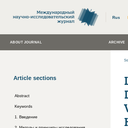
Rus
ABOUT JOURNAL
ARCHIVE
So
Article sections
Abstract
Keywords
1
.
Введение
2
.
Методы и принципы исследования