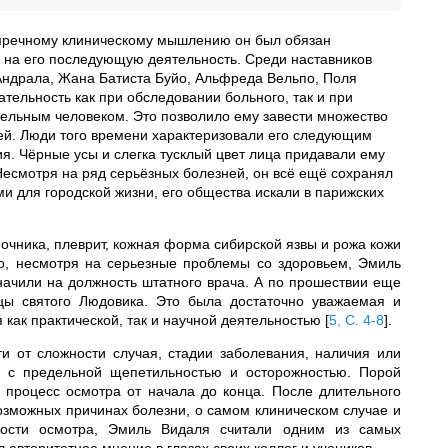
упречному клиническому мышлению он был обязан
 на его последующую деятельность. Среди наставников
ндрала, Жана Батиста Буйо, Альфреда Вельпо, Поля
тельность как при обследовании больного, так и при
ельным человеком. Это позволило ему завести множество
рей. Люди того времени характеризовали его следующим
ия. Чёрные усы и слегка тусклый цвет лица придавали ему
 Несмотря на ряд серьёзных болезней, он всё ещё сохранял
и для городской жизни, его общества искали в парижских
чника, плеврит, кожная форма сибирской язвы и рожа кожи
ко, несмотря на серьезные проблемы со здоровьем, Эмиль
начили на должность штатного врача. А по прошествии еще
цы святого Людовика. Это была достаточно уважаемая и
 как практической, так и научной деятельностью
[
5, С. 4-8
]
.
 от сложности случая, стадии заболевания, наличия или
ых с предельной щепетильностью и осторожностью. Порой
 процесс осмотра от начала до конца. После длительного
озможных причинах болезни, о самом клиническом случае и
ности осмотра, Эмиль Видаля считали одним из самых