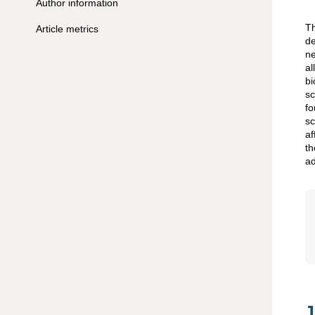
Author information
Th
Article metrics
de
ne
al
bi
sc
fo
sc
af
th
ad