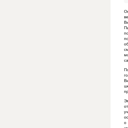
О
в
В
П
п
п
о
с
м
с
П
г
В
ш
п
Э
о
у
о
о