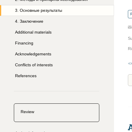
3
.
Основные результаты
R
4
.
Заключение
Additional materials
S
Financing
Ri
Acknowledgements
Conflicts of interests
References
Review