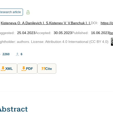
esearch article
Kisteneva O. A.
Danilevich I. S.
Kistenev V. V.
Banchuk I. I.
DOI
:
https:/
uggested
:
25.04.2023
Accepted
:
30.05.2023
Published
:
16.06.2023
Is
ghtholder: authors. License: Attribution 4.0 International (CC BY 4.0)
2260
6
XML
PDF
Cite
Abstract