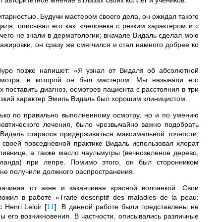
авторитетное мнение в глазах своих коллег и учеников.
итарностью. Будучи мастером своего дела, он ожидал такого
аля, описывал его как: «человека с резким характером и с
чего не знали в дерматологии; вначале Видаль сделал мою
ажировки, он сразу же смягчился и стал намного добрее ко
буро позже напишет: «Я узнал от Видаля об абсолютной
осмотра, в которой он был мастером. Мы называли его
х поставить диагноз, осмотрев пациента с расстояния в три
резкий характер Эмиль Видаль был хорошим клиницистом.
ько по правильно выполненному осмотру, но и по умению
евтического лечения, было чрезвычайно важно подобрать
Видаль старался придерживаться максимальной точности,
 своей повседневной практике Видаль использовал хлорат
пивнице, а также масло чаульмугры (вечнозеленое дерево,
ланда) при лепре. Помимо этого, он был сторонником
 не получили должного распространения.
ачиная от акне и заканчивая красной волчанкой. Свои
ил в работе «Traite descriptif des maladies de la peau:
 Henri Leloir
[
11
]
. В данной работе были представлены не
ы его возникновения. В частности, описывались различные