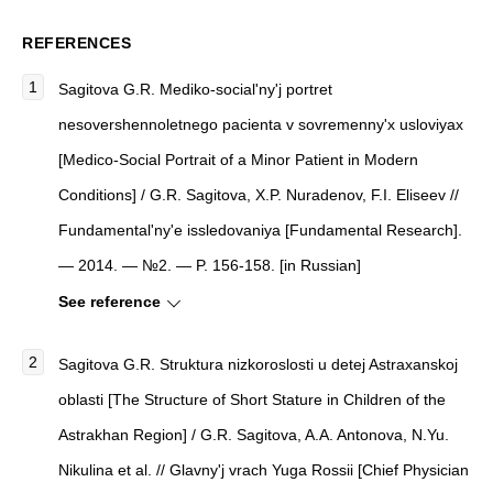
REFERENCES
Sagitova G.R.
Mediko-social'ny'j portret
nesovershennoletnego pacienta v sovremenny'x usloviyax
[
Medico-Social Portrait of a Minor Patient in Modern
Conditions
]
/ G.R. Sagitova, X.P. Nuradenov, F.I. Eliseev //
Fundamental'ny'e issledovaniya
[
Fundamental Research
]
.
— 2014. — №2. — P. 156-158. [in Russian]
See reference
Sagitova G.R.
Struktura nizkoroslosti u detej Astraxanskoj
oblasti
[
The Structure of Short Stature in Children of the
Astrakhan Region
]
/ G.R. Sagitova, A.A. Antonova, N.Yu.
Nikulina et al. //
Glavny'j vrach Yuga Rossii
[
Chief Physician