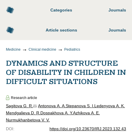
Categories
Journals
Article sections
Journals
Medicine
Clinical medicine
Pediatrics
DYNAMICS AND STRUCTURE
OF DISABILITY IN CHILDREN IN
DIFFICULT SITUATIONS
Research article
Sagitova G. R.
Antonova A. A.
Stepanova S. I.
Ledenyova A. K.
Mendgalieva D. R.
Dospakhova A. Y.
Azhikova A. E.
Nurmukhanbetova V. V.
DOI
:
https://doi.org/10.23670/IRJ.2023.132.43