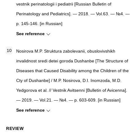
vestnik perinatologii i pediatrii [Russian Bulletin of
Perinatology and Pediatrics]. — 2018. — Vol.63. — №4. —
p. 145-146. [in Russian]
See reference
Nosirova M.P. Struktura zabolevanii, obuslovivshikh
invalidnost sredi detei goroda Dushanbe [The Structure of
Diseases that Caused Disability among the Children of the
Cty of Dushanbe] / M.P. Nosirova, D.I. Inomzoda, M.D.
Yedgorova et al. // Vestnik Avitsenni [Bulletin of Avicenna].
— 2019. — Vol.21. — №4. — p. 603-609. [in Russian]
See reference
REVIEW