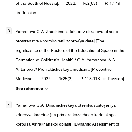
of the South of Russia
]
. — 2022. — №2(83). — P. 47-49.
[in Russian]
Yamanova G.A.
Znachimost' faktorov obrazovatel'nogo
prostranstva v formirovanii zdorov'ya detej
[
The
Significance of the Factors of the Educational Space in the
Formation of Children's Health
]
/ G.A. Yamanova, A.A.
Antonova //
Profilakticheskaya medicina
[
Preventive
Medicine
]
. — 2022. — №25(2). — P. 113-118. [in Russian]
See reference
Yamanova G.A. Dinamicheskaya otsenka sostoyaniya
zdorovya kadetov (na primere kazachego kadetskogo
korpusa Astrakhanskoi oblasti) [Dynamic Assessment of