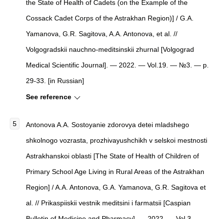
the State of Health of Cadets (on the Example of the
Cossack Cadet Corps of the Astrakhan Region)] / G.A.
Yamanova, G.R. Sagitova, A.A. Antonova, et al. //
Volgogradskii nauchno-meditsinskii zhurnal [Volgograd
Medical Scientific Journal]. — 2022. — Vol.19. — №3. — p.
29-33. [in Russian]
See reference
Antonova A.A. Sostoyanie zdorovya detei mladshego
shkolnogo vozrasta, prozhivayushchikh v selskoi mestnosti
Astrakhanskoi oblasti [The State of Health of Children of
Primary School Age Living in Rural Areas of the Astrakhan
Region] / A.A. Antonova, G.A. Yamanova, G.R. Sagitova et
al. // Prikaspiiskii vestnik meditsini i farmatsii [Caspian
Bulletin of Medicine and Pharmacy]. — 2022. — Vol.3. —