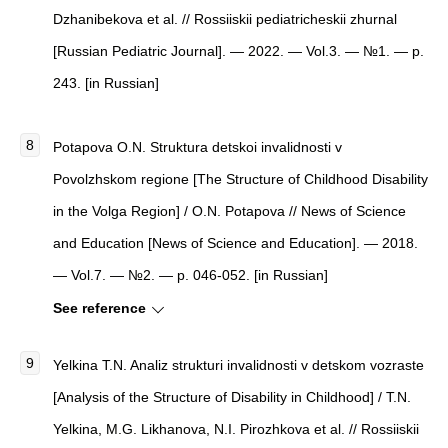
Dzhanibekova et al. // Rossiiskii pediatricheskii zhurnal
[Russian Pediatric Journal]. — 2022. — Vol.3. — №1. — p.
243. [in Russian]
Potapova O.N. Struktura detskoi invalidnosti v
Povolzhskom regione [The Structure of Childhood Disability
in the Volga Region] / O.N. Potapova // News of Science
and Education [News of Science and Education]. — 2018.
— Vol.7. — №2. — p. 046-052. [in Russian]
See reference
Yelkina T.N. Analiz strukturi invalidnosti v detskom vozraste
[Analysis of the Structure of Disability in Childhood] / T.N.
Yelkina, M.G. Likhanova, N.I. Pirozhkova et al. // Rossiiskii