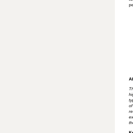
р
A
Th
hi
ty
of
re
ex
th
K