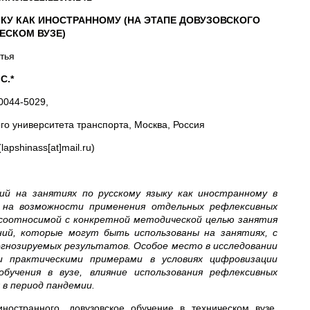
КУ КАК ИНОСТРАННОМУ (НА ЭТАПЕ ДОВУЗОВСКОГО
ЕСКОМ ВУЗЕ)
тья
С.*
0044-5029,
го университета транспорта, Москва, Россия
apshinass[at]mail.ru)
ий на занятиях по русскому языку как иностранному в
м на возможности применения отдельных рефлексивных
, соотносимой с конкретной методической целью занятия
ний, которые могут быть использованы на занятиях, с
огнозируемых результатов. Особое место в исследовании
 практическими примерами в условиях цифровизации
бучения в вузе, влияние использования рефлексивных
 в период пандемии.
ностранного, довузовское обучение в техническом вузе,