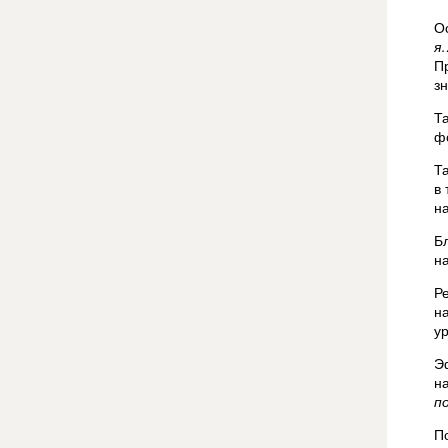
О
я
П
з
Т
ф
Т
в
н
Б
н
Р
н
ур
Э
н
п
П