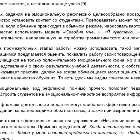
апе занятия, а не только в конце урока [9].
ак, задания на эмоциональную рефлексию целесообразно проводи
ыстро установить контакт со студентами. Преподаватель может п
ли, если обучение происходит в обычном режиме, нарисовать карто
местно использовать модели
«Сегодня мне…», «Я чувствую…»
еятельность, направленную на отработку грамматического или лекс
а промежуточных этапах работы можно использовать такой ме
чащимся предлагается оценить, похвалить работу своих товарище
 учащихся не только положительного эмоционального фона, но и з
редставлений о своих результатах учебной деятельности, о собств
оказывает практика, далеко не всегда обучающиеся могут оценить 
лияет на качество обучения. То есть здесь мы видим сочетание нес
моциональный вид рефлексии, помимо прочего, помогает педа
астроить студентов на эмоционально-личностное восприятие инфо
ефлексию деятельности педагоги могут наиболее эффективно испо
аданий, когда необходима обратная связь, а также при закреплении
остаточно эффективным является упражнение «Незаконченное п
ачатое педагогом. Примеры предложений:
Когда я столкнулся с 
роке я… Когда у меня возникла проблема на занятии, я… Люди
отел…