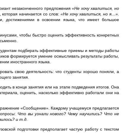
риант незаконченного предложения
«Не хочу хвалиться, но
 которая начинается со слов:
«Не хочу хвалиться, но я…».
и, достижениями в освоении языка, что имеет большое
инусами, чтобы быстро оценить эффективность конкретных
исьменно.
студентам подбирать эффективные приемы и методы работы
еников формируется умение осмысливать результаты работы,
ении иностранного языка.
ировать свою деятельность: что студенты хорошо поняли, а
ющего занятия.
ить в конце занятия или на этапе подведения итогов. Она
атериала, оценить, насколько эффективно работали они на
пражнение «Сообщение». Каждому учащемуся предлагается
вопросы:
Что вы узнали нового? Чему научились? Что не
илось? и т.д.
узовской подготовки предполагает частую работу с текстом