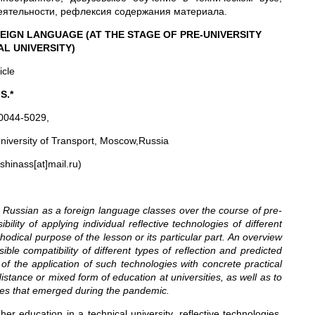
еятельности, рефлексия содержания материала.
EIGN LANGUAGE (AT THE STAGE OF PRE-UNIVERSITY
AL UNIVERSITY)
icle
S.
*
0044-5029,
iversity of Transport, Moscow,Russia
shinass[at]mail.ru)
he Russian as a foreign language classes over the course of pre-
ility of applying individual reflective technologies of different
odical purpose of the lesson or its particular part. An overview
ble compatibility of different types of reflection and predicted
e of the application of such technologies with concrete practical
 distance or mixed form of education at universities, as well as to
nges that emerged during the pandemic.
 education in a technical university, reflective technologies,