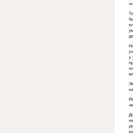
эт
Т
б
и
у
д
Н
у
у
п
п
в
Э
н
Р
з
Д
н
у
х