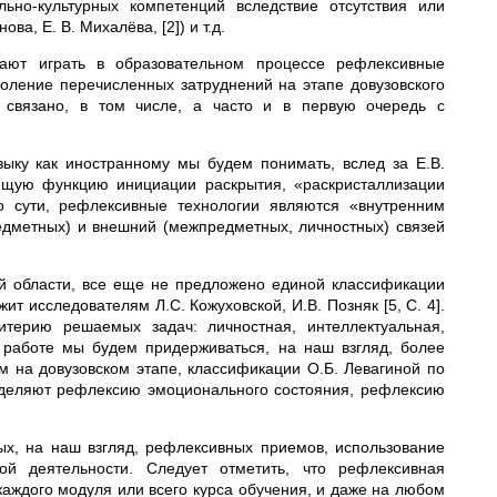
льно-культурных компетенций вследствие отсутствия или
а, Е. В. Михалёва, [2]) и т.д.
ют играть в образовательном процессе рефлексивные
одоление перечисленных затруднений на этапе довузовского
е связано, в том числе, а часто и в первую очередь с
ыку как иностранному мы будем понимать, вслед за Е.В.
яющую функцию инициации раскрытия, «раскристаллизации
о сути, рефлексивные технологии являются «внутренним
едметных) и внешний (межпредметных, личностных) связей
й области, все еще не предложено единой классификации
 исследователям Л.С. Кожуховской, И.В. Позняк [5, С. 4].
итерию решаемых задач: личностная, интеллектуальная,
 работе мы будем придерживаться, на наш взгляд, более
м на довузовском этапе, классификации О.Б. Левагиной по
выделяют рефлексию эмоционального состояния, рефлексию
х, на наш взгляд, рефлексивных приемов, использование
й деятельности. Следует отметить, что рефлексивная
каждого модуля или всего курса обучения, и даже на любом