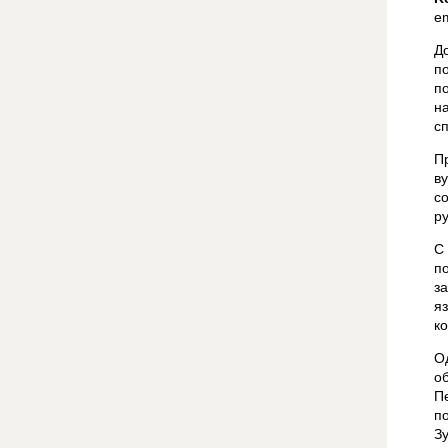
em
Д
п
п
н
с
П
в
с
ру
С
п
з
я
ко
О
о
П
п
Зу