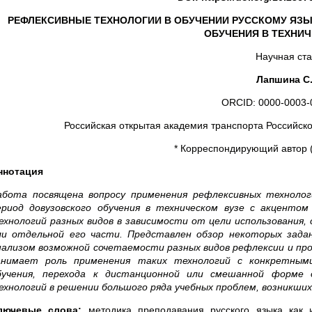
РЕФЛЕКСИВНЫЕ ТЕХНОЛОГИИ В ОБУЧЕНИИ РУССКОМУ ЯЗЫ
ОБУЧЕНИЯ В ТЕХНИЧ
Научная ста
Лапшина С.
ORCID: 0000-0003-
Российская открытая академия транспорта Российско
* Корреспондирующий автор (l
ннотация
абота посвящена вопросу применения рефлексивных технолог
ериод довузовского обучения в техническом вузе с акценто
ехнологий разных видов в зависимости от цели использования
ли отдельной его части. Представлен обзор некоторых зада
нализом возможной сочетаемости разных видов рефлексии и пр
анимает роль применения таких технологий с конкретными
бучения, перехода к дистанционной или смешанной форме о
ехнологий в решении большого ряда учебных проблем, возникших
лючевые слова:
методика преподавания русского языка как и