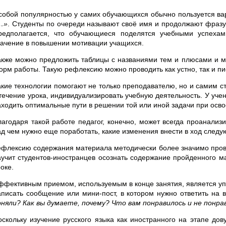
собой популярностью у самих обучающихся обычно пользуется ва
…»
. Студенты по очереди называют своё имя и продолжают фразу,
редполагается, что обучающиеся поделятся учебными успехам
начение в повышении мотивации учащихся.
акже можно предложить таблицы с названиями тем и плюсами и м
орм работы. Такую рефлексию можно проводить как устно, так и п
акие технологии помогают не только преподавателю, но и самим 
 течение урока, индивидуализировать учебную деятельность. У уч
аходить оптимальные пути в решении той или иной задачи при осво
лагодаря такой работе педагог, конечно, может всегда проанализ
ад чем нужно еще поработать, какие изменения внести в ход следу
ефлексию содержания материала методически более значимо провод
аучит студентов-иностранцев осознать содержание пройденного м
оке.
ффективным приемом, используемым в конце занятия, является у
аписать сообщение или мини-пост, в котором нужно ответить на 
оняли? Как вы думаете, почему? Что вам понравилось и не понрав
оскольку изучение русского языка как иностранного на этапе дов