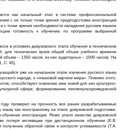
вается как начальный этап в системе профессиональной
значим с не только точки зрения предподготовки иностранцев
о и с точки зрения необходимости овладения русским языком
ающем готовность к обучению по программе выбранной
ессе в условиях довузовского этапа обучения в техническом
й, для технических вузов общий объем учебного времени
й объем – 1350 часов, из них аудиторных – 1000 часов). На
 С. 45].
учащийся уже на начальном этапе изучения русского языка
русского народа, о «языковой картине мира». Помимо этого,
нтов, способствуют освоению ими новой для них культурно-
культурной сфере, формированию лингвокультуроведческой
 году проверил на прочность все ранее разрабатываемые
 языку как иностранному на этапе довузовской подготовки.
-обучении иностранцев. Резко упало качество довузовской
кже потеря мотивации при дистанционном обучении (Е.В.
при получении обратной связи и контроля успеваемости (Т.А.