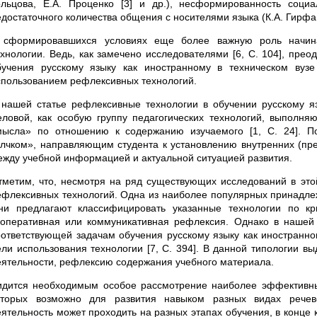
ольцова, Е.А. Проценко [3] и др.), несформированность социа
достаточного количества общения с носителями языка (К.А. Гирфанов
 сформировавшихся условиях еще более важную роль начина
ехнологии. Ведь, как замечено исследователями [6, С. 104], пре
бучения русскому языку как иностранному в техническом вуз
спользованием рефлексивных технологий.
 нашей статье рефлексивные технологии в обучении русскому яз
еловой, как особую группу педагогических технологий, выполн
мысла» по отношению к содержанию изучаемого [1, С. 24]. П
олчком», направляющим студента к установлению внутренних (пр
ежду учебной информацией и актуальной ситуацией развития.
тметим, что, несмотря на ряд существующих исследований в это
ефлексивных технологий. Одна из наиболее популярных принадлежит
ни предлагают классифицировать указанные технологии по кр
ооперативная или коммуникативная рефлексия. Однако в нашей
оответствующей задачам обучения русскому языку как иностранно
ели использования технологии [7, С. 394]. В данной типологии 
еятельности, рефлексию содержания учебного материала.
идится необходимым особое рассмотрение наиболее эффективны
оторых возможно для развития навыком разных видах речево
еятельность может проходить на разных этапах обучения, в конце 