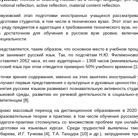
otional reflection, active reflection, material content reflection.
овузовский этап подготовки иностранных учащихся рассматри
одготовки студентов, в том числе в технических вузах. Этот этап 
о ряду предметов и адаптации к требованиям технического вуза, н
а достаточном для обучения в русском вузе уровне, включ
пециальности.
редставляется, таким образом, что основное место в учебном проц
узе занимает русский язык. Так, по подсчётам Н.Ю. Филимоново
оставляет 2052 часа, из них аудиторных – 1368 часов (минимальны
сский язык при этом отводится примерно 50% учебного времени [11,
 точки зрения содержания, именно на этих занятиях иностранный 
олучает первые представления о культурных и духовных ценностях 
анятия русским языком развивают познавательную активность студе
зыковой среды, развитию их речевой деятельности в социально-
мпетенции [8].
днако массовый переход на дистанционное образование в 2020
бразовательные теории и практики, в том числе обучения русскому
едагоги-практики столкнулись со множеством проблем при онлайн
одготовки на языковых курсах. Среди трудностей выявлены та
барева, И.Г. Тучкова [4], Т.А. Танцура [10] и др.), затруднение 