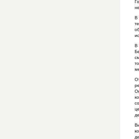
Г
не
В
т
о
и
В
Б
с
т
м
О
р
О
к
с
ц
д
В
к
д