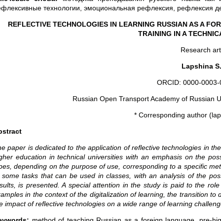
ефлексивные технологии, эмоциональная рефлексия, рефлексия д
REFLECTIVE TECHNOLOGIES IN LEARNING RUSSIAN AS A FOR
TRAINING IN A TECHNIC
Research art
Lapshina S.
ORCID: 0000-0003-
Russian Open Transport Academy of Russian Un
* Corresponding author (lap
bstract
e paper is dedicated to the application of reflective technologies in t
gher education in technical universities with an emphasis on the possib
pes, depending on the purpose of use, corresponding to a specific meth
 some tasks that can be used in classes, with an analysis of the possi
sults, is presented. A special attention in the study is paid to the rol
amples in the context of the digitalization of learning, the transition to
e impact of reflective technologies on a wide range of learning challe
eywords:
method of teaching Russian as a foreign language, pre-higher