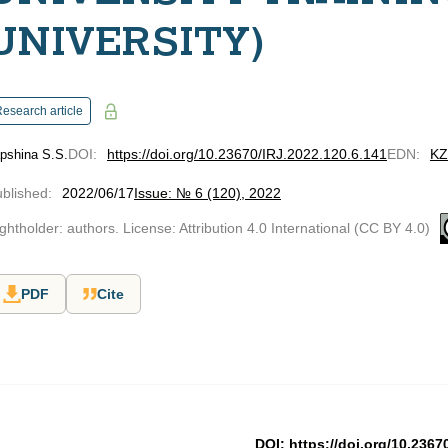
UNIVERSITY)
esearch article
DOI
:
https://doi.org/10.23670/IRJ.2022.120.6.141
EDN
:
K
pshina S.S.
blished
:
2022/06/17
Issue: № 6 (120), 2022
ghtholder: authors. License: Attribution 4.0 International (CC BY 4.0)
PDF
Cite
DOI: https://doi.org/10.2367