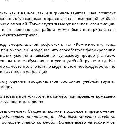
ть как в начале, так и в финале занятия. Она позволит
опросить обучающихся отправить в чат подходящий смайлик
чку с эмоцией. Также студенты могут называть свои эмоции:
и т.п. Конечно, эта работа может быть интегрирована в
ического материала.
тод эмоциональной рефлексии, как «Комплимент», когда
й при выполнении задания, что способствует формированию
наний, умений и навыков по изучаемому предмету, а также
енном темпе обучения, статусе в учебной группе и т.д. Как
это самостоятельно или не видят в этом необходимости, что
кольких видов рефлекции.
гогу оценить эмоциональное состояние учебной группы,
рмации.
льзовать при контроле: например, при проверке домашних
 изученного материала.
редложение». Студенты должны продолжить предложение,
трудностями на занятии, я… Мне было приятно, когда на
, которые учатся со мной… Больше всего на уроке я бы