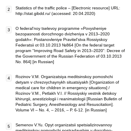
Statistics of the traffic police – [Electronic resource] URL:
http://stat.gibdd.ru/ (accessed: 20.04.2020)
O federal'noy tselevoy programme «Povysheniye
bezopasnosti dorozhnogo dvizheniya v 2013–2020
godakh»: Postanovleniye Pravitel'stva Rossiyskoy
Federatsii ot 03.10.2013 №864 [On the federal target
program “Improving Road Safety in 2013–2020”: Decree of
the Government of the Russian Federation of 03.10.2013
No. 864] [in Russian]
Rozinov V.M. Organizatsiya meditsinskoy pomoshchi
detyam v chrezvychaynykh situatsiyakh [Organization of
medical care for children in emergency situations] /
Rozinov V.M., Petlakh V.I. // Rossiyskiy vestnik detskoy
khirurgii, anestiziologii i reanimatologii [Russian Bulletin of
Pediatric Surgery, Anesthesiology and Resuscitation].
Volume VI – No. 4, – 2016, – P. 6-12. [in Russian]
Semenov V.Yu. Opyt organizatsii spetsializirovannoy
meditsinskoy pomoshchi postradavshim v dorozhno-