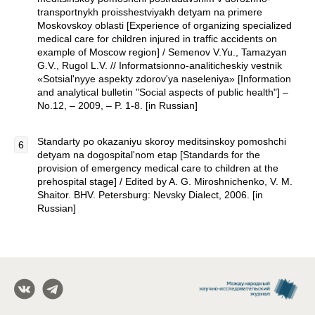
transportnykh proisshestviyakh detyam na primere
Moskovskoy oblasti [Experience of organizing specialized
medical care for children injured in traffic accidents on
example of Moscow region] / Semenov V.Yu., Tamazyan
G.V., Rugol L.V. // Informatsionno-analiticheskiy vestnik
«Sotsial'nyye aspekty zdorov'ya naseleniya» [Information
and analytical bulletin "Social aspects of public health"] –
No.12, – 2009, – P. 1-8. [in Russian]
Standarty po okazaniyu skoroy meditsinskoy pomoshchi
detyam na dogospital'nom etap [Standards for the
provision of emergency medical care to children at the
prehospital stage] / Edited by A. G. Miroshnichenko, V. M.
Shaitor. BHV. Petersburg: Nevsky Dialect, 2006. [in
Russian]