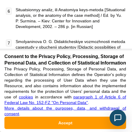
Situatsionnyy analiz, ili Anatomiya keys-metoda [Situational
analysis, or the anatomy of the case method] / Ed. by Yu.
P. Surmina. – Kiev: Center for Innovation and
Development, 2002. – 286 p. [in Russian]
Smolyaninova O. G. Didakticheskiye vozmozhnosti metoda
casestudy v obuchenii studentov [Didactic possibilities of
case-study method in student learning]. / Smolyaninova O.
Consent to the Privacy Policy, Processing, Storage of
G. // Gumanitarnyy vestnik [Humanitarian Bulletin]. –
Personal Data, and Collection of Statistical Information
Krasnoyarsk, 2000. [in Russian]
The Privacy Policy, Processing, Storage of Personal Data, and
Collection of Statistical Information defines the Operator's policy
Strokova T.A. Kompetentnostnyy podkhod i problemy yego
regarding the processing of User Data when they use the
realizatsii [Competency-based approach and problems of
Resource, and also contains information about the implemented
its implementation] / Strokova T.A. // Izvestiya
requirements for the protection of Users' personal data and the
Saratovskogo universiteta [Bulletin of Saratov University],
use of
cookies
in accordance with
paragraph 1 of Article 6 of
2010 [In Russian]
Federal Law No. 152-FZ "On Personal Data"
.
More details about the purposes, data, and withdrawal of
consent
.
FSEI of HE, the specialty 03.03.01 – Pharmacy (specialty
level) [electronic resource]. – M., 2016. URL
Accept
http://vgosvo.ru/news/8/1918 [in Russian]