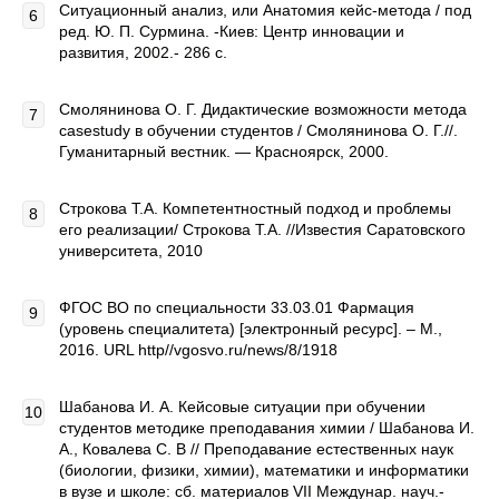
Ситуационный анализ, или Анатомия кейс-метода / под
ред. Ю. П. Сурмина. -Киев: Центр инновации и
развития, 2002.- 286 с.
Смолянинова О. Г. Дидактические возможности метода
casestudy в обучении студентов / Смолянинова О. Г.//.
Гуманитарный вестник. — Красноярск, 2000.
Строкова Т.А. Компетентностный подход и проблемы
его реализации/ Строкова Т.А. //Известия Саратовского
университета, 2010
ФГОС ВО по специальности 33.03.01 Фармация
(уровень специалитета) [электронный ресурс]. – М.,
2016. URL http//vgosvo.ru/news/8/1918
Шабанова И. А. Кейсовые ситуации при обучении
студентов методике преподавания химии / Шабанова И.
А., Ковалева С. В // Преподавание естественных наук
(биологии, физики, химии), математики и информатики
в вузе и школе: сб. материалов VΙΙ Междунар. науч.-