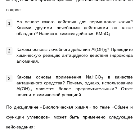
вопрос:
На основе какого действия для перманганат калия?
Какими другими лечебными действиями он также
обладает? Написать химизм действия KMnO
.
4
Каковы основы лечебного действия Al(OH)
? Приведите
3
химическую реакцию антацидного действия гидроксида
алюминия.
Каковы основы применения NaHCO
в качестве
3
антацидного средства? Почему, однако, использование
Al(OH)
является более предпочтительным? Ответ
3
поясните химической реакцией.
По дисциплине «Биологическая химия» по теме «Обмен и
функции углеводов» может быть применено следующее
кейс-задания: