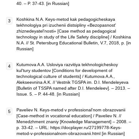
40. – P. 37-43. [in Russian]
Koshkina N.A. Keys-metod kak pedagogicheskaya
tekhnologiya pri izuchenii distsipliny «Bezopasnost'
zhiznedeyatel'nosti» [Case method as pedagogical
technology in study of the Life Safety discipline] / Koshkina
N.A. // St. Petersburg Educational Bulletin, V.7, 2018, p. [in
Russian]
Kutumova A.A. Usloviya razvitiya tekhnologicheskoy
kul'tury studentov [Conditions for development of
technological culture of students] / Kutumova A.A.,
Alekseevnina A.K. // Vestnik TGSPA im. D.I. Mendeleyeva
[Bulletin of TSSPA named after D.I. Mendeleev]. – 2013. –
Issue. 5. – P. 44-48. [in Russian]
Paveliev N. Keys-metod v professional'nom obrazovanii
[Case-method in vocational education] / Paveliev N. //
Menedzhment znaniy [Knowledge Management] – 2008. –
p. 33-42. – URL: https://docplayer.ru/27199778-Keys-
metod-v-professionalnom-obrazovanii.html [in Russian]