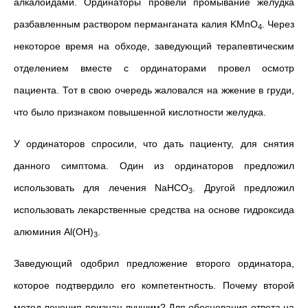
алкалоидами. Ординаторы провели промывание желудка
разбавленным раствором перманганата калия KMnO
. Через
4
некоторое время на обходе, заведующий терапевтическим
отделением вместе с ординаторами провел осмотр
пациента. Тот в свою очередь жаловался на жжение в груди,
что было признаком повышенной кислотности желудка.
У ординаторов спросили, что дать пациенту, для снятия
данного симптома. Один из ординаторов предложил
использовать для лечения NaHCO
. Другой предложил
3
использовать лекарственные средства на основе гидроксида
алюминия Al(OH)
.
3
Заведующий одобрил предложение второго ординатора,
которое подтвердило его компетентность. Почему второй
метод лечения признан лучшим? Для обоснования ответа на