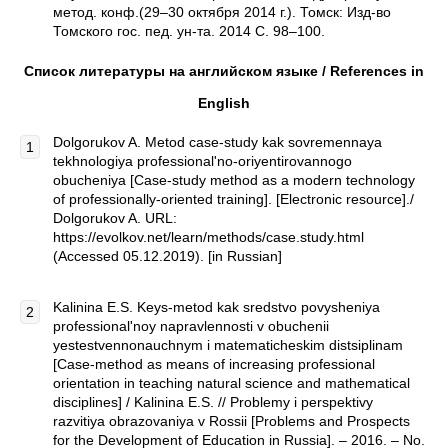
метод. конф.(29–30 октября 2014 г.). Томск: Изд-во
Томского гос. пед. ун-та. 2014 С. 98–100.
Список литературы на английском языке /
References
in
English
Dolgorukov A. Metod case-study kak sovremennaya
tekhnologiya professional'no-oriyentirovannogo
obucheniya [Case-study method as a modern technology
of professionally-oriented training]. [Electronic resource]./
Dolgorukov A. URL:
https://evolkov.net/learn/methods/case.study.html
(Accessed 05.12.2019). [in Russian]
Kalinina E.S. Keys-metod kak sredstvo povysheniya
professional'noy napravlennosti v obuchenii
yestestvennonauchnym i matematicheskim distsiplinam
[Case-method as means of increasing professional
orientation in teaching natural science and mathematical
disciplines] / Kalinina E.S. // Problemy i perspektivy
razvitiya obrazovaniya v Rossii [Problems and Prospects
for the Development of Education in Russia]. – 2016. – No.