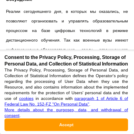
Реалии сегодняшнего дня, в которых мы оказались, не
позволяют организовать и управлять образовательным
процессом на базе цифровых технологий в режиме
дистанционного обучения. Так как военные вузы имеют
информационно-образовательную среду ограниченного
Consent to the Privacy Policy, Processing, Storage of
типа, то доступ преподавателей, находящихся на
Personal Data, and Collection of Statistical Information
самоизоляции, к электронно-образовательной среде вуза
The Privacy Policy, Processing, Storage of Personal Data, and
Collection of Statistical Information defines the Operator's policy
закрыт. Возникшая проблема обеспечения систематической
regarding the processing of User Data when they use the
Resource, and also contains information about the implemented
совместной работы обучающихся и преподавателей, а также
requirements for the protection of Users' personal data and the
свободного доступ к электронному контенту преподавателю
use of
cookies
in accordance with
paragraph 1 of Article 6 of
Federal Law No. 152-FZ "On Personal Data"
.
указывает на необходимость создания защищенной
More details about the purposes, data, and withdrawal of
consent
.
платформы для дистанционного обучения. В связи с этим,
Accept
преподавателям пришлось менять технологию обучения и