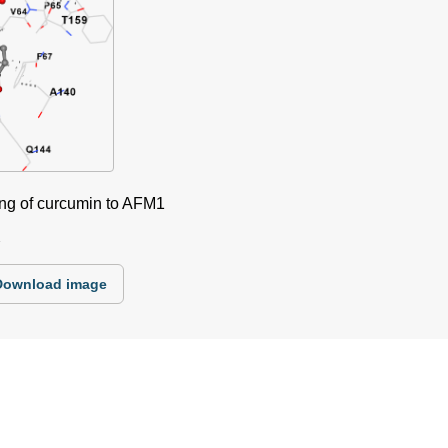
ing of curcumin to AFM1
1
Download image