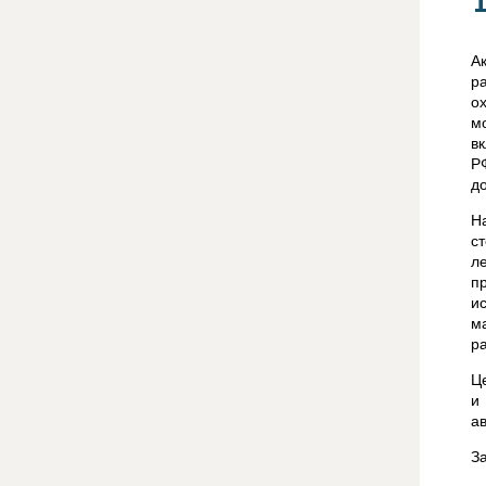
А
р
о
м
в
Р
д
Н
с
л
п
и
м
р
Ц
и
а
З