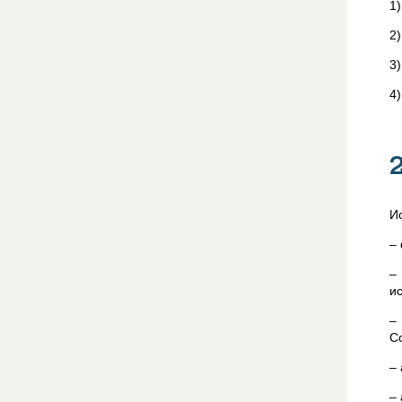
1
2
3
4
И
–
и
–
Co
–
–