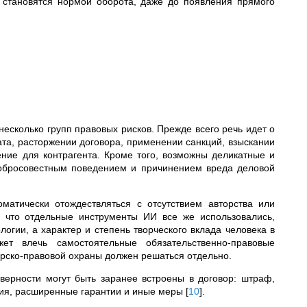
 становятся нормой оборота, даже до появления прямого
есколько групп правовых рисков. Прежде всего речь идет о
ата, расторжении договора, применении санкций, взыскании
ние для контрагента. Кроме того, возможны деликатные и
добросовестным поведением и причинением вреда деловой
матически отождествляться с отсутствием авторства или
, что отдельные инструменты ИИ все же использовались,
огии, а характер и степень творческого вклада человека в
жет влечь самостоятельные обязательственно-правовые
орско-правовой охраны должен решаться отдельно.
верности могут быть заранее встроены в договор: штраф,
ения, расширенные гарантии и иные меры
[
10
]
.