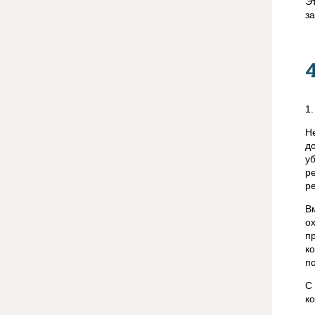
Э
з
1
Н
д
у
р
р
В
о
п
к
п
С
к