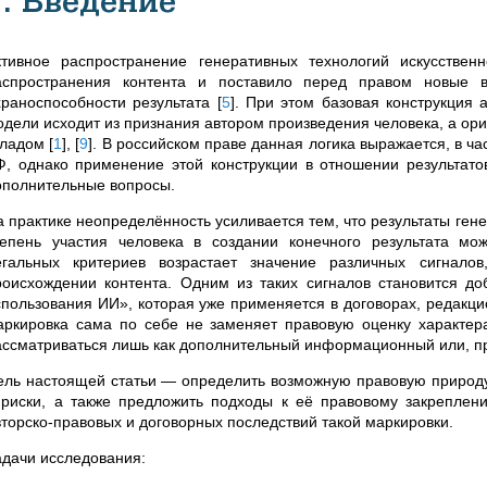
1. Введение
ктивное распространение генеративных технологий искусствен
аспространения контента и поставило перед правом новые в
храноспособности результата
[
5
]
. При этом базовая конструкция 
одели исходит из признания автором произведения человека, а ор
кладом
[
1
]
,
[
9
]
. В российском праве данная логика выражается, в час
Ф, однако применение этой конструкции в отношении результато
ополнительные вопросы.
а практике неопределённость усиливается тем, что результаты гене
тепень участия человека в создании конечного результата мо
егальных критериев возрастает значение различных сигнало
роисхождении контента. Одним из таких сигналов становится до
спользования ИИ», которая уже применяется в договорах, редакци
аркировка сама по себе не заменяет правовую оценку характера
ассматриваться лишь как дополнительный информационный или, п
ель настоящей статьи — определить возможную правовую природу
 риски, а также предложить подходы к её правовому закреплен
вторско-правовых и договорных последствий такой маркировки.
адачи исследования: