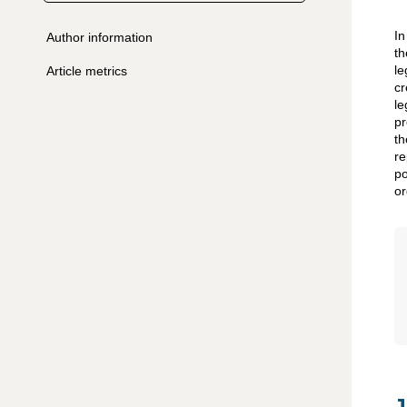
In
Author information
th
le
Article metrics
cr
le
pr
th
re
po
or