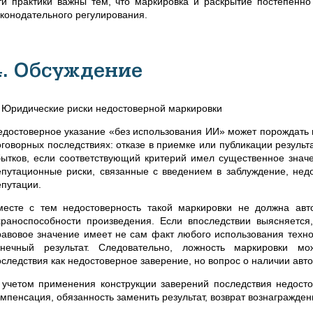
ти практики важны тем, что маркировка и раскрытие постепенно
аконодательного регулирования.
4. Обсуждение
. Юридические риски недостоверной маркировки
едостоверное указание «без использования ИИ» может порождать н
оговорных последствиях: отказе в приемке или публикации результ
бытков, если соответствующий критерий имел существенное значе
епутационные риски, связанные с введением в заблуждение, не
епутации.
месте с тем недостоверность такой маркировки не должна авто
храноспособности произведения. Если впоследствии выясняется
равовое значение имеет не сам факт любого использования технол
онечный результат. Следовательно, ложность маркировки мо
оследствия как недостоверное заверение, но вопрос о наличии авт
 учетом применения конструкции заверений последствия недосто
омпенсация, обязанность заменить результат, возврат вознагражд