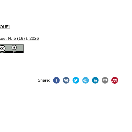
OUEI
sue: № 5 (167), 2026
Share
: