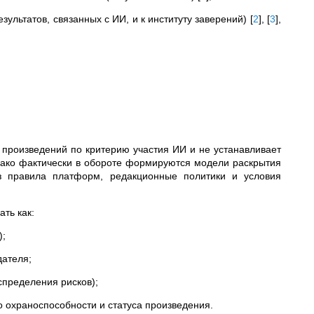
ультатов, связанных с ИИ, и к институту заверений)
[
2
]
,
[
3
]
,
 произведений по критерию участия ИИ и не устанавливает
нако фактически в обороте формируются модели раскрытия
 правила платформ, редакционные политики и условия
ть как:
);
дателя;
спределения рисков);
 охраноспособности и статуса произведения.