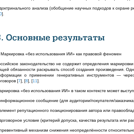
доктринального анализа (обобщение научных подходов к охране рез
0
]
.
3. Основные результаты
. Маркировка «без использования ИИ» как правовой феномен
оссийское законодательство не содержит определения маркировки
бщей обязанности раскрывать способ создания произведения. Од
нформации о применении генеративных инструментов — через
оговоров
[
7
]
,
[
8
]
,
[
11
]
.
аркировка «без использования ИИ» в таком контексте может выступа
информационное сообщение (для аудитории/покупателя/заказчика
элемент репутационного позиционирования автора или правообла
договорное условие (критерий допуска, качества результата или ра
превентивный механизм снижения неопределённости относительно