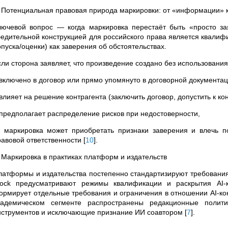
. Потенциальная правовая природа маркировки: от «информации» 
лючевой вопрос — когда маркировка перестаёт быть «просто з
бедительной конструкцией для российского права является квалиф
пуска/оценки) как заверения об обстоятельствах.
сли сторона заявляет, что произведение создано без использования
 включено в договор или прямо упомянуто в договорной документац
влияет на решение контрагента (заключить договор, допустить к ко
 предполагает распределение рисков при недостоверности,
о маркировка может приобретать признаки заверения и влечь по
равовой ответственности
[
10
]
.
. Маркировка в практиках платформ и издательств
латформы и издательства постепенно стандартизируют требования
tock предусматривают режимы квалификации и раскрытия AI-
ормирует отдельные требования и ограничения в отношении AI-кон
кадемическом сегменте распространены редакционные полити
нструментов и исключающие признание ИИ соавтором
[
7
]
.