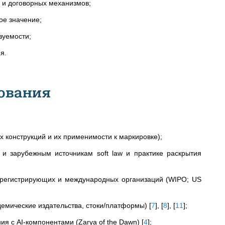
х и договорных механизмов;
ое значение;
зуемости;
я.
ования
 конструкций и их применимости к маркировке);
и зарубежным источникам soft law и практике раскрытия
 регистрирующих и международных организаций (WIPO; US
адемические издательства, стоки/платформы)
[
7
]
,
[
8
]
,
[
11
]
;
ия с AI-компонентами (Zarya of the Dawn)
[
4
]
;