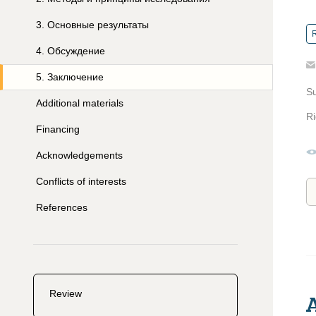
3
.
Основные результаты
R
4
.
Обсуждение
5
.
Заключение
S
Additional materials
Ri
Financing
Acknowledgements
Conflicts of interests
References
Review