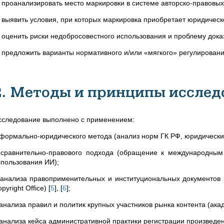
) проанализировать место маркировки в системе авторско-правовы
) выявить условия, при которых маркировка приобретает юридическ
) оценить риски недобросовестного использования и проблему дока
) предложить варианты нормативного и/или «мягкого» регулировани
2. Методы и принципы исслед
сследование выполнено с применением:
формально-юридического метода (анализ норм ГК РФ, юридических
–
сравнительно-правового подхода (обращение к международным 
спользования ИИ);
 анализа правоприменительных и институциональных документов
pyright Office)
[
5
]
,
[
6
]
;
 анализа правил и политик крупных участников рынка контента (ак
 анализа кейса административной практики регистрации произведен