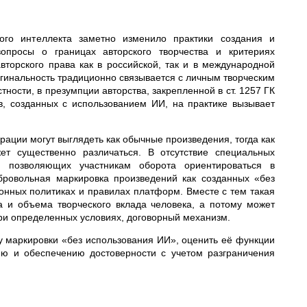
ного интеллекта заметно изменило практики создания и
опросы о границах авторского творчества и критериях
авторского права как в российской, так и в международной
игинальность традиционно связывается с личным творческим
тности, в презумпции авторства, закрепленной в ст. 1257 ГК
в, созданных с использованием ИИ, на практике вызывает
рации могут выглядеть как обычные произведения, тогда как
жет существенно различаться. В отсутствие специальных
в, позволяющих участникам оборота ориентироваться в
бровольная маркировка произведений как созданных «без
онных политиках и правилах платформ. Вместе с тем такая
 и объема творческого вклада человека, а потому может
ри определенных условиях, договорный механизм.
 маркировки «без использования ИИ», оценить её функции
ию и обеспечению достоверности с учетом разграничения