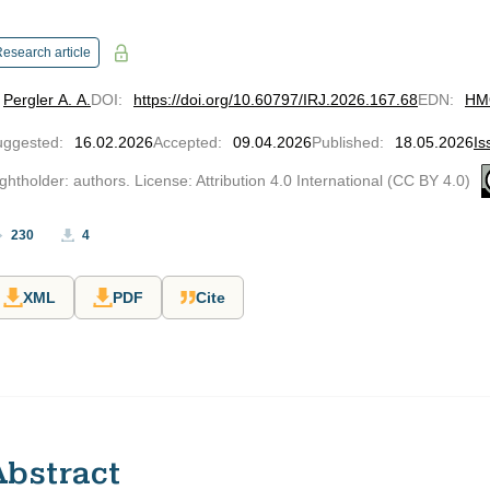
esearch article
Pergler A. A.
DOI
:
https://doi.org/10.60797/IRJ.2026.167.68
EDN
:
HM
uggested
:
16.02.2026
Accepted
:
09.04.2026
Published
:
18.05.2026
Is
ghtholder: authors. License: Attribution 4.0 International (CC BY 4.0)
230
4
XML
PDF
Cite
Abstract