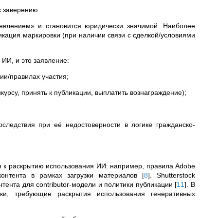
к заверению
аявлением» и становится юридически значимой. Наиболее
икация маркировки (при наличии связи с сделкой/условиями
 ИИ, и это заявление:
ии/правилах участия;
нкурсу, принять к публикации, выплатить вознаграждение);
следствия при её недостоверности в логике гражданско-
 к раскрытию использования ИИ: например, правила Adobe
контента в рамках загрузки материалов
[
8
]
. Shutterstock
тента для contributor-модели и политики публикации
[
11
]
. В
ки, требующие раскрытия использования генеративных