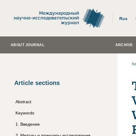
Rus
ABOUT JOURNAL
ARCHIVE
So
Article sections
Abstract
Keywords
1
.
Введение
2
.
Методы и принципы исследования