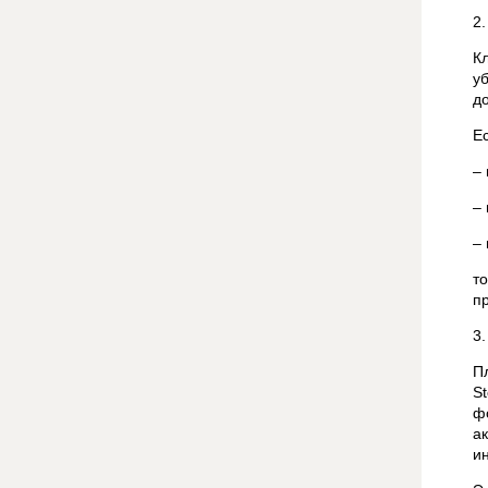
2
К
у
до
Е
–
– 
–
т
п
3
П
S
ф
а
и