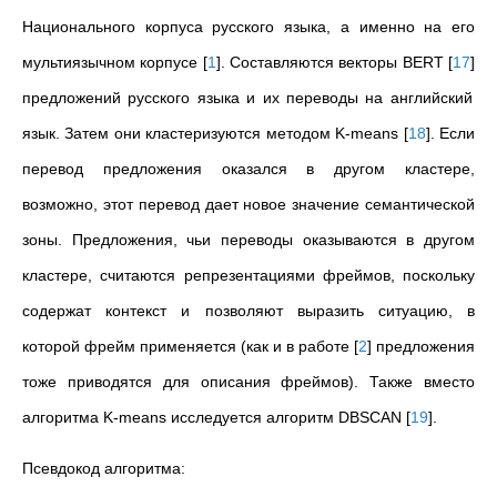
Национального корпуса русского языка, а именно на его
мультиязычном корпусе
[
1
]
. Составляются векторы BERT
[
17
]
предложений русского языка и их переводы на английский
язык. Затем они кластеризуются методом K-means
[
18
]
. Если
перевод предложения оказался в другом кластере,
возможно, этот перевод дает новое значение семантической
зоны. Предложения, чьи переводы оказываются в другом
кластере, считаются репрезентациями фреймов,
поскольку
содержат контекст и позволяют выразить ситуацию, в
которой фрейм применяется
(
как и в работе
[
2
]
предложения
тоже приводятся для описания фреймов
). Также вместо
алгоритма K-means исследуется алгоритм DBSCAN
[
19
]
.
Псевдокод алгоритма: