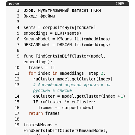
copy
python
1
2
3
4
5
6
7
8
9
func FindSentsInDiffCluster(model, 
10
11
for
 index 
in
 embeddings, step 
2
12
13
# Английский перевод хранится за 
русским в списке
14
    enCluster = model.getCluster(index + 
1
15
16
17
return
18
19
framesKMeans = 
FindSentsInDiffCluster(KmeansModel, 