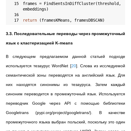
15
frames = FindSentsInDiffCluster(threshold, 
16
17
return
 (framesKMeans, framesDBSCAN)
3.3. Последовательные переводы через промежуточный
язык с кластеризацией K-means
В следующем предлагаемом данной статьей подходе
используется тезаурус WordNet
[
20
]
. Слова из исследуемой
семантической зоны переводятся на английский язык. Для
них находятся синонимы из тезауруса. Затем каждый
синоним переводится в промежуточный язык. Используется
переводчик Google через API с помощью библиотеки
Googletrans (pypi.org/project/googletrans/). В качестве
промежуточного языка выбран польский, поскольку это один