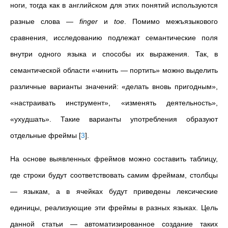
ноги, тогда как в английском для этих понятий используются
разные слова
—
finger
и
toe
. Помимо межъязыкового
сравнения, исследованию подлежат семантические поля
внутри одного языка и способы их выражения. Так, в
семантической области «чинить
—
портить
»
можно выделить
различные варианты значений: «делать вновь пригодным
»
,
«настраивать инструмент
»
, «изменять деятельность
»
,
«ухудшать
»
. Такие варианты употребления образуют
отдельные фреймы
[
3
]
.
На основе выявленных фреймов можно составить таблицу,
где строки будут соответствовать самим фреймам, столбцы
—
языкам, а в ячейках будут приведены лексические
единицы, реализующие эти фреймы в разных языках. Цель
данной статьи
—
автоматизированное создание таких