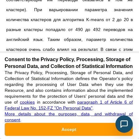
кластере).
При варьировании параметра значения
количества кластеров для алгоритма K-means от 2 до 20 в
разные кластеры попадало от 490 до 492 переводов на
английский язык. Таким образом, параметр количества
кластеров очень слабо влиял на результат. В связи с этим
Consent to the Privacy Policy, Processing, Storage of
для зоны «тянуть» описанный в данной главе алгоритм не
Personal Data, and Collection of Statistical Information
работает, поскольку значение 490 намного больше
The Privacy Policy, Processing, Storage of Personal Data, and
Collection of Statistical Information defines the Operator's policy
найденных в работе
[
2
]
предложений (в ней для зоны
regarding the processing of User Data when they use the
«тянуть» было найдено 10).
Resource, and also contains information about the implemented
requirements for the protection of Users' personal data and the
use of
cookies
in accordance with
paragraph 1 of Article 6 of
Поэтому оценка была произведена только для зоны
Federal Law No. 152-FZ "On Personal Data"
.
«толкать
»
: найденные представления фреймов в виде
More details about the purposes, data, and withdrawal of
consent
.
предложений на русском языке были сравнены с
Accept
представлением фреймов из работы
[
2
]
. Была подсчитана