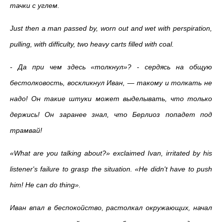
тачки с углем.
Just then a man passed by, worn out and wet with perspiration,
pulling, with difficulty, two heavy carts filled with coal.
- Да при чем здесь «толкнул»? - сердясь на общую
бестолковость, воскликнул Иван,
—
такому и толкать не
надо! Он такие штуки может выделывать, что только
держись! Он заранее знал, что Берлиоз попадет под
трамвай!
«What are you talking about?» exclaimed Ivan, irritated by his
listener's failure to grasp the situation. «He didn't have to push
him! He can do thing».
Иван впал в беспокойство, растолкал окружающих, начал