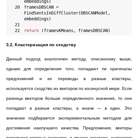
20
framesDBSCAN =  
FindSentsInDiffCluster(DBSCANModel, 
21
22
return
 (framesKMeans, framesDBSCAN)
3.2. Кластеризация по сходству
Данный подход аналогичен методу, описанному выше,
однако для определения того, попадают ли оригиналы
предложений и их переводы в разные кластеры,
используется сходство их векторов по косинусной мере.
Если
разница векторов больше определенного значения, то они
попадают в разные кластеры, а иначе
—
в один. Это
значение подбирается
экспериментальным методом
для
достижения наилучшего качества. Предложения, векторы
переводов которых оказались в другом кластере, считаются