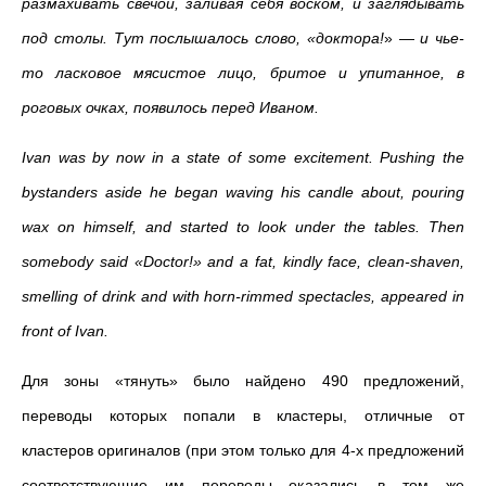
размахивать свечой, заливая себя воском, и заглядывать
под столы. Тут послышалось слово, «доктора!
»
—
и чье-
то ласковое мясистое лицо, бритое и упитанное, в
роговых очках, появилось перед Иваном.
Ivan was by now in a state of some excitement. Pushing the
bystanders aside he began waving his candle about, pouring
wax on himself, and started to look under the tables. Then
somebody said «Doctor!» and a fat, kindly face, clean-shaven,
smelling of drink and with horn-rimmed spectacles, appeared in
front of Ivan.
Для зоны «тянуть» было найдено 490 предложений,
переводы которых попали в кластеры, отличные от
кластеров оригиналов (при этом только для 4-х предложений
соответствующие им переводы оказались в том же