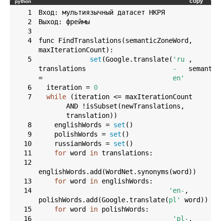
copy
python
1
2
3
4
func FindTranslations(semanticZoneWord, 
5
set
(Google.translate(
'ru 
, 
translations 
- 
= 
en'
6
  iteration = 
0
7
while
 (iteration <= maxIterationCount 
AND !isSubset(newTranslations, 
8
    englishWords = 
set
9
    polishWords = 
set
10
    russianWords = 
set
11
for
 word 
in
12
13
for
 word 
in
14
'en-
, 
polishWords.add(Google.translate(
pl'
15
for
 word 
in
16
'pl-
, 