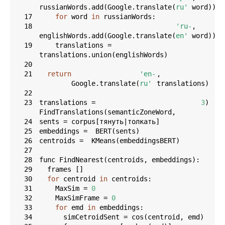
russianWords.add(Google.translate(
ru'
17
for
 word 
in
18
'ru-
, 
englishWords.add(Google.translate(
en'
19
    translations = 
20
21
return
'en-
, 
Google.translate(
ru'
22
23
translations = 
3
FindTranslations(semanticZoneWord, 
24
25
26
27
28
29
30
for
 centroid 
in
31
    MaxSim = 
0
32
    MaxSimFrame = 
0
33
for
 emd 
in
34