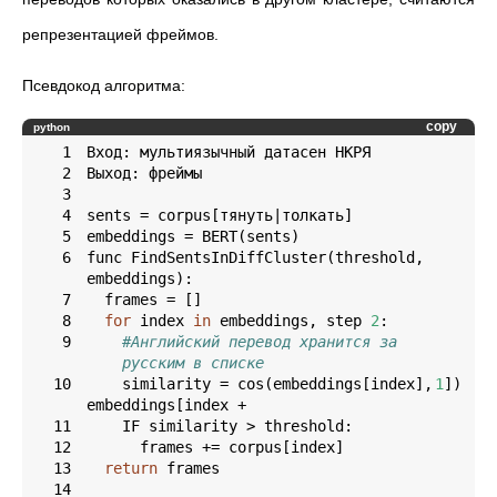
репрезентацией фреймов.
Псевдокод алгоритма:
copy
python
1
2
3
4
5
6
func FindSentsInDiffCluster(threshold, 
7
8
for
 index 
in
 embeddings, step 
2
9
#Английский перевод хранится за 
русским в списке
10
    similarity = cos(embeddings[index], 
1
embeddings[index + 
11
12
13
return
14