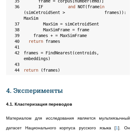
35
36
      IF 
and
 NOT(frame 
in
(simCetroidSent > 
MaxSim 
37
38
39
40
return
41
42
frames = FindNearest(centroids, 
43
44
return
 (frames)
4. Эксперименты
4.1. Кластеризация переводов
Материалом для исследования является мультиязычный
датасет Национального корпуса русского языка
[
1
]
. Он