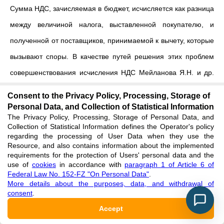
Сумма НДС, зачисляемая в бюджет, исчисляется как разница
между величиной налога, выставленной покупателю, и
полученной от поставщиков, принимаемой к вычету, которые
вызывают споры. В качестве путей решения этих проблем
совершенствования исчисления НДС Мейланова Я.Н. и др.
видят в «изменении методологии определения налоговой
Consent to the Privacy Policy, Processing, Storage of
базы путем определения налоговой базы по НДС по методу
Personal Data, and Collection of Statistical Information
The Privacy Policy, Processing, Storage of Personal Data, and
сложения элементов добавочной стоимости с целью
Collection of Statistical Information defines the Operator's policy
regarding the processing of User Data when they use the
исключения расчета входного НДС и необходимости его
Resource, and also contains information about the implemented
возмещения»
[
17, С. 40
]
.
requirements for the protection of Users' personal data and the
use of
cookies
in accordance with
paragraph 1 of Article 6 of
Federal Law No. 152-FZ "On Personal Data"
.
Леонов Е. отмечает, что «В России действует одна из самых
More details about the purposes, data, and withdrawal of
современных IТ-систем администрирования НДС, а ФНС
consent
.
России стала одной из первых налоговых служб мира,
Accept
внедривших в практику администрирования технологии